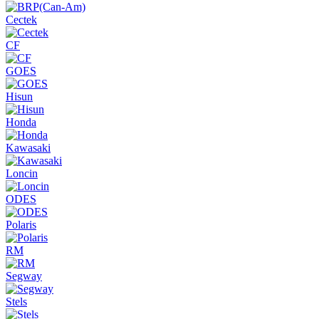
Cectek
CF
GOES
Hisun
Honda
Kawasaki
Loncin
ODES
Polaris
RM
Segway
Stels