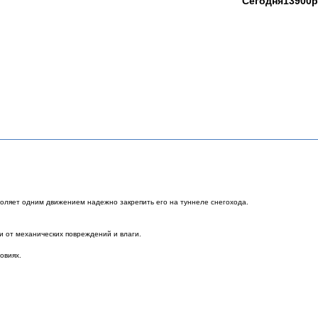
Сегодня
13900
p
воляет одним движением надежно закрепить его на туннеле снегохода.
и от механических повреждений и влаги.
овиях.