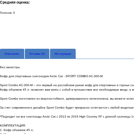
Средняя оценка:
Голосов: 0
Описание:
Отзывы (
0
)
Инструкции
Без канистры
Кофр для спортивных снегоходов Arctic Cat - SPORT COMBO AC-300-M
Sport Combo AC-300-M – это первый на российском рынке кофр для спортивных и горных с
Кофр объемом 45 л. позволит вам взять с собой в путешествие все необходимые вещи, а 
Sport Combo изготовлен из морозостойкого, армированного полиэтилена, вы можете испол
За счет современного дизайна Sport Combo будет прекрасно сочетается с любой моделью
*Подходит на все снегоходы Arctic Cat с 2013 по 2016 High Country XF с длиной гусеницы 1
КОМПЛЕКТАЦИЯ:
1. Кофр объемом 45 л;