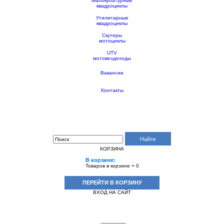
Малокубатурные
квадроциклы
Утилитарные
квадроциклы
Скутеры
мотоциклы
UTV
мотовездеходы
Вакансии
Контакты
Поиск по сайту:
Найти
КОРЗИНА
В корзине:
Товаров в корзине =
0
ПЕРЕЙТИ В КОРЗИНУ
ВХОД НА САЙТ