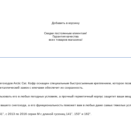
Добавить в корзину
Купить в 1 клик
Скидки постоянным клиентам!
Гарантия качества
всех товаров магазина!
негоходов Arctic Cat. Кофр оснащен специальным быстросъемным креплением, которое поз
металлический замок с ключами обеспечит их сохранность.
ьзовать его в любых погодных условиях, а прочный герметичный корпус защитит ваши вещ
 вашего снегохода, а его функциональность поможет вам в любых даже самых тяжелых усл
41", с 2013 по 2016 серии M с длиной гусениц 141", 153" и 162".