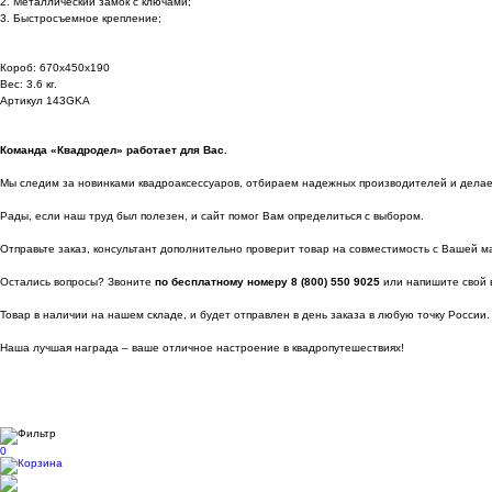
2. Металлический замок с ключами;
3. Быстросъемное крепление;
Короб: 670х450х190
Вес: 3.6 кг.
Артикул 143GKA
Команда «Квадродел» работает для Вас.
Мы следим за новинками квадроаксессуаров, отбираем надежных производителей и делаем 
Рады, если наш труд был полезен, и сайт помог Вам определиться с выбором.
Отправьте заказ, консультант дополнительно проверит товар на совместимость с Вашей м
Остались вопросы? Звоните
по бесплатному номеру 8 (800) 550 9025
или напишите свой 
Товар в наличии на нашем складе, и будет отправлен в день заказа в любую точку России.
Наша лучшая награда – ваше отличное настроение в квадропутешествиях!
0