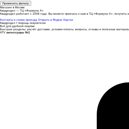
Применить фильтр
Магазин в Москве
Квадродел — ТЦ «Формула Х»
Квадродел работает с 2008 года. Вы можете приехать к нам в ТЦ «Формула Х», получить к
Контакты и схема проезда
Открыть в Яндекс Картах
Квадродел • помощь покупателю
Всё для удобной покупки
Быстрые разделы: расчёт доставки, условия оплаты, вопросы, отзывы и полезные материа
ATV
аксессуары №1