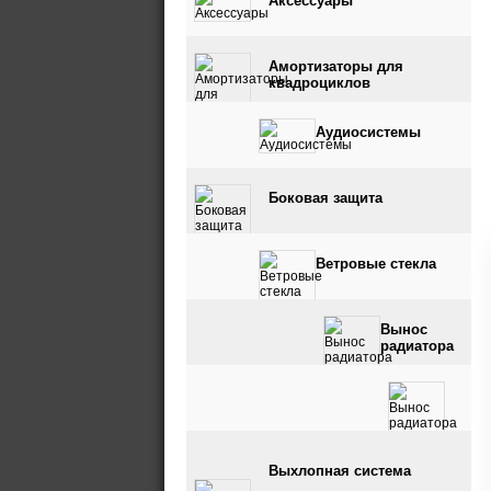
Аксессуары
Амортизаторы для
квадроциклов
Аудиосистемы
Боковая защита
Ветровые стекла
Вынос
радиатора
Вынос радиатора и
Выхлопная система
шноркель