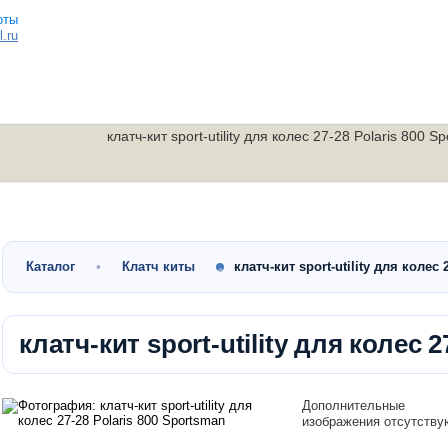
.ru
клатч-кит sport-utility для колес 27-28 Polaris 800 S
Малокубатурные
Утилитарные
Скутеры
квадроциклы
квадроциклы
мотоциклы
Каталог
Клатч киты
клатч-кит sport-utility для колес 
клатч-кит sport-utility для колес 
Дополнительные
изображения отсутству