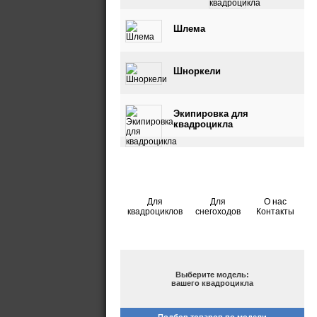
квадроцикла
Шлема
Шноркели
Экипировка для
квадроцикла
Для
Для
О нас
квадроциклов
снегоходов
Контакты
ПОДБОР ПО МОДЕЛИ
Выберите модель:
вашего квадроцикла