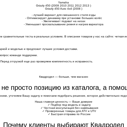
Yamaha
Grizzly 450 (2009 2010 2011 2012 2013 )
Grizzly 450 Auto 4x4 (2008 )
- лучший вариант для смешанного стиля езды
- Оптимизирует динамику при установке больших колёс
- Увеличивает подхват на низах
- Уменьшает проскальзывание ремня и нагрев вариатора
сравнительные тесты в реальных условиях. В описании товаров у нас на сайте: четкая и
аркой и моделью и предложит лучшие условия доставки.
вопрос команде поддержки.
 Перед отгрузкой еще раз проверяем комплектность и исправность.
Квадродел — больше, чем магазин
е не просто позицию из каталога, а пом
хнике, уточняем Вашу задачу и помогаем подобрать решение, которое действительно подхо
Наша главная ценность — Ваше доверие
✓
Подбор под модель и задачу
✓
Честная консультация без навязывания
✓
Проверенные товары для ATV и UTV
✓
Быстрая отправка по России
Почему клиенты выбирают Квадродел