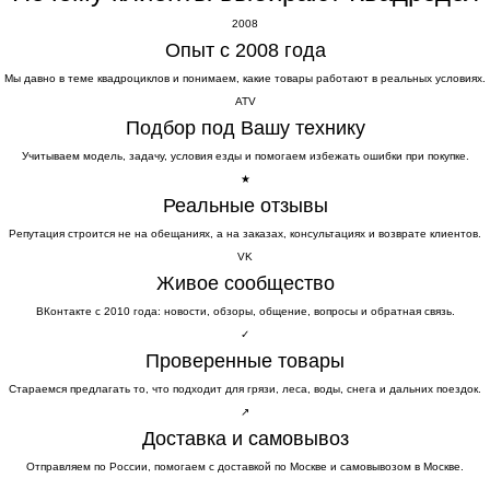
2008
Опыт с 2008 года
Мы давно в теме квадроциклов и понимаем, какие товары работают в реальных условиях.
ATV
Подбор под Вашу технику
Учитываем модель, задачу, условия езды и помогаем избежать ошибки при покупке.
★
Реальные отзывы
Репутация строится не на обещаниях, а на заказах, консультациях и возврате клиентов.
VK
Живое сообщество
ВКонтакте с 2010 года: новости, обзоры, общение, вопросы и обратная связь.
✓
Проверенные товары
Стараемся предлагать то, что подходит для грязи, леса, воды, снега и дальних поездок.
↗
Доставка и самовывоз
Отправляем по России, помогаем с доставкой по Москве и самовывозом в Москве.