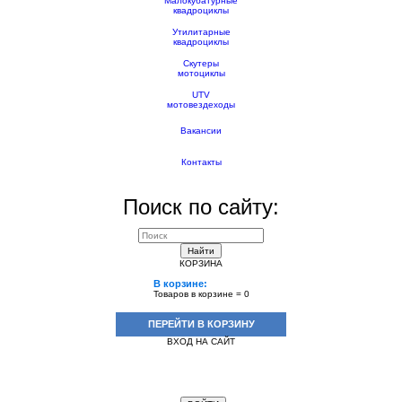
Малокубатурные
квадроциклы
Утилитарные
квадроциклы
Скутеры
мотоциклы
UTV
мотовездеходы
Вакансии
Контакты
Поиск по сайту:
Найти
КОРЗИНА
В корзине:
Товаров в корзине =
0
ПЕРЕЙТИ В КОРЗИНУ
ВХОД НА САЙТ