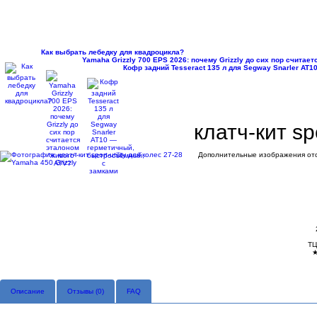
Как выбрать лебедку для квадроцикла?
Yamaha Grizzly 700 EPS 2026: почему Grizzly до сих пор считае
Кофр задний Tesseract 135 л для Segway Snarler AT
клатч-кит sp
Дополнительные изображения отс
ТЦ
Описание
Отзывы (
0
)
FAQ