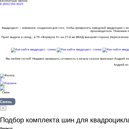
Бесплатный звонок:
8 (800) 550 9025
Квадродел» – компания, созданная для того, чтобы превратить заводской квадроцикл с 
производители. Поможем п
Пункт выдачи и склад - в ТК «Формула X» на 27-й км МКАД внешняя сторона (пересечение
Мы любим гостей! Недавно проверить готовность к началу сезона приезжал Андрей из
Андрей из 
0
Связь
×
Подбор комплекта шин для квадроцикл
Диаметр: