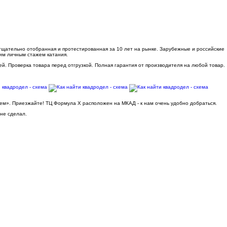
 тщательно отобранная и протестированная за 10 лет на рынке. Зарубежные и российские
им личным стажем катания.
ей. Проверка товара перед отгрузкой. Полная гарантия от производителя на любой товар.
ьем». Приезжайте! ТЦ Формула Х расположен на МКАД - к нам очень удобно добраться.
 не сделал.