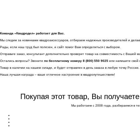
Команда «Квадродел» работает для Вас.
Мы следим за новинками квадроаксессуаров, отбираем надежных производителей и делаем 
Рады, если наш труд был полезен, и сайт помог Вам определиться с выбором.
Отправьте заказ, консультант дополнительно проверит товар на совместимость с Вашей м
Остались вопросы? Звоните
по бесплатному номеру 8 (800) 550 9025
или напишите свой 
Товар в наличии на нашем складе, и будет отправлен в день заказа в любую точку России.
Наша лучшая награда – ваше отличное настроение в квадропутешествиях!
Покупая этот товар, Вы получает
Мы работаем с 2008 года, разбираемся в те