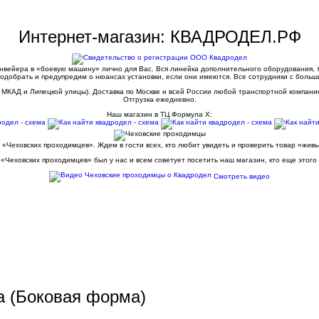
Интернет-магазин: КВАДРОДЕЛ.РФ
конвейера в «боевую машину» лично для Вас. Вся линейка дополнительного оборудования,
одобрать и предупредим о нюансах установки, если они имеются. Все сотрудники с больш
 МКАД и Липецкой улицы). Доставка по Москве и всей России любой транспортной компани
Отгрузка ежедневно.
Наш магазин в ТЦ Формула Х:
 «Чеховских проходимцев». Ждем в гости всех, кто любит увидеть и проверить товар «жив
«Чеховских проходимцев» был у нас и всем советует посетить наш магазин, кто еще этого
Смотреть видео
а (Боковая форма)