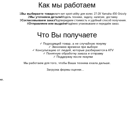
Как мы работаем
1
Вы выбираете товар
клатч-кит sport-utility для колес 27-28 Yamaha 450 Grizzly
2
Мы уточняем детали
Модель техники, задачу, наличие, доставку.
3
Согласовываем заказ
Подтверждаем стоимость и удобный способ получения.
4
Отправляем или выдаём
Надёжно упаковываем и передаём заказ.
Что Вы получаете
✓
Подходящий товар, а не случайную покупку
✓
Экономию времени при выборе
✓
Консультацию от людей, которые разбираются в ATV
✓
Понятную обработку заказа и отправку
✓
Поддержку после покупки
Мы работаем для того, чтобы Ваша техника ехала дальше.
Загрузка формы оценки...
ке.