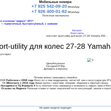
Мобильные номера:
+7 925 542-09-20
WhatsApp
+7 926 400-01-82
WhatsApp
Полезные материалы
тся эталоном “живого” ATV?
10 — герметичный, быстросъёмный, с замками
Каталог
Клатч киты
клатч-кит sport-utility для колес 27-28 Yamaha 450…
ort-utility для колес 27-28 Yamah
утствуют.
0
Цена
Актуально
Сегодня
14730
p
Добавить в корзину
Купить в 1 клик
Почему можно заказывать спокойно
2008
Работаем с 2008 года
Много лет в теме квадроциклов, запчастей, шин и аксессуаров для ATV
VK
ВКонтакте с 2010 года
Живая группа с новостями, обзорами, общением и обратной связью.
Находимся в ТЦ Формула Х
Есть понятная точка самовывоза и возможность забрать заказ в Моск
★
Отзывы на Яндексе
Реальные отзывы от наших покупателей после консультаций, заказов и покупо
На какие модели подходит