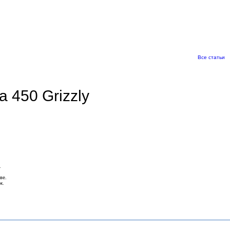
Все статьи
a 450 Grizzly
.
ве.
к.