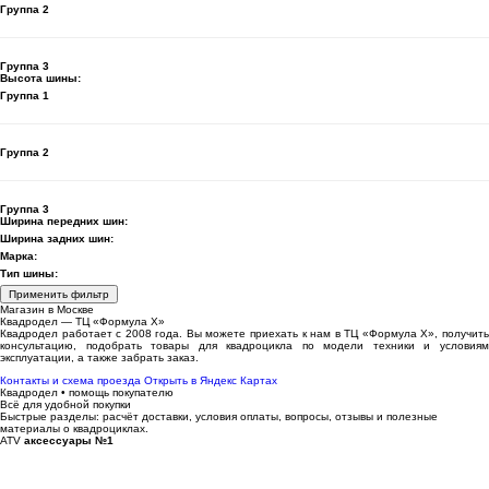
Группа 2
Группа 3
Высота шины:
Группа 1
Группа 2
Группа 3
Ширина передних шин:
Ширина задних шин:
Марка:
Тип шины:
Применить фильтр
Магазин в Москве
Квадродел — ТЦ «Формула Х»
Квадродел работает с 2008 года. Вы можете приехать к нам в ТЦ «Формула Х», получить
консультацию, подобрать товары для квадроцикла по модели техники и условиям
эксплуатации, а также забрать заказ.
Контакты и схема проезда
Открыть в Яндекс Картах
Квадродел • помощь покупателю
Всё для удобной покупки
Быстрые разделы: расчёт доставки, условия оплаты, вопросы, отзывы и полезные
материалы о квадроциклах.
ATV
аксессуары №1