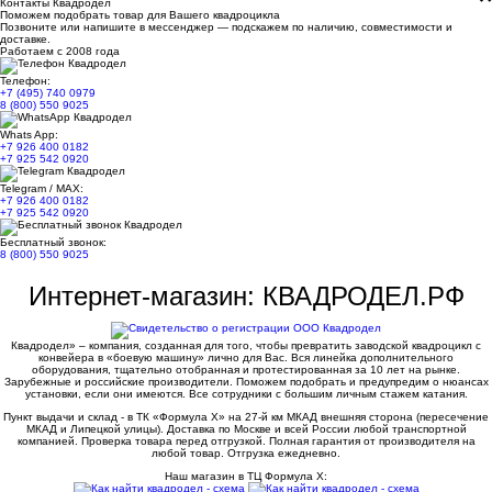
Контакты Квадродел
Поможем подобрать товар для Вашего квадроцикла
Позвоните или напишите в мессенджер — подскажем по наличию, совместимости и
доставке.
Работаем с 2008 года
Телефон:
+7 (495) 740 0979
8 (800) 550 9025
Whats App:
+7 926 400 0182
+7 925 542 0920
Telegram / MAX:
+7 926 400 0182
+7 925 542 0920
Бесплатный звонок:
8 (800) 550 9025
Интернет-магазин: КВАДРОДЕЛ.РФ
Квадродел» – компания, созданная для того, чтобы превратить заводской квадроцикл с
конвейера в «боевую машину» лично для Вас. Вся линейка дополнительного
оборудования, тщательно отобранная и протестированная за 10 лет на рынке.
Зарубежные и российские производители. Поможем подобрать и предупредим о нюансах
установки, если они имеются. Все сотрудники с большим личным стажем катания.
Пункт выдачи и склад - в ТК «Формула X» на 27-й км МКАД внешняя сторона (пересечение
МКАД и Липецкой улицы). Доставка по Москве и всей России любой транспортной
компанией. Проверка товара перед отгрузкой. Полная гарантия от производителя на
любой товар. Отгрузка ежедневно.
Наш магазин в ТЦ Формула Х: