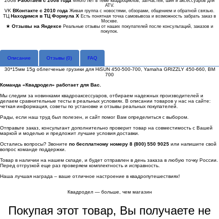
2008
Работаем с 2008 года
Много лет в теме квадроциклов, запчастей, шин и аксессуаров для
ATV.
VK
ВКонтакте с 2010 года
Живая группа с новостями, обзорами, общением и обратной связью.
ТЦ
Находимся в ТЦ Формула Х
Есть понятная точка самовывоза и возможность забрать заказ в
Москве.
★
Отзывы на Яндексе
Реальные отзывы от наших покупателей после консультаций, заказов и
покупок.
Описание
Отзывы (
0
)
FAQ
30*15мм 15g облегченые грузики для HiSUN 450-500-700, Yamaha GRIZZLY 450-660, ВМ
700
Команда «Квадродел» работает для Вас.
Мы следим за новинками квадроаксессуаров, отбираем надежных производителей и
делаем сравнительные тесты в реальных условиях. В описании товаров у нас на сайте:
четкая информация, советы по установке и отзывы реальных покупателей.
Рады, если наш труд был полезен, и сайт помог Вам определиться с выбором.
Отправьте заказ, консультант дополнительно проверит товар на совместимость с Вашей
маркой и моделью и предложит лучшие условия доставки.
Остались вопросы? Звоните
по бесплатному номеру 8 (800) 550 9025
или напишите свой
вопрос команде поддержки.
Товар в наличии на нашем складе, и будет отправлен в день заказа в любую точку России.
Перед отгрузкой еще раз проверяем комплектность и исправность.
Наша лучшая награда – ваше отличное настроение в квадропутешествиях!
Квадродел — больше, чем магазин
Покупая этот товар, Вы получаете не