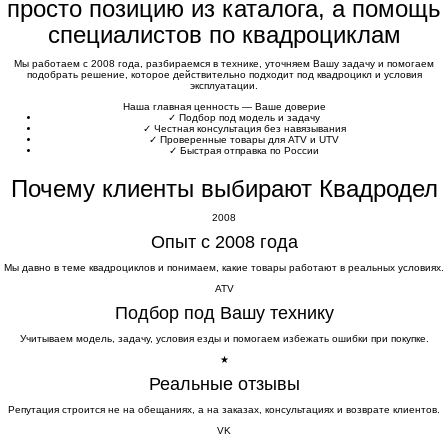
просто позицию из каталога, а помощь
специалистов по квадроциклам
Мы работаем с 2008 года, разбираемся в технике, уточняем Вашу задачу и помогаем
подобрать решение, которое действительно подходит под квадроцикл и условия
эксплуатации.
Наша главная ценность — Ваше доверие
✓
Подбор под модель и задачу
✓
Честная консультация без навязывания
✓
Проверенные товары для ATV и UTV
✓
Быстрая отправка по России
Почему клиенты выбирают Квадродел
2008
Опыт с 2008 года
Мы давно в теме квадроциклов и понимаем, какие товары работают в реальных условиях.
ATV
Подбор под Вашу технику
Учитываем модель, задачу, условия езды и помогаем избежать ошибки при покупке.
★
Реальные отзывы
Репутация строится не на обещаниях, а на заказах, консультациях и возврате клиентов.
VK