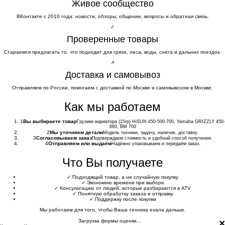
Живое сообщество
ВКонтакте с 2010 года: новости, обзоры, общение, вопросы и обратная связь.
✓
Проверенные товары
Стараемся предлагать то, что подходит для грязи, леса, воды, снега и дальних поездок.
↗
Доставка и самовывоз
Отправляем по России, помогаем с доставкой по Москве и самовывозом в Москве.
Как мы работаем
1
Вы выбираете товар
Грузики вариатора (15гр) HiSUN 450-500-700, Yamaha GRIZZLY 450-
660, ВМ 700
2
Мы уточняем детали
Модель техники, задачу, наличие, доставку.
3
Согласовываем заказ
Подтверждаем стоимость и удобный способ получения.
4
Отправляем или выдаём
Надёжно упаковываем и передаём заказ.
Что Вы получаете
✓
Подходящий товар, а не случайную покупку
✓
Экономию времени при выборе
✓
Консультацию от людей, которые разбираются в ATV
✓
Понятную обработку заказа и отправку
✓
Поддержку после покупки
Мы работаем для того, чтобы Ваша техника ехала дальше.
×
Загрузка формы оценки...