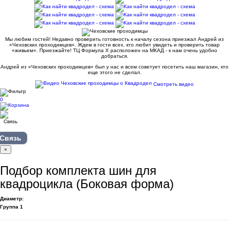
Мы любим гостей! Недавно проверить готовность к началу сезона приезжал Андрей из
«Чеховских проходимцев». Ждем в гости всех, кто любит увидеть и проверить товар
«живьем». Приезжайте! ТЦ Формула Х расположен на МКАД - к нам очень удобно
добраться.
Андрей из «Чеховских проходимцев» был у нас и всем советует посетить наш магазин, кто
еще этого не сделал.
Смотреть видео
0
Связь
×
Подбор комплекта шин для
квадроцикла (Боковая форма)
Диаметр:
Группа 1