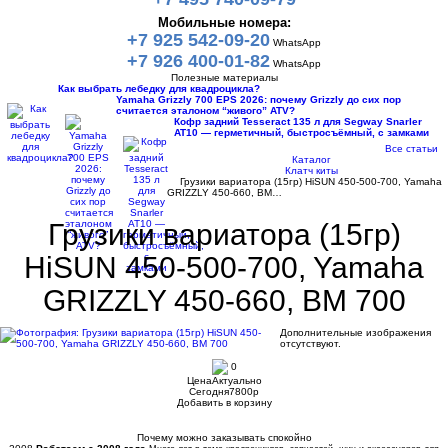
Мобильные номера:
+7 925 542-09-20
WhatsApp
+7 926 400-01-82
WhatsApp
Полезные материалы
Как выбрать лебедку для квадроцикла?
Yamaha Grizzly 700 EPS 2026: почему Grizzly до сих пор
считается эталоном “живого” ATV?
Кофр задний Tesseract 135 л для Segway Snarler
AT10 — герметичный, быстросъёмный, с замками
Все статьи
Каталог
Клатч киты
Грузики вариатора (15гр) HiSUN 450-500-700, Yamaha
GRIZZLY 450-660, ВМ…
Грузики вариатора (15гр)
HiSUN 450-500-700, Yamaha
GRIZZLY 450-660, ВМ 700
Дополнительные изображения
отсутствуют.
0
Цена
Актуально
Сегодня
7800
p
Добавить в корзину
Купить в 1 клик
Почему можно заказывать спокойно