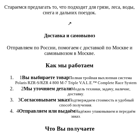
Стараемся предлагать то, что подходит для грязи, леса, воды,
снега и дальних поездок.
↗
Доставка и самовывоз
Отправляем по России, помогаем с доставкой по Москве и
самовывозом в Москве.
Как мы работаем
1
Вы выбираете товар
Полная тройная выхлопная система
Polaris RZR-S/RZR 4 800 M-7 Triple V.A.L.E.™ Complete Race System
2
Мы уточняем детали
Модель техники, задачу, наличие,
доставку.
3
Согласовываем заказ
Подтверждаем стоимость и удобный
способ получения.
4
Отправляем или выдаём
Надёжно упаковываем и передаём
заказ.
Что Вы получаете