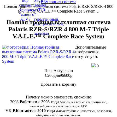
Выхлопная система
Полная тройная выхлопная система Polaris RZR-S/RZR 4 800
M-7 Triple V.A.L.E.™ Complete Race System…
Полная тройная выхлопная система
Polaris RZR-S/RZR 4 800 M-7 Triple
V.A.L.E.™ Complete Race System
Дополнительные
изображения
отсутствуют.
0
Цена
Актуально
Сегодня
96600
p
Добавить в корзину
Купить в 1 клик
Почему можно заказывать спокойно
2008
Работаем с 2008 года
Много лет в теме квадроциклов,
запчастей, шин и аксессуаров для ATV.
VK
ВКонтакте с 2010 года
Живая группа с новостями, обзорами,
общением и обратной связью.