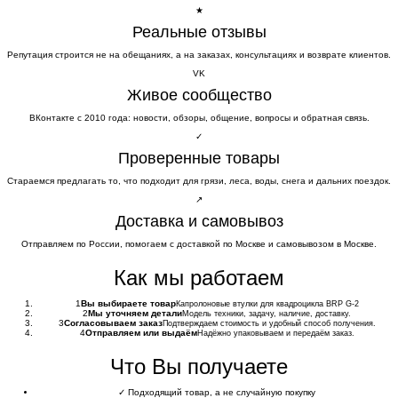
★
Реальные отзывы
Репутация строится не на обещаниях, а на заказах, консультациях и возврате клиентов.
VK
Живое сообщество
ВКонтакте с 2010 года: новости, обзоры, общение, вопросы и обратная связь.
✓
Проверенные товары
Стараемся предлагать то, что подходит для грязи, леса, воды, снега и дальних поездок.
↗
Доставка и самовывоз
Отправляем по России, помогаем с доставкой по Москве и самовывозом в Москве.
Как мы работаем
1
Вы выбираете товар
Капролоновые втулки для квадроцикла BRP G-2
2
Мы уточняем детали
Модель техники, задачу, наличие, доставку.
3
Согласовываем заказ
Подтверждаем стоимость и удобный способ получения.
4
Отправляем или выдаём
Надёжно упаковываем и передаём заказ.
Что Вы получаете
✓
Подходящий товар, а не случайную покупку