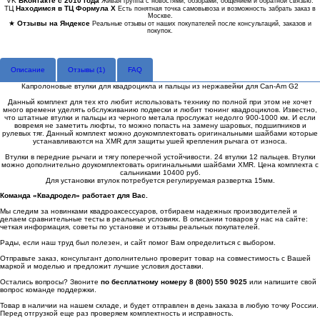
VK
ВКонтакте с 2010 года
Живая группа с новостями, обзорами, общением и обратной связью.
ТЦ
Находимся в ТЦ Формула Х
Есть понятная точка самовывоза и возможность забрать заказ в
Москве.
★
Отзывы на Яндексе
Реальные отзывы от наших покупателей после консультаций, заказов и
покупок.
Описание
Отзывы (
1
)
FAQ
Капролоновые втулки для квадроцикла и пальцы из нержавейки для Can-Am G2
Данный комплект для тех кто любит использовать технику по полной при этом не хочет
много времени уделять обслуживанию подвески и любит тюнинг квадроциклов. Известно,
что штатные втулки и пальцы из черного метала прослужат недолго 900-1000 км. И если
вовремя не заметить люфты, то можно попасть на замену шаровых, подшипников и
рулевых тяг. Данный комплект можно доукомплектовать оригинальными шайбами которые
устанавливаются на XMR для защиты ушей крепления рычага от износа.
Втулки в передние рычаги и тягу поперечной устойчивости. 24 втулки 12 пальцев. Втулки
можно дополнительно доукомплектовать оригинальными шайбами XMR. Цена комплекта с
сальниками 10400 руб.
Для установки втулок потребуется регулируемая развертка 15мм.
Команда «Квадродел» работает для Вас.
Мы следим за новинками квадроаксессуаров, отбираем надежных производителей и
делаем сравнительные тесты в реальных условиях. В описании товаров у нас на сайте:
четкая информация, советы по установке и отзывы реальных покупателей.
Рады, если наш труд был полезен, и сайт помог Вам определиться с выбором.
Отправьте заказ, консультант дополнительно проверит товар на совместимость с Вашей
маркой и моделью и предложит лучшие условия доставки.
Остались вопросы? Звоните
по бесплатному номеру 8 (800) 550 9025
или напишите свой
вопрос команде поддержки.
Товар в наличии на нашем складе, и будет отправлен в день заказа в любую точку России.
Перед отгрузкой еще раз проверяем комплектность и исправность.