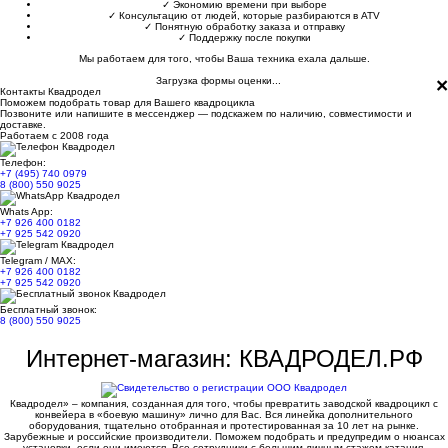
✓
Экономию времени при выборе
✓
Консультацию от людей, которые разбираются в ATV
✓
Понятную обработку заказа и отправку
✓
Поддержку после покупки
Мы работаем для того, чтобы Ваша техника ехала дальше.
×
Загрузка формы оценки...
Контакты Квадродел
Поможем подобрать товар для Вашего квадроцикла
Позвоните или напишите в мессенджер — подскажем по наличию, совместимости и
доставке.
Работаем с 2008 года
Телефон:
+7 (495) 740 0979
8 (800) 550 9025
Whats App:
+7 926 400 0182
+7 925 542 0920
Telegram / MAX:
+7 926 400 0182
+7 925 542 0920
Бесплатный звонок:
8 (800) 550 9025
Интернет-магазин: КВАДРОДЕЛ.РФ
Квадродел» – компания, созданная для того, чтобы превратить заводской квадроцикл с
конвейера в «боевую машину» лично для Вас. Вся линейка дополнительного
оборудования, тщательно отобранная и протестированная за 10 лет на рынке.
Зарубежные и российские производители. Поможем подобрать и предупредим о нюансах
установки, если они имеются. Все сотрудники с большим личным стажем катания.