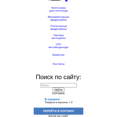
Аксессуары
для снегохода
Малокубатурные
квадроциклы
Утилитарные
квадроциклы
Скутеры
мотоциклы
UTV
мотовездеходы
Вакансии
Контакты
Поиск по сайту:
Найти
КОРЗИНА
В корзине:
Товаров в корзине =
0
ПЕРЕЙТИ В КОРЗИНУ
ВХОД НА САЙТ