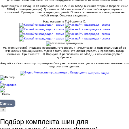
Пункт выдачи и склад - в ТК «Формула X» на 27-й км МКАД внешняя сторона (пересечение
МКАД и Липецкой улицы). Доставка по Москве и всей России любой транспортной
компанией. Проверка товара перед отгрузкой. Полная гарантия от производителя на
любой товар. Отгрузка ежедневно.
Наш магазин в ТЦ Формула Х:
Мы любим гостей! Недавно проверить готовность к началу сезона приезжал Андрей из
«Чеховских проходимцев». Ждем в гости всех, кто любит увидеть и проверить товар
«живьем». Приезжайте! ТЦ Формула Х расположен на МКАД - к нам очень удобно
добраться.
Андрей из «Чеховских проходимцев» был у нас и всем советует посетить наш магазин, кто
еще этого не сделал.
Смотреть видео
0
Связь
×
Подбор комплекта шин для