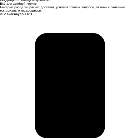
Квадродел • помощь покупателю
Всё для удобной покупки
Быстрые разделы: расчёт доставки, условия оплаты, вопросы, отзывы и полезные
материалы о квадроциклах.
ATV
аксессуары №1