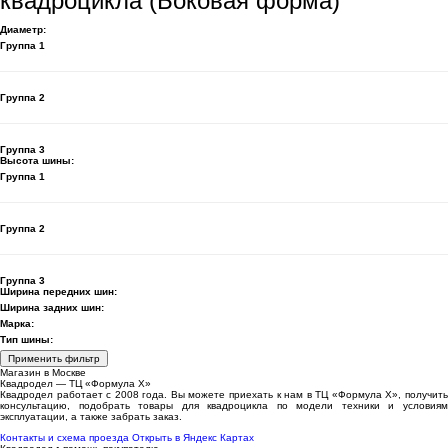
квадроцикла (Боковая форма)
Диаметр:
Группа 1
Группа 2
Группа 3
Высота шины:
Группа 1
Группа 2
Группа 3
Ширина передних шин:
Ширина задних шин:
Марка:
Тип шины:
Применить фильтр
Магазин в Москве
Квадродел — ТЦ «Формула Х»
Квадродел работает с 2008 года. Вы можете приехать к нам в ТЦ «Формула Х», получить
консультацию, подобрать товары для квадроцикла по модели техники и условиям
эксплуатации, а также забрать заказ.
Контакты и схема проезда
Открыть в Яндекс Картах