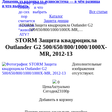
Динамик vs колонка vs аудиосистема — в чём разница
и что выбрать
Все статьи
Каталог
Защита днища
STORM Защита квадроцикла Outlander G2
500/650/800/1000/1000X-MR,…
STORM Защита квадроцикла
Outlander G2 500/650/800/1000/1000X-
MR, 2012-13
Дополнительные
изображения
отсутствуют.
0
Цена
Актуально
Сегодня
23100
p
Добавить в корзину
Купить в 1 клик
Почему можно заказывать спокойно