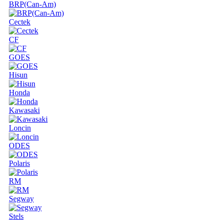
BRP(Can-Am)
Cectek
CF
GOES
Hisun
Honda
Kawasaki
Loncin
ODES
Polaris
RM
Segway
Stels