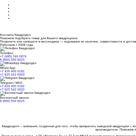
Контакты Квадродел
Поможем подобрать товар для Вашего квадроцикла
Позвоните или напишите в мессенджер — подскажем по наличию, совместимости и достав
Работаем с 2008 года
Телефон:
+7 (495) 740 0979
8 (800) 550 9025
Whats App:
+7 926 400 0182
+7 925 542 0920
Telegram / MAX:
+7 926 400 0182
+7 925 542 0920
Бесплатный звонок:
8 (800) 550 9025
Квадродел» – компания, созданная для того, чтобы превратить заводской квадроцикл с 
производители. Поможем п
Пункт выдачи и склад - в ТК «Формула X» на 27-й км МКАД внешняя сторона (пересечение