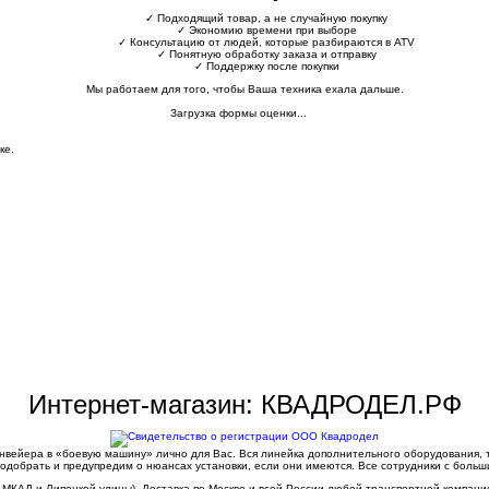
✓
Подходящий товар, а не случайную покупку
✓
Экономию времени при выборе
✓
Консультацию от людей, которые разбираются в ATV
✓
Понятную обработку заказа и отправку
✓
Поддержку после покупки
Мы работаем для того, чтобы Ваша техника ехала дальше.
Загрузка формы оценки...
ке.
Интернет-магазин: КВАДРОДЕЛ.РФ
конвейера в «боевую машину» лично для Вас. Вся линейка дополнительного оборудования,
одобрать и предупредим о нюансах установки, если они имеются. Все сотрудники с больш
 МКАД и Липецкой улицы). Доставка по Москве и всей России любой транспортной компани