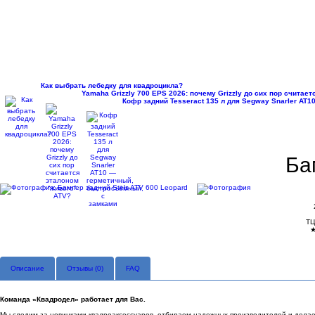
Как выбрать лебедку для квадроцикла?
Yamaha Grizzly 700 EPS 2026: почему Grizzly до сих пор считае
Кофр задний Tesseract 135 л для Segway Snarler AT
Ба
ТЦ
Описание
Отзывы (
0
)
FAQ
Команда «Квадродел» работает для Вас.
Мы следим за новинками квадроаксессуаров, отбираем надежных производителей и делаем 