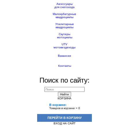
Аксессуары
для снегохода
Малокубатурные
квадроциклы
Утилитарные
квадроциклы
Скутеры
мотоциклы
UTV
мотовездеходы
Вакансии
Контакты
Поиск по сайту:
Найти
КОРЗИНА
В корзине:
Товаров в корзине =
0
ПЕРЕЙТИ В КОРЗИНУ
ВХОД НА САЙТ