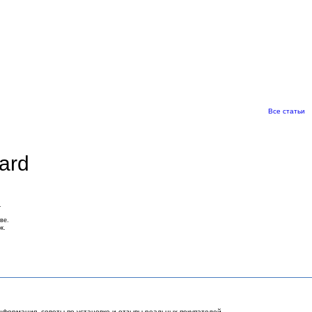
Все статьи
ard
.
ве.
к.
нформация, советы по установке и отзывы реальных покупателей.