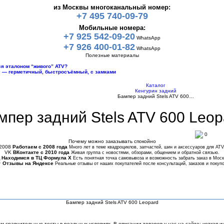
из Москвы многоканальный номер:
+7 495 740-09-79
Мобильные номера:
+7 925 542-09-20
WhatsApp
+7 926 400-01-82
WhatsApp
Полезные материалы
тся эталоном “живого” ATV?
10 — герметичный, быстросъёмный, с замками
Каталог
Кенгурин задний
Бампер задний Stels ATV 600…
мпер задний Stels ATV 600 Leop
0
Почему можно заказывать спокойно
2008
Работаем с 2008 года
Много лет в теме квадроциклов, запчастей, шин и аксессуаров для ATV
VK
ВКонтакте с 2010 года
Живая группа с новостями, обзорами, общением и обратной связью.
Находимся в ТЦ Формула Х
Есть понятная точка самовывоза и возможность забрать заказ в Моск
★
Отзывы на Яндексе
Реальные отзывы от наших покупателей после консультаций, заказов и покупо
Бампер задний Stels ATV 600 Leopard
сравнительные тесты в реальных условиях. В описании товаров у нас на сайте: четкая и