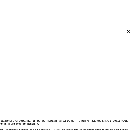
×
 тщательно отобранная и протестированная за 10 лет на рынке. Зарубежные и российские
им личным стажем катания.
ей. Проверка товара перед отгрузкой. Полная гарантия от производителя на любой товар.