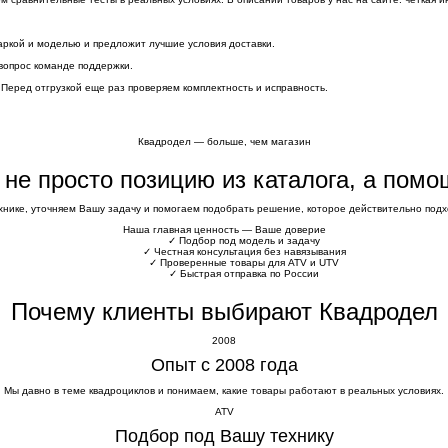
аркой и моделью и предложит лучшие условия доставки.
вопрос команде поддержки.
 Перед отгрузкой еще раз проверяем комплектность и исправность.
Квадродел — больше, чем магазин
е не просто позицию из каталога, а пом
хнике, уточняем Вашу задачу и помогаем подобрать решение, которое действительно подхо
Наша главная ценность — Ваше доверие
✓
Подбор под модель и задачу
✓
Честная консультация без навязывания
✓
Проверенные товары для ATV и UTV
✓
Быстрая отправка по России
Почему клиенты выбирают Квадродел
2008
Опыт с 2008 года
Мы давно в теме квадроциклов и понимаем, какие товары работают в реальных условиях.
ATV
Подбор под Вашу технику