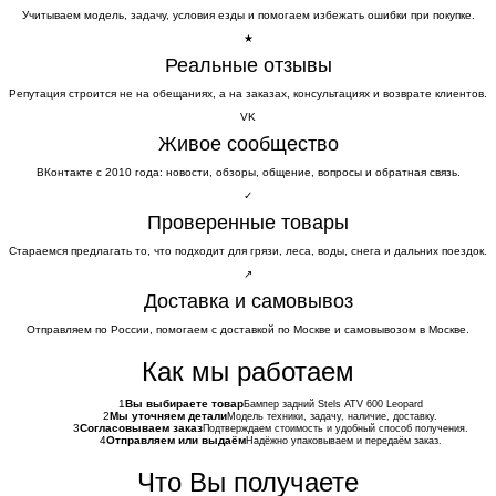
Учитываем модель, задачу, условия езды и помогаем избежать ошибки при покупке.
★
Реальные отзывы
Репутация строится не на обещаниях, а на заказах, консультациях и возврате клиентов.
VK
Живое сообщество
ВКонтакте с 2010 года: новости, обзоры, общение, вопросы и обратная связь.
✓
Проверенные товары
Стараемся предлагать то, что подходит для грязи, леса, воды, снега и дальних поездок.
↗
Доставка и самовывоз
Отправляем по России, помогаем с доставкой по Москве и самовывозом в Москве.
Как мы работаем
1
Вы выбираете товар
Бампер задний Stels ATV 600 Leopard
2
Мы уточняем детали
Модель техники, задачу, наличие, доставку.
3
Согласовываем заказ
Подтверждаем стоимость и удобный способ получения.
4
Отправляем или выдаём
Надёжно упаковываем и передаём заказ.
Что Вы получаете