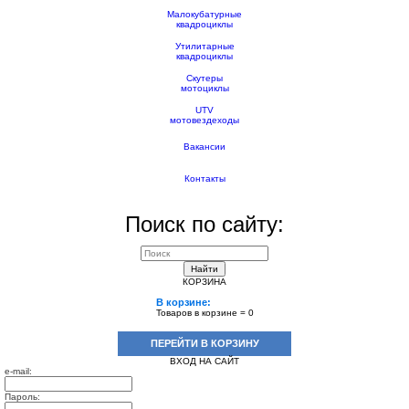
Малокубатурные
квадроциклы
Утилитарные
квадроциклы
Скутеры
мотоциклы
UTV
мотовездеходы
Вакансии
Контакты
Поиск по сайту:
Найти
КОРЗИНА
В корзине:
Товаров в корзине =
0
ПЕРЕЙТИ В КОРЗИНУ
ВХОД НА САЙТ
e-mail:
Пароль: