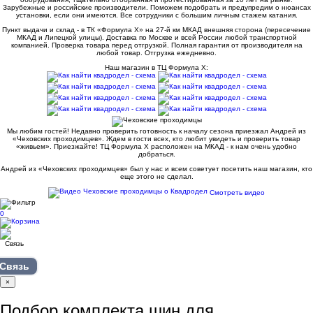
Зарубежные и российские производители. Поможем подобрать и предупредим о нюансах
установки, если они имеются. Все сотрудники с большим личным стажем катания.
Пункт выдачи и склад - в ТК «Формула X» на 27-й км МКАД внешняя сторона (пересечение
МКАД и Липецкой улицы). Доставка по Москве и всей России любой транспортной
компанией. Проверка товара перед отгрузкой. Полная гарантия от производителя на
любой товар. Отгрузка ежедневно.
Наш магазин в ТЦ Формула Х:
Мы любим гостей! Недавно проверить готовность к началу сезона приезжал Андрей из
«Чеховских проходимцев». Ждем в гости всех, кто любит увидеть и проверить товар
«живьем». Приезжайте! ТЦ Формула Х расположен на МКАД - к нам очень удобно
добраться.
Андрей из «Чеховских проходимцев» был у нас и всем советует посетить наш магазин, кто
еще этого не сделал.
Смотреть видео
0
Связь
×
Подбор комплекта шин для