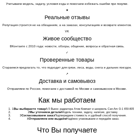
Учитываем модель, задачу, условия езды и помогаем избежать ошибки при покупке.
★
Реальные отзывы
Репутация строится не на обещаниях, а на заказах, консультациях и возврате клиентов.
VK
Живое сообщество
ВКонтакте с 2010 года: новости, обзоры, общение, вопросы и обратная связь.
✓
Проверенные товары
Стараемся предлагать то, что подходит для грязи, леса, воды, снега и дальних поездок.
↗
Доставка и самовывоз
Отправляем по России, помогаем с доставкой по Москве и самовывозом в Москве.
Как мы работаем
1
Вы выбираете товар
A-5 Вынос радиатора Атом Компакт и шноркель Can-Am G-1 650-805
2
Мы уточняем детали
Модель техники, задачу, наличие, доставку.
3
Согласовываем заказ
Подтверждаем стоимость и удобный способ получения.
4
Отправляем или выдаём
Надёжно упаковываем и передаём заказ.
Что Вы получаете