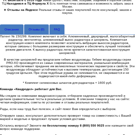
VK
ВКонтакте с 2010 года
Живая группа с новостями, обзорами, общением и обратной связью.
ТЦ
Находимся в ТЦ Формула Х
Есть понятная точка самовывоза и возможность забрать заказ в
Москве.
★
Отзывы на Яндексе
Реальные отзывы от наших покупателей после консультаций, заказов и
покупок.
Описание
Отзывы (
0
)
FAQ
Патент № 150299. Комплект включает в себя: Алюминиевый, двухрядный, малогабаритный
радиатор, вентилятор, алюминиевый вынос радиатора и шноркель. Компактная
конструкция нового комплекта позволяет исключить вибрации выносов радиаторов,
которые связаны с большими размерами конструкции и обеспечить лучший тепловой
режим двигателя. К выносу радиатора легко крепится запатентованная конструкция
шноркелей.
В качестве шноркелей мы предлагаем гибкие воздуховоды. Гибкие воздуховоды серии
PRO-XO производятся из самых современных материалов, уникальная комбинация
которых, обеспечивает придание им великолепных технических параметров и свойств. Эти
воздуховоды обладают устойчивостью к высоким температурам, достигающим 150
градусов Цельсия. При этом подобные рукава не склеиваются, не свариваются и не
подвергаются какой-либо деформации.
* Комплект силиконовых шлангов для радиатора + 1600 руб.
Команда «Квадродел» работает для Вас.
Мы следим за новинками квадроаксессуаров, отбираем надежных производителей и
делаем сравнительные тесты в реальных условиях. В описании товаров у нас на сайте:
четкая информация, советы по установке и отзывы реальных покупателей.
Рады, если наш труд был полезен, и сайт помог Вам определиться с выбором.
Отправьте заказ, консультант дополнительно проверит товар на совместимость с Вашей
маркой и моделью и предложит лучшие условия доставки.
Остались вопросы? Звоните
по бесплатному номеру 8 (800) 550 9025
или напишите свой
вопрос команде поддержки.