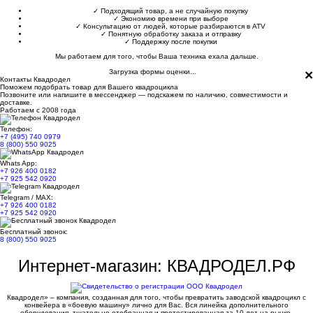
✓
Подходящий товар, а не случайную покупку
✓
Экономию времени при выборе
✓
Консультацию от людей, которые разбираются в ATV
✓
Понятную обработку заказа и отправку
✓
Поддержку после покупки
Мы работаем для того, чтобы Ваша техника ехала дальше.
×
Загрузка формы оценки...
Контакты Квадродел
Поможем подобрать товар для Вашего квадроцикла
Позвоните или напишите в мессенджер — подскажем по наличию, совместимости и
доставке.
Работаем с 2008 года
Телефон:
+7 (495) 740 0979
8 (800) 550 9025
Whats App:
+7 926 400 0182
+7 925 542 0920
Telegram / MAX:
+7 926 400 0182
+7 925 542 0920
Бесплатный звонок:
8 (800) 550 9025
Интернет-магазин: КВАДРОДЕЛ.РФ
Квадродел» – компания, созданная для того, чтобы превратить заводской квадроцикл с
конвейера в «боевую машину» лично для Вас. Вся линейка дополнительного
оборудования, тщательно отобранная и протестированная за 10 лет на рынке.