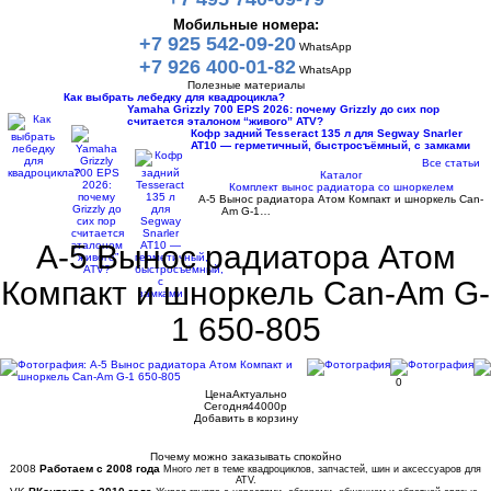
Мобильные номера:
+7 925 542-09-20
WhatsApp
+7 926 400-01-82
WhatsApp
Полезные материалы
Как выбрать лебедку для квадроцикла?
Yamaha Grizzly 700 EPS 2026: почему Grizzly до сих пор
считается эталоном “живого” ATV?
Кофр задний Tesseract 135 л для Segway Snarler
AT10 — герметичный, быстросъёмный, с замками
Все статьи
Каталог
Комплект вынос радиатора со шноркелем
A-5 Вынос радиатора Атом Компакт и шноркель Can-
Am G-1…
A-5 Вынос радиатора Атом
Компакт и шноркель Can-Am G-
1 650-805
0
Цена
Актуально
Сегодня
44000
p
Добавить в корзину
Купить в 1 клик
Почему можно заказывать спокойно
2008
Работаем с 2008 года
Много лет в теме квадроциклов, запчастей, шин и аксессуаров для
ATV.