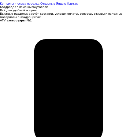
Контакты и схема проезда
Открыть в Яндекс Картах
Квадродел • помощь покупателю
Всё для удобной покупки
Быстрые разделы: расчёт доставки, условия оплаты, вопросы, отзывы и полезные
материалы о квадроциклах.
ATV
аксессуары №1