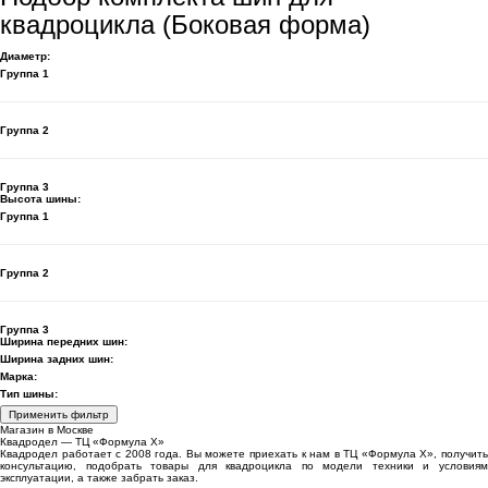
квадроцикла (Боковая форма)
Диаметр:
Группа 1
Группа 2
Группа 3
Высота шины:
Группа 1
Группа 2
Группа 3
Ширина передних шин:
Ширина задних шин:
Марка:
Тип шины:
Применить фильтр
Магазин в Москве
Квадродел — ТЦ «Формула Х»
Квадродел работает с 2008 года. Вы можете приехать к нам в ТЦ «Формула Х», получить
консультацию, подобрать товары для квадроцикла по модели техники и условиям
эксплуатации, а также забрать заказ.