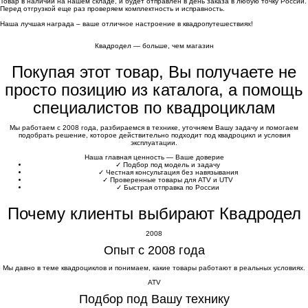
Товар в наличии на нашем складе, и будет отправлен в день заказа в любую точку России.
Перед отгрузкой еще раз проверяем комплектность и исправность.
Наша лучшая награда – ваше отличное настроение в квадропутешествиях!
Квадродел — больше, чем магазин
Покупая этот товар, Вы получаете не
просто позицию из каталога, а помощь
специалистов по квадроциклам
Мы работаем с 2008 года, разбираемся в технике, уточняем Вашу задачу и помогаем
подобрать решение, которое действительно подходит под квадроцикл и условия
эксплуатации.
Наша главная ценность — Ваше доверие
✓
Подбор под модель и задачу
✓
Честная консультация без навязывания
✓
Проверенные товары для ATV и UTV
✓
Быстрая отправка по России
Почему клиенты выбирают Квадродел
2008
Опыт с 2008 года
Мы давно в теме квадроциклов и понимаем, какие товары работают в реальных условиях.
ATV
Подбор под Вашу технику