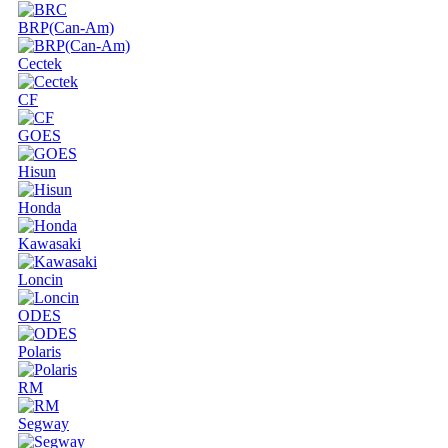
BRP(Can-Am)
Cectek
CF
GOES
Hisun
Honda
Kawasaki
Loncin
ODES
Polaris
RM
Segway