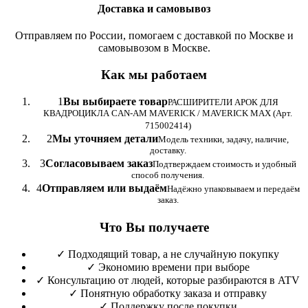
Доставка и самовывоз
Отправляем по России, помогаем с доставкой по Москве и
самовывозом в Москве.
Как мы работаем
1
Вы выбираете товар
РАСШИРИТЕЛИ АРОК ДЛЯ
КВАДРОЦИКЛА CAN-AM MAVERICK / MAVERICK MAX (Арт.
715002414)
2
Мы уточняем детали
Модель техники, задачу, наличие,
доставку.
3
Согласовываем заказ
Подтверждаем стоимость и удобный
способ получения.
4
Отправляем или выдаём
Надёжно упаковываем и передаём
заказ.
Что Вы получаете
✓
Подходящий товар, а не случайную покупку
✓
Экономию времени при выборе
✓
Консультацию от людей, которые разбираются в ATV
✓
Понятную обработку заказа и отправку
✓
Поддержку после покупки