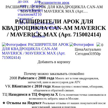
Расширители арок
РАСШИРИТЕЛИ АРОК ДЛЯ КВАДРОЦИКЛА CAN-AM
MAVERICK / MAVERICK MAX (Арт.…
РАСШИРИТЕЛИ АРОК ДЛЯ
КВАДРОЦИКЛА CAN-AM MAVERICK
/ MAVERICK MAX (Арт. 715002414)
0
Цена
Актуально
Сегодня
31950
p
Добавить в корзину
Купить в 1 клик
Почему можно заказывать спокойно
2008
Работаем с 2008 года
Много лет в теме квадроциклов,
запчастей, шин и аксессуаров для ATV.
VK
ВКонтакте с 2010 года
Живая группа с новостями, обзорами,
общением и обратной связью.
ТЦ
Находимся в ТЦ Формула Х
Есть понятная точка самовывоза и
возможность забрать заказ в Москве.
★
Отзывы на Яндексе
Реальные отзывы от наших покупателей после
консультаций, заказов и покупок.