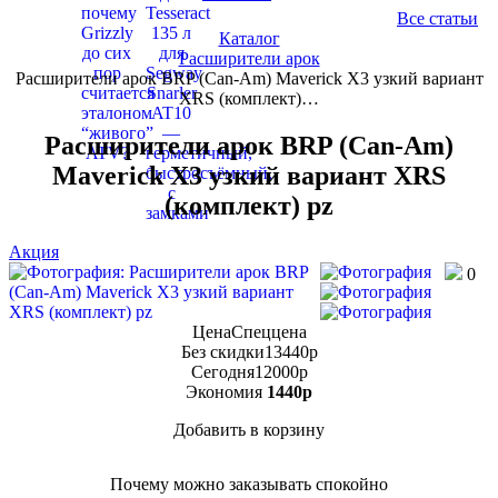
Все статьи
Каталог
Расширители арок
Расширители арок BRP (Can-Am) Maverick X3 узкий вариант
XRS (комплект)…
Расширители арок BRP (Can-Am)
Maverick X3 узкий вариант XRS
(комплект) pz
Акция
0
Цена
Спеццена
Без скидки
13440
p
Сегодня
12000
p
Экономия
1440
p
Добавить в корзину
Купить в 1 клик
Почему можно заказывать спокойно