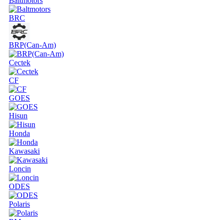
Baltmotors
BRC
BRP(Can-Am)
Cectek
CF
GOES
Hisun
Honda
Kawasaki
Loncin
ODES
Polaris