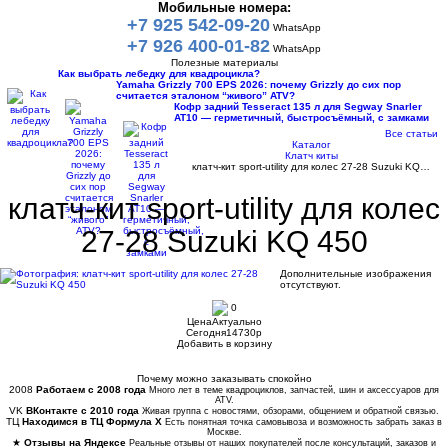
Мобильные номера:
+7 925 542-09-20
WhatsApp
+7 926 400-01-82
WhatsApp
Полезные материалы
Как выбрать лебедку для квадроцикла?
Yamaha Grizzly 700 EPS 2026: почему Grizzly до сих пор
считается эталоном “живого” ATV?
Кофр задний Tesseract 135 л для Segway Snarler
AT10 — герметичный, быстросъёмный, с замками
Все статьи
Каталог
Клатч киты
клатч-кит sport-utility для колес 27-28 Suzuki KQ…
клатч-кит sport-utility для колес
27-28 Suzuki KQ 450
Дополнительные изображения
отсутствуют.
0
Цена
Актуально
Сегодня
14730
p
Добавить в корзину
Купить в 1 клик
Почему можно заказывать спокойно
2008
Работаем с 2008 года
Много лет в теме квадроциклов, запчастей, шин и аксессуаров для
ATV.
VK
ВКонтакте с 2010 года
Живая группа с новостями, обзорами, общением и обратной связью.
ТЦ
Находимся в ТЦ Формула Х
Есть понятная точка самовывоза и возможность забрать заказ в
Москве.
★
Отзывы на Яндексе
Реальные отзывы от наших покупателей после консультаций, заказов и