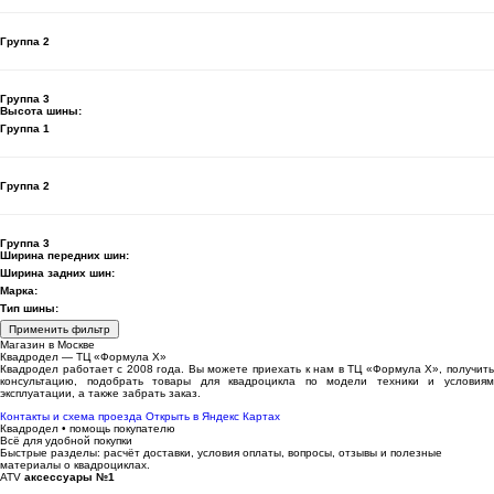
Группа 2
Группа 3
Высота шины:
Группа 1
Группа 2
Группа 3
Ширина передних шин:
Ширина задних шин:
Марка:
Тип шины:
Применить фильтр
Магазин в Москве
Квадродел — ТЦ «Формула Х»
Квадродел работает с 2008 года. Вы можете приехать к нам в ТЦ «Формула Х», получить
консультацию, подобрать товары для квадроцикла по модели техники и условиям
эксплуатации, а также забрать заказ.
Контакты и схема проезда
Открыть в Яндекс Картах
Квадродел • помощь покупателю
Всё для удобной покупки
Быстрые разделы: расчёт доставки, условия оплаты, вопросы, отзывы и полезные
материалы о квадроциклах.
ATV
аксессуары №1