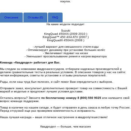
покупок.
Описание
Отзывы (
0
)
FAQ
На какие модели подходит
Suzuki
KingQuad 450AXi (2009 2010 )
KingQuad™ 450 4X4 ATV (2007 )
KingQuad® 450AXi (2008 )
- лучший вариант для смешанного стиля езды
- Оптимизирует динамику при установке больших колёс
- Увеличивает подхват на низах
- Уменьшает проскальзывание ремня и нагрев вариатора
Команда «Квадродел» работает для Вас.
Мы следим за новинками квадроаксессуаров, отбираем надежных производителей и
делаем сравнительные тесты в реальных условиях. В описании товаров у нас на сайте:
четкая информация, советы по установке и отзывы реальных покупателей.
Рады, если наш труд был полезен, и сайт помог Вам определиться с выбором.
Отправьте заказ, консультант дополнительно проверит товар на совместимость с Вашей
маркой и моделью и предложит лучшие условия доставки.
Остались вопросы? Звоните
по бесплатному номеру 8 (800) 550 9025
или напишите свой
вопрос команде поддержки.
Товар в наличии на нашем складе, и будет отправлен в день заказа в любую точку России.
Перед отгрузкой еще раз проверяем комплектность и исправность.
Наша лучшая награда – ваше отличное настроение в квадропутешествиях!
Квадродел — больше, чем магазин