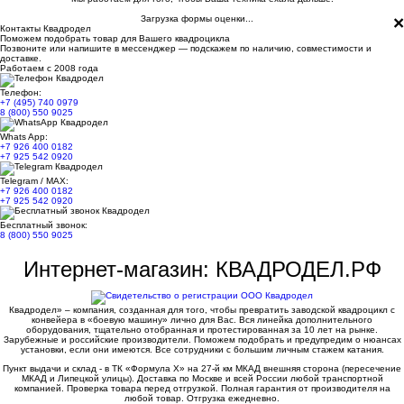
×
Загрузка формы оценки...
Контакты Квадродел
Поможем подобрать товар для Вашего квадроцикла
Позвоните или напишите в мессенджер — подскажем по наличию, совместимости и
доставке.
Работаем с 2008 года
Телефон:
+7 (495) 740 0979
8 (800) 550 9025
Whats App:
+7 926 400 0182
+7 925 542 0920
Telegram / MAX:
+7 926 400 0182
+7 925 542 0920
Бесплатный звонок:
8 (800) 550 9025
Интернет-магазин: КВАДРОДЕЛ.РФ
Квадродел» – компания, созданная для того, чтобы превратить заводской квадроцикл с
конвейера в «боевую машину» лично для Вас. Вся линейка дополнительного
оборудования, тщательно отобранная и протестированная за 10 лет на рынке.
Зарубежные и российские производители. Поможем подобрать и предупредим о нюансах
установки, если они имеются. Все сотрудники с большим личным стажем катания.
Пункт выдачи и склад - в ТК «Формула X» на 27-й км МКАД внешняя сторона (пересечение
МКАД и Липецкой улицы). Доставка по Москве и всей России любой транспортной
компанией. Проверка товара перед отгрузкой. Полная гарантия от производителя на
любой товар. Отгрузка ежедневно.