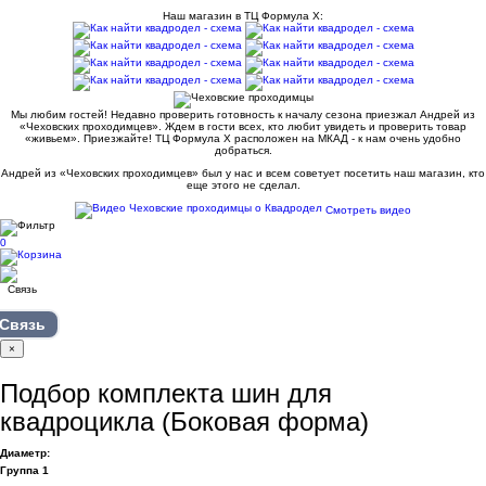
Наш магазин в ТЦ Формула Х:
Мы любим гостей! Недавно проверить готовность к началу сезона приезжал Андрей из
«Чеховских проходимцев». Ждем в гости всех, кто любит увидеть и проверить товар
«живьем». Приезжайте! ТЦ Формула Х расположен на МКАД - к нам очень удобно
добраться.
Андрей из «Чеховских проходимцев» был у нас и всем советует посетить наш магазин, кто
еще этого не сделал.
Смотреть видео
0
Связь
×
Подбор комплекта шин для
квадроцикла (Боковая форма)
Диаметр:
Группа 1