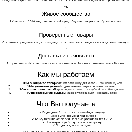
Репутация строится не на обещаниях, а на заказах, консультациях и возврате клиентов.
VK
Живое сообщество
ВКонтакте с 2010 года: новости, обзоры, общение, вопросы и обратная связь.
✓
Проверенные товары
Стараемся предлагать то, что подходит для грязи, леса, воды, снега и дальних поездок.
↗
Доставка и самовывоз
Отправляем по России, помогаем с доставкой по Москве и самовывозом в Москве.
Как мы работаем
1
Вы выбираете товар
клатч-кит sport-utility для колес 27-28 Suzuki KQ 450
2
Мы уточняем детали
Модель техники, задачу, наличие, доставку.
3
Согласовываем заказ
Подтверждаем стоимость и удобный способ получения.
4
Отправляем или выдаём
Надёжно упаковываем и передаём заказ.
Что Вы получаете
✓
Подходящий товар, а не случайную покупку
✓
Экономию времени при выборе
✓
Консультацию от людей, которые разбираются в ATV
✓
Понятную обработку заказа и отправку
✓
Поддержку после покупки
Мы работаем для того, чтобы Ваша техника ехала дальше.