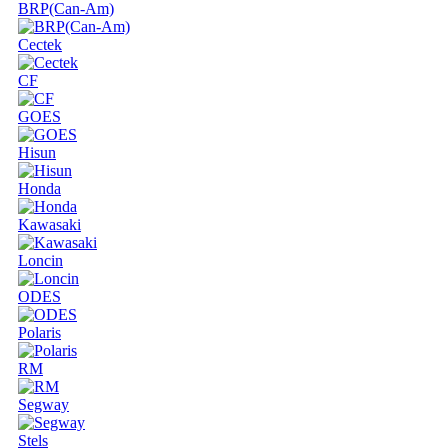
BRP(Can-Am)
Cectek
CF
GOES
Hisun
Honda
Kawasaki
Loncin
ODES
Polaris
RM
Segway
Stels