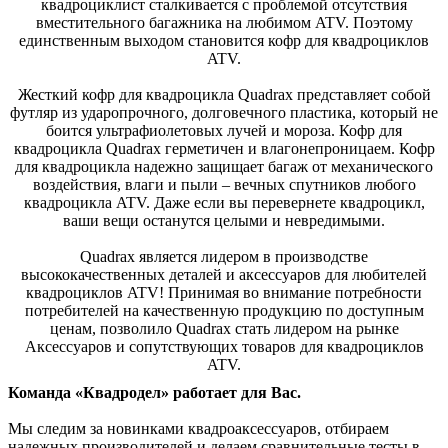
квадроциклист сталкивается с проблемой отсутствия
вместительного багажника на любимом ATV. Поэтому
единственным выходом становится кофр для квадроциклов
ATV.
Жесткий кофр для квадроцикла Quadrax представляет собой
футляр из ударопрочного, долговечного пластика, который не
боится ультрафиолетовых лучей и мороза. Кофр для
квадроцикла Quadrax герметичен и влагонепроницаем. Кофр
для квадроцикла надежно защищает багаж от механического
воздействия, влаги и пыли – вечных спутников любого
квадроцикла ATV. Даже если вы перевернете квадроцикл,
ваши вещи останутся целыми и невредимыми.
Quadrax является лидером в производстве
высококачественных деталей и аксессуаров для любителей
квадроциклов ATV! Принимая во внимание потребности
потребителей на качественную продукцию по доступным
ценам, позволило Quadrax стать лидером на рынке
Аксессуаров и сопутствующих товаров для квадроциклов
ATV.
Команда «Квадродел» работает для Вас.
Мы следим за новинками квадроаксессуаров, отбираем
надежных производителей и делаем сравнительные тесты в