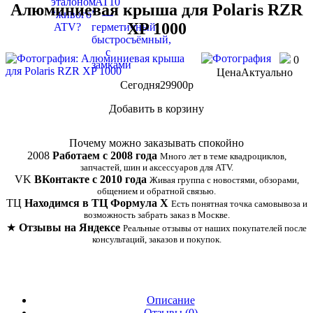
Алюминиевая крыша для Polaris RZR
XP 1000
0
Цена
Актуально
Сегодня
29900
p
Добавить в корзину
Купить в 1 клик
Почему можно заказывать спокойно
2008
Работаем с 2008 года
Много лет в теме квадроциклов,
запчастей, шин и аксессуаров для ATV.
VK
ВКонтакте с 2010 года
Живая группа с новостями, обзорами,
общением и обратной связью.
ТЦ
Находимся в ТЦ Формула Х
Есть понятная точка самовывоза и
возможность забрать заказ в Москве.
★
Отзывы на Яндексе
Реальные отзывы от наших покупателей после
консультаций, заказов и покупок.
Описание
Отзывы (
0
)