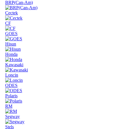
BRP(Can-Am)
Cectek
CF
GOES
Hisun
Honda
Kawasaki
Loncin
ODES
Polaris
RM
Segway
Stels