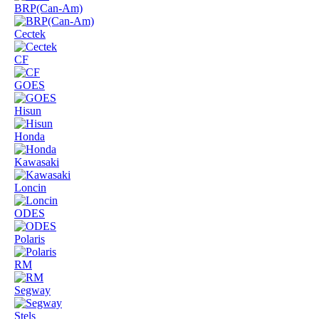
BRP(Can-Am)
Cectek
CF
GOES
Hisun
Honda
Kawasaki
Loncin
ODES
Polaris
RM
Segway
Stels