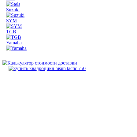
Suzuki
SYM
TGB
Yamaha