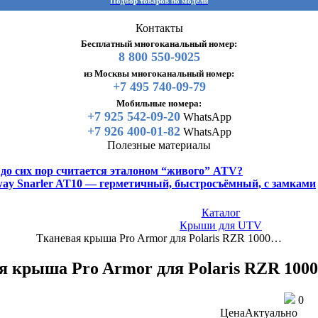
Подбор товаров по модели
Контакты
Бесплатный многоканальный номер:
8 800 550-9025
из Москвы многоканальный номер:
+7 495 740-09-79
Мобильные номера:
+7 925 542-09-20
WhatsApp
+7 926 400-01-82
WhatsApp
Полезные материалы
y до сих пор считается эталоном “живого” ATV?
gway Snarler AT10 — герметичный, быстросъёмный, с замками
Каталог
Крыши для UTV
Тканевая крыша Pro Armor для Polaris RZR 1000…
я крыша Pro Armor для Polaris RZR 1000
0
Цена
Актуально