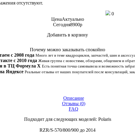
ажения отсутствуют.
0
Цена
Актуально
Сегодня
8900
p
Добавить в корзину
Купить в 1 клик
Почему можно заказывать спокойно
таем с 2008 года
Много лет в теме квадроциклов, запчастей, шин и аксессу
такте с 2010 года
Живая группа с новостями, обзорами, общением и обрат
я в ТЦ Формула Х
Есть понятная точка самовывоза и возможность забрат
на Яндексе
Реальные отзывы от наших покупателей после консультаций, зак
Описание
Отзывы (
0
)
FAQ
Подходит для следующих моделей: Polaris
RZR/S-570/800/900 до 2014