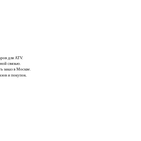
аров для ATV.
ной связью.
ь заказ в Москве.
азов и покупок.