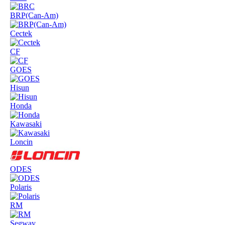
BRP(Can-Am)
Cectek
CF
GOES
Hisun
Honda
Kawasaki
Loncin
ODES
Polaris
RM
Segway