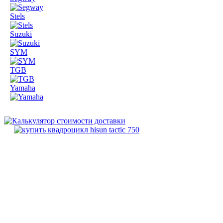
Stels
Suzuki
SYM
TGB
Yamaha