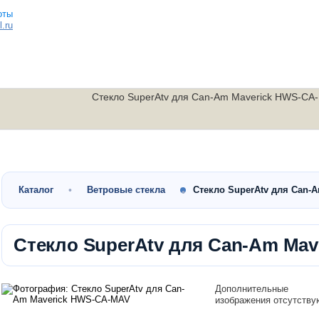
.ru
Стекло SuperAtv для Can-Am Maverick HWS-CA
Малокубатурные
Утилитарные
Скутеры
квадроциклы
квадроциклы
мотоциклы
Каталог
Ветровые стекла
Стекло SuperAtv для Can-
Стекло SuperAtv для Can-Am Ma
Дополнительные
изображения отсутству