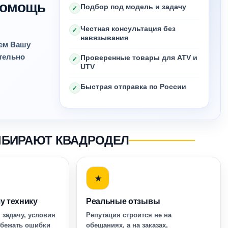
 помощь
Подбор под модель и задачу
✓
Честная консультация без
✓
навязывания
яем Вашу
ительно
Проверенные товары для ATV и
✓
UTV
Быстрая отправка по России
✓
ЫБИРАЮТ КВАДРОДЕЛ
★
у технику
Реальные отзывы
 задачу, условия
Репутация строится не на
збежать ошибки
обещаниях, а на заказах,