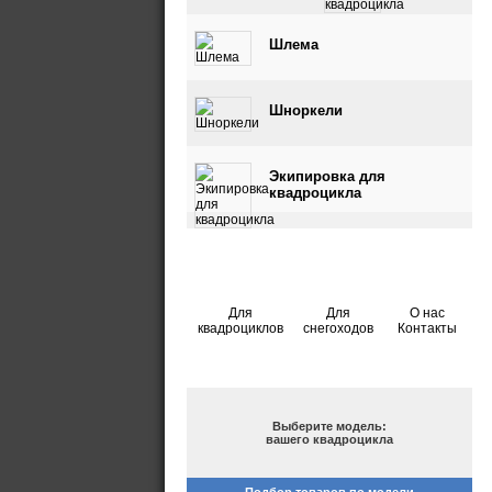
квадроцикла
Шлема
Шноркели
Экипировка для
квадроцикла
Для
Для
О нас
квадроциклов
снегоходов
Контакты
ПОДБОР ПО МОДЕЛИ
Выберите модель:
вашего квадроцикла