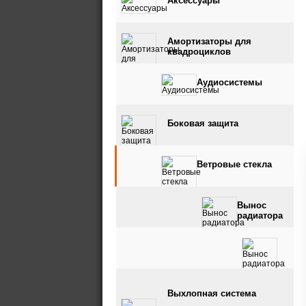
Аксессуары
Амортизаторы для
квадроциклов
Аудиосистемы
Боковая защита
Ветровые стекла
Вынос
радиатора
Вынос радиатора и
Выхлопная система
шноркель