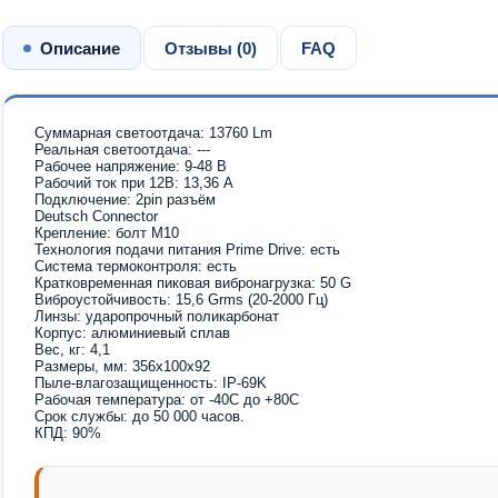
Описание
Отзывы (
0
)
FAQ
Суммарная светоотдача: 13760 Lm
Реальная светоотдача: ---
Рабочее напряжение: 9-48 В
Рабочий ток при 12В: 13,36 A
Подключение: 2pin разъём
Deutsch Connector
Крепление: болт М10
Технология подачи питания Prime Drive: есть
Система термоконтроля: есть
Кратковременная пиковая вибронагрузка: 50 G
Виброустойчивость: 15,6 Grms (20-2000 Гц)
Линзы: ударопрочный поликарбонат
Корпус: алюминиевый cплав
Вес, кг: 4,1
Размеры, мм: 356х100х92
Пыле-влагозащищенность: IP-69K
Рабочая температура: от -40С до +80С
Срок службы: до 50 000 часов.
КПД: 90%