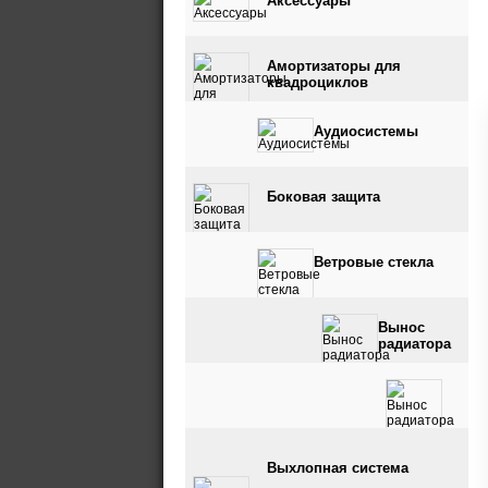
Аксессуары
Амортизаторы для
квадроциклов
Аудиосистемы
Боковая защита
Ветровые стекла
Вынос
радиатора
Вынос радиатора и
Выхлопная система
шноркель