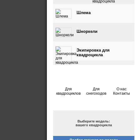
квадроцикла
Шлема
Шноркели
Экипировка для
квадроцикла
Для
Для
О нас
квадроциклов
снегоходов
Контакты
ПОДБОР ПО МОДЕЛИ
Выберите модель:
вашего квадроцикла