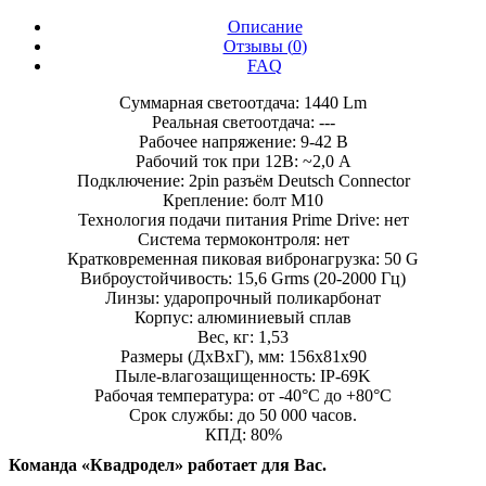
Описание
Отзывы (
0
)
FAQ
Суммарная светоотдача: 1440 Lm
Реальная светоотдача: ---
Рабочее напряжение: 9-42 В
Рабочий ток при 12В: ~2,0 A
Подключение: 2pin разъём Deutsch Connector
Крепление: болт М10
Технология подачи питания Prime Drive: нет
Система термоконтроля: нет
Кратковременная пиковая вибронагрузка: 50 G
Виброустойчивость: 15,6 Grms (20-2000 Гц)
Линзы: ударопрочный поликарбонат
Корпус: алюминиевый cплав
Вес, кг: 1,53
Размеры (ДхВхГ), мм: 156х81х90
Пыле-влагозащищенность: IP-69K
Рабочая температура: от -40°С до +80°С
Срок службы: до 50 000 часов.
КПД: 80%
Команда «Квадродел» работает для Вас.