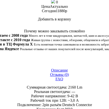
0
Цена
Актуально
Сегодня
11880
p
Добавить в корзину
Купить в 1 клик
Почему можно заказывать спокойно
таем с 2008 года
Много лет в теме квадроциклов, запчастей, шин и аксессу
такте с 2010 года
Живая группа с новостями, обзорами, общением и обрат
я в ТЦ Формула Х
Есть понятная точка самовывоза и возможность забрат
на Яндексе
Реальные отзывы от наших покупателей после консультаций, зак
Описание
Отзывы (
0
)
FAQ
Суммарная светоотдача: 2160 Lm
Реальная светоотдача: ---
Рабочее напряжение: 9-42 В
Рабочий ток при 12В: ~3,0 A
Подключение: 2pin разъём Deutsch Connector