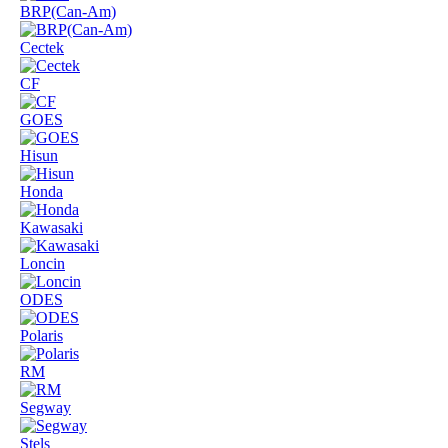
BRP(Can-Am)
Cectek
CF
GOES
Hisun
Honda
Kawasaki
Loncin
ODES
Polaris
RM
Segway
Stels