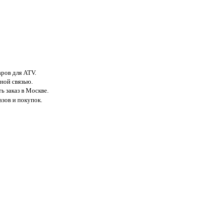
аров для ATV.
ной связью.
ь заказ в Москве.
азов и покупок.