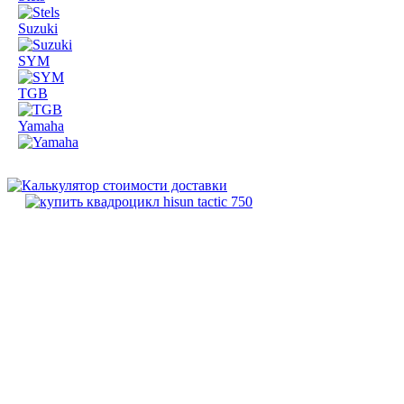
Suzuki
SYM
TGB
Yamaha