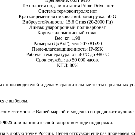
Крепление: болт М10
Технология подачи питания Prime Drive: нет
Система термоконтроля: нет
Кратковременная пиковая вибронагрузка: 50 G
Виброустойчивость: 15,6 Grms (20-2000 Гц)
Линзы: ударопрочный поликарбонат
Корпус: алюминиевый cплав
Вес, кг: 1,98
Размеры (ДхВхГ), мм: 207х81х90
Пыле-влагозащищенность: IP-69K
Рабочая температура: от -40°С до +80°С
Срок службы: до 50 000 часов.
КПД: 80%
 производителей и делаем сравнительные тесты в реальных усло
ся с выбором.
а совместимость с Вашей маркой и моделью и предложит лучшие 
0 9025
или напишите свой вопрос команде поддержки.
каза в любую точку России. Перед отгрузкой еще раз проверяем к