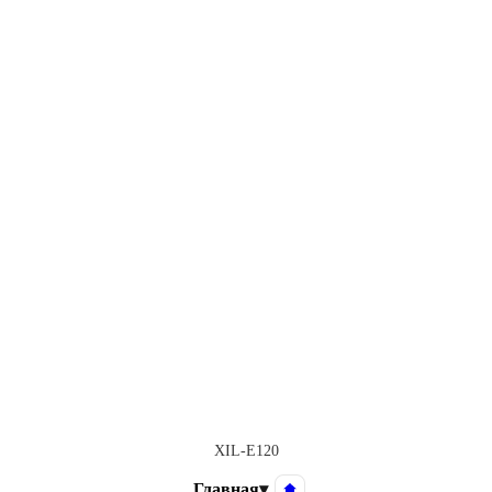
XIL-E120
Главная
▾