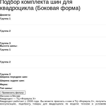
Подбор комплекта шин для
квадроцикла (Боковая форма)
Диаметр:
Группа 1
Группа 2
Группа 3
Высота шины:
Группа 1
Группа 2
Группа 3
Ширина передних шин:
Ширина задних шин:
Марка:
Тип шины:
Применить фильтр
Магазин в Москве
Квадродел — ТЦ «Формула Х»
Квадродел работает с 2008 года. Вы можете приехать к нам в ТЦ «Формула Х», получить
консультацию, подобрать товары для квадроцикла по модели техники и условиям