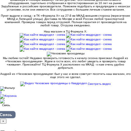
оборудования, тщательно отобранная и протестированная за 10 лет на рынке.
Зарубежные и российские производители. Поможем подобрать и предупредим о нюансах
установки, если они имеются. Все сотрудники с большим личным стажем катания.
Пункт выдачи и склад - в ТК «Формула X» на 27-й км МКАД внешняя сторона (пересечение
МКАД и Липецкой улицы). Доставка по Москве и всей России любой транспортной
компанией. Проверка товара перед отгрузкой. Полная гарантия от производителя на
любой товар. Отгрузка ежедневно.
Наш магазин в ТЦ Формула Х:
Мы любим гостей! Недавно проверить готовность к началу сезона приезжал Андрей из
«Чеховских проходимцев». Ждем в гости всех, кто любит увидеть и проверить товар
«живьем». Приезжайте! ТЦ Формула Х расположен на МКАД - к нам очень удобно
добраться.
Андрей из «Чеховских проходимцев» был у нас и всем советует посетить наш магазин, кто
еще этого не сделал.
Смотреть видео
0
Связь
×