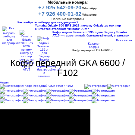
Мобильные номера:
+7 925 542-09-20
WhatsApp
+7 926 400-01-82
WhatsApp
Полезные материалы
Как выбрать лебедку для квадроцикла?
Yamaha Grizzly 700 EPS 2026: почему Grizzly до сих пор
считается эталоном “живого” ATV?
Кофр задний Tesseract 135 л для Segway Snarler
AT10 — герметичный, быстросъёмный, с замками
Все статьи
Каталог
Кофры
Кофр передний GKA 6600 /…
Кофр передний GKA 6600 /
F102
Акция