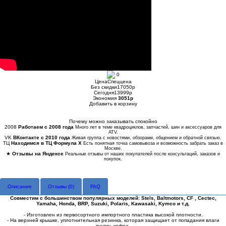
0
Цена
Спеццена
Без скидки
17050
p
Сегодня
13999
p
Экономия
3051
p
Добавить в корзину
Купить в 1 клик
Почему можно заказывать спокойно
2008
Работаем с 2008 года
Много лет в теме квадроциклов, запчастей, шин и аксессуаров для
ATV.
VK
ВКонтакте с 2010 года
Живая группа с новостями, обзорами, общением и обратной связью.
ТЦ
Находимся в ТЦ Формула Х
Есть понятная точка самовывоза и возможность забрать заказ в
Москве.
★
Отзывы на Яндексе
Реальные отзывы от наших покупателей после консультаций, заказов и
покупок.
Описание
Отзывы (
0
)
FAQ
Совместим с большинством популярных моделей: Stels, Baltmotors, CF , Cectec,
Yamaha, Honda, BRP, Suzuki, Polaris, Kawasaki, Kymco и т.д.
- Изготовлен из первосортного импортного пластика высокой плотности.
- На верхней крышке, уплотнительная резинка, которая защищает от попадания влаги
внутрь кофра.