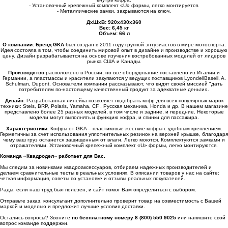
- Установочный крепежный комплект «U» формы, легко монтируется.
- Металлические замки, закрываются на ключ.
ДхШхВ: 920х430х360
Вес: 6,45 кг
Объем: 66 л
О компании:
Бренд GKA
был создан в 2011 году группой энтузиастов в мире мотоспорта.
Идея состояла в том, чтобы соединить мировой опыт в дизайне и производстве и хорошую
цену. Дизайн разрабатывается на основе изучения востребованных моделей от лидеров
рынка США и Канады.
Производство
расположено в России, но все оборудование поставлено из Италии и
Германии, а пластмассы и красители закупаются у ведущих поставщиков LyondellBasell, A.
Schulman, Dupont. Основатели компании рассказывают, что видят своей миссией "дать
потребителям по-настоящему качественный продукт за адекватные деньги».
Дизайн.
Разработанная линейка позволяет подобрать кофр для всех популярных марок
техники: Stels, BRP, Polaris, Yamaha, CF , Русская механика, Honda и др. В нашем магазине
представлено более 25 разных моделей, в том числе и задние, и передние. Некоторые
модели могут выполнять и функцию кофра, и спинки для пассажира.
Характеристики.
Кофры от GKA – пластиковые жесткие кофры с удобным креплением.
Герметичны за счет использования уплотнительных резинок на верхней крышке, благодаря
чему ваш груз останется защищенным от влаги. Легко моются. Комплектуются замками и
отражателями. Установочный крепежный комплект «U» формы, легко монтируются.
Команда «Квадродел» работает для Вас.
Мы следим за новинками квадроаксессуаров, отбираем надежных производителей и
делаем сравнительные тесты в реальных условиях. В описании товаров у нас на сайте:
четкая информация, советы по установке и отзывы реальных покупателей.
Рады, если наш труд был полезен, и сайт помог Вам определиться с выбором.
Отправьте заказ, консультант дополнительно проверит товар на совместимость с Вашей
маркой и моделью и предложит лучшие условия доставки.
Остались вопросы? Звоните
по бесплатному номеру 8 (800) 550 9025
или напишите свой
вопрос команде поддержки.