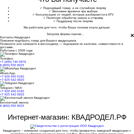
✓
Подходящий товар, а не случайную покупку
✓
Экономию времени при выборе
✓
Консультацию от людей, которые разбираются в ATV
✓
Понятную обработку заказа и отправку
✓
Поддержку после покупки
Мы работаем для того, чтобы Ваша техника ехала дальше.
×
Загрузка формы оценки...
Контакты Квадродел
Поможем подобрать товар для Вашего квадроцикла
Позвоните или напишите в мессенджер — подскажем по наличию, совместимости и
доставке.
Работаем с 2008 года
Телефон:
+7 (495) 740 0979
8 (800) 550 9025
Whats App:
+7 926 400 0182
+7 925 542 0920
Telegram / MAX:
+7 926 400 0182
+7 925 542 0920
Бесплатный звонок:
8 (800) 550 9025
Интернет-магазин: КВАДРОДЕЛ.РФ
Квадродел» – компания, созданная для того, чтобы превратить заводской квадроцикл с
конвейера в «боевую машину» лично для Вас. Вся линейка дополнительного