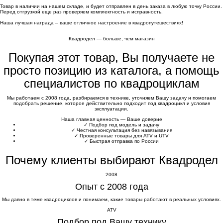
Товар в наличии на нашем складе, и будет отправлен в день заказа в любую точку России.
Перед отгрузкой еще раз проверяем комплектность и исправность.
Наша лучшая награда – ваше отличное настроение в квадропутешествиях!
Квадродел — больше, чем магазин
Покупая этот товар, Вы получаете не
просто позицию из каталога, а помощь
специалистов по квадроциклам
Мы работаем с 2008 года, разбираемся в технике, уточняем Вашу задачу и помогаем
подобрать решение, которое действительно подходит под квадроцикл и условия
эксплуатации.
Наша главная ценность — Ваше доверие
✓
Подбор под модель и задачу
✓
Честная консультация без навязывания
✓
Проверенные товары для ATV и UTV
✓
Быстрая отправка по России
Почему клиенты выбирают Квадродел
2008
Опыт с 2008 года
Мы давно в теме квадроциклов и понимаем, какие товары работают в реальных условиях.
ATV
Подбор под Вашу технику