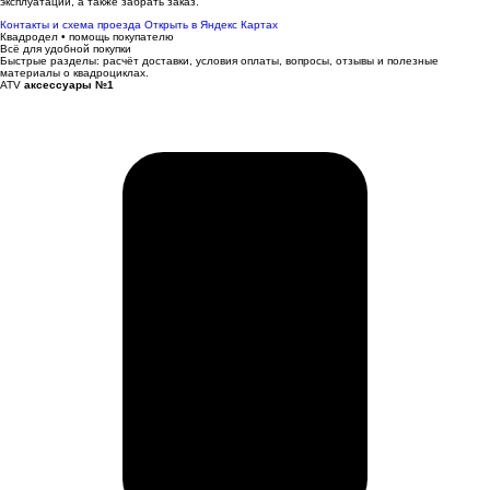
эксплуатации, а также забрать заказ.
Контакты и схема проезда
Открыть в Яндекс Картах
Квадродел • помощь покупателю
Всё для удобной покупки
Быстрые разделы: расчёт доставки, условия оплаты, вопросы, отзывы и полезные
материалы о квадроциклах.
ATV
аксессуары №1