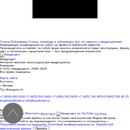
Статьи-Публикации
Статьи, переводы и публикации, всё что связано с квадроциклами
Информация, размещенная на сайте, не является публичной офертой.
Производитель оставляет за собой право вносить изменения в товар: конструкцию, форму,
цвет и технические характеристики — без предупреждения покупателя.
Квадродел
Интернет-магазин аксессуаров для квадроциклов
Компания
© ООО «Квадродел», 2008–2026
Все права защищены.
Карта сайта
Контакты
г. Москва,
ТЦ «Формула Х»
+7 (926) 400 0182
+7 (925) 542 0920
+7 (495) 542 0920
+7 (495) 740 0979
8 (800) 550 90 25
kvadrodel@mail.ru
info@kvadrodel.ru
Мы в сети
ВКонтакте
YouTube
Мы используем cookie-файлы, в том числе сервис веб-аналитики Яндекс.Метрика.
Оставаясь на сайте, вы подтверждаете, что ознакомились и соглашаетесь с
Пользовательским соглашением
,
Политикой конфиденциальности
,
Обработкой
персональных данных
.
Принять