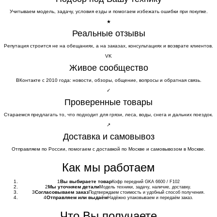
Учитываем модель, задачу, условия езды и помогаем избежать ошибки при покупке.
★
Реальные отзывы
Репутация строится не на обещаниях, а на заказах, консультациях и возврате клиентов.
VK
Живое сообщество
ВКонтакте с 2010 года: новости, обзоры, общение, вопросы и обратная связь.
✓
Проверенные товары
Стараемся предлагать то, что подходит для грязи, леса, воды, снега и дальних поездок.
↗
Доставка и самовывоз
Отправляем по России, помогаем с доставкой по Москве и самовывозом в Москве.
Как мы работаем
1
Вы выбираете товар
Кофр передний GKA 6600 / F102
2
Мы уточняем детали
Модель техники, задачу, наличие, доставку.
3
Согласовываем заказ
Подтверждаем стоимость и удобный способ получения.
4
Отправляем или выдаём
Надёжно упаковываем и передаём заказ.
Что Вы получаете