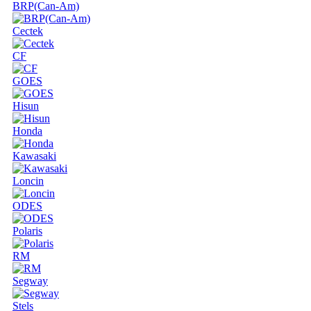
BRP(Can-Am)
Cectek
CF
GOES
Hisun
Honda
Kawasaki
Loncin
ODES
Polaris
RM
Segway
Stels