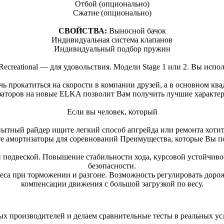
Отбой (опционально)
Сжатие (опционально)
СВОЙСТВА:
Выносной бачок
Индивидуальная система клапанов
Индивидуальный подбор пружин
ecreational — для удовольствия. Модели Stage 1 или 2. Вы испол
чь прокатиться на скорости в компании друзей, а в основном к
заторов на новые ELKA позволит Вам получить лучшие характер
Если вы человек, который
ытный райдер ищите легкий способ апгрейда или ремонта хотите
е амортизаторы для соревнований Преимущества, которые Вы 
 подвеской. Повышение стабильности хода, курсовой устойчивост
безопасности.
еса при торможении и разгоне. Возможность регулировать дорож
компенсации движения с большой загрузкой по весу.
 производителей и делаем сравнительные тесты в реальных усло