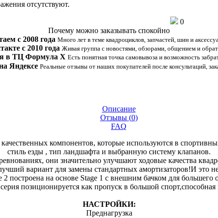
ажения отсутствуют.
0
Почему можно заказывать спокойно
таем с 2008 года
Много лет в теме квадроциклов, запчастей, шин и аксессу
такте с 2010 года
Живая группа с новостями, обзорами, общением и обрат
я в ТЦ Формула Х
Есть понятная точка самовывоза и возможность забрат
на Яндексе
Реальные отзывы от наших покупателей после консультаций, зак
Описание
Отзывы (
0
)
FAQ
мых качественных компонентов, которые используются в спортивн
стиль езды , тип ландшафта и выбранную систему клапанов.
оревнованиях, они значительно улучшают ходовые качества квад
лучший вариант для замены стандартных амортизаторов!И это не
 2 построена на основе Stage 1 с внешним бачком для большего 
 серия позиционируется как пропуск в большой спорт,способная
НАСТРОЙКИ:
Преднагрузка