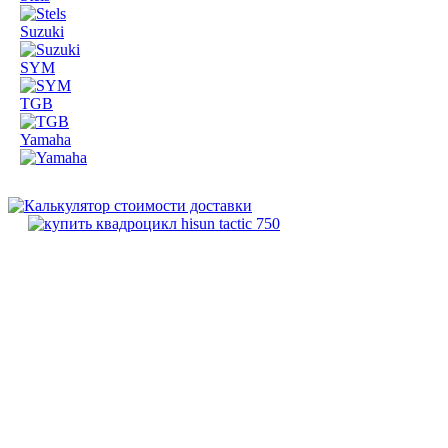
Suzuki
SYM
TGB
Yamaha