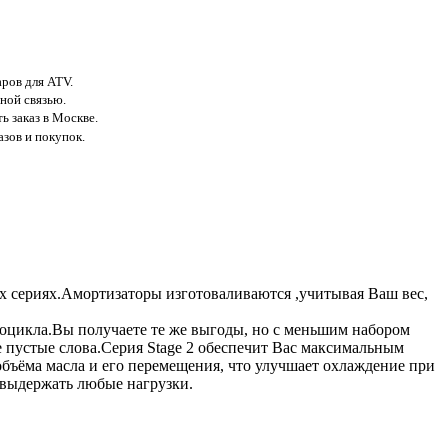
аров для ATV.
ной связью.
ь заказ в Москве.
азов и покупок.
ых сериях.Амортизаторы изготоваливаются ,учитывая Ваш вес,
роцикла.Вы получаете те же выгоды, но с меньшим набором
 пустые слова.Серия Stage 2 обеспечит Вас максимальным
объёма масла и его перемещения, что улучшает охлаждение при
 выдержать любые нагрузки.