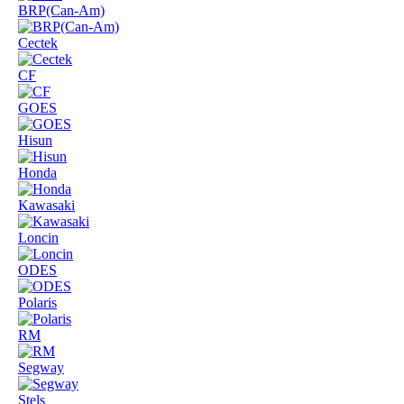
BRP(Can-Am)
Cectek
CF
GOES
Hisun
Honda
Kawasaki
Loncin
ODES
Polaris
RM
Segway
Stels