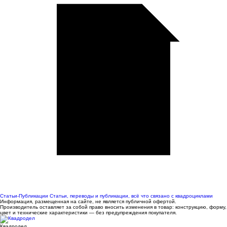
Статьи-Публикации
Статьи, переводы и публикации, всё что связано с квадроциклами
Информация, размещенная на сайте, не является публичной офертой.
Производитель оставляет за собой право вносить изменения в товар: конструкцию, форму,
цвет и технические характеристики — без предупреждения покупателя.
Квадродел