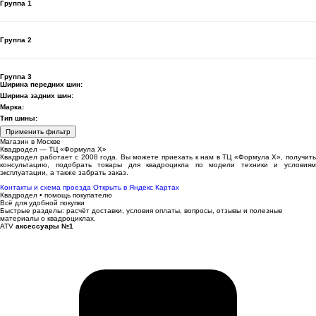
Группа 1
Группа 2
Группа 3
Ширина передних шин:
Ширина задних шин:
Марка:
Тип шины:
Применить фильтр
Магазин в Москве
Квадродел — ТЦ «Формула Х»
Квадродел работает с 2008 года. Вы можете приехать к нам в ТЦ «Формула Х», получить
консультацию, подобрать товары для квадроцикла по модели техники и условиям
эксплуатации, а также забрать заказ.
Контакты и схема проезда
Открыть в Яндекс Картах
Квадродел • помощь покупателю
Всё для удобной покупки
Быстрые разделы: расчёт доставки, условия оплаты, вопросы, отзывы и полезные
материалы о квадроциклах.
ATV
аксессуары №1