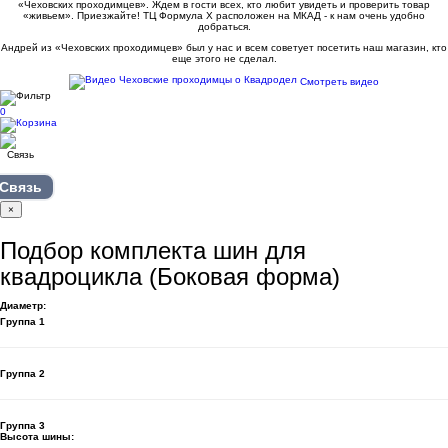
«Чеховских проходимцев». Ждем в гости всех, кто любит увидеть и проверить товар
«живьем». Приезжайте! ТЦ Формула Х расположен на МКАД - к нам очень удобно
добраться.
Андрей из «Чеховских проходимцев» был у нас и всем советует посетить наш магазин, кто
еще этого не сделал.
Смотреть видео
0
Связь
×
Подбор комплекта шин для
квадроцикла (Боковая форма)
Диаметр:
Группа 1
Группа 2
Группа 3
Высота шины: