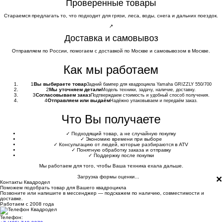
Проверенные товары
Стараемся предлагать то, что подходит для грязи, леса, воды, снега и дальних поездок.
↗
Доставка и самовывоз
Отправляем по России, помогаем с доставкой по Москве и самовывозом в Москве.
Как мы работаем
1
Вы выбираете товар
Задний бампер для квадроцикла Yamaha GRIZZLY 550/700
2
Мы уточняем детали
Модель техники, задачу, наличие, доставку.
3
Согласовываем заказ
Подтверждаем стоимость и удобный способ получения.
4
Отправляем или выдаём
Надёжно упаковываем и передаём заказ.
Что Вы получаете
✓
Подходящий товар, а не случайную покупку
✓
Экономию времени при выборе
✓
Консультацию от людей, которые разбираются в ATV
✓
Понятную обработку заказа и отправку
✓
Поддержку после покупки
Мы работаем для того, чтобы Ваша техника ехала дальше.
×
Загрузка формы оценки...
Контакты Квадродел
Поможем подобрать товар для Вашего квадроцикла
Позвоните или напишите в мессенджер — подскажем по наличию, совместимости и
доставке.
Работаем с 2008 года
Телефон: