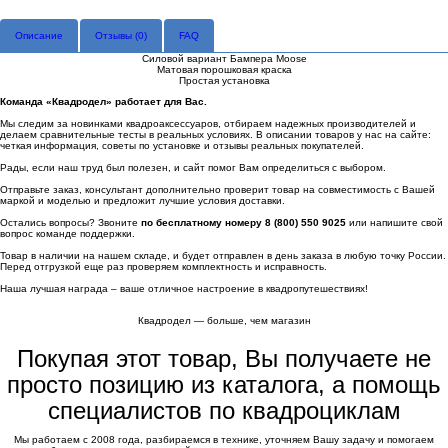
Описание
Отзывы (
0
)
FAQ
Силовой вариант Бампера Moose
Матовая порошковая краска
Простая установка
Команда «Квадродел» работает для Вас.
Мы следим за новинками квадроаксессуаров, отбираем надежных производителей и
делаем сравнительные тесты в реальных условиях. В описании товаров у нас на сайте:
четкая информация, советы по установке и отзывы реальных покупателей.
Рады, если наш труд был полезен, и сайт помог Вам определиться с выбором.
Отправьте заказ, консультант дополнительно проверит товар на совместимость с Вашей
маркой и моделью и предложит лучшие условия доставки.
Остались вопросы? Звоните
по бесплатному номеру 8 (800) 550 9025
или напишите свой
вопрос команде поддержки.
Товар в наличии на нашем складе, и будет отправлен в день заказа в любую точку России.
Перед отгрузкой еще раз проверяем комплектность и исправность.
Наша лучшая награда – ваше отличное настроение в квадропутешествиях!
Квадродел — больше, чем магазин
Покупая этот товар, Вы получаете не
просто позицию из каталога, а помощь
специалистов по квадроциклам
Мы работаем с 2008 года, разбираемся в технике, уточняем Вашу задачу и помогаем