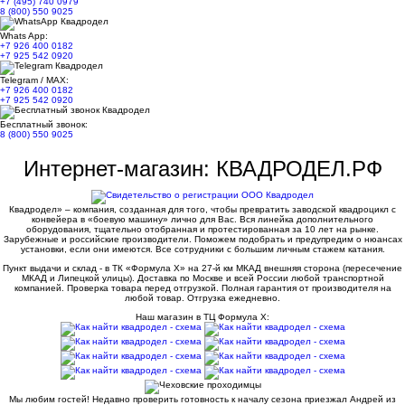
+7 (495) 740 0979
8 (800) 550 9025
Whats App:
+7 926 400 0182
+7 925 542 0920
Telegram / MAX:
+7 926 400 0182
+7 925 542 0920
Бесплатный звонок:
8 (800) 550 9025
Интернет-магазин: КВАДРОДЕЛ.РФ
Квадродел» – компания, созданная для того, чтобы превратить заводской квадроцикл с
конвейера в «боевую машину» лично для Вас. Вся линейка дополнительного
оборудования, тщательно отобранная и протестированная за 10 лет на рынке.
Зарубежные и российские производители. Поможем подобрать и предупредим о нюансах
установки, если они имеются. Все сотрудники с большим личным стажем катания.
Пункт выдачи и склад - в ТК «Формула X» на 27-й км МКАД внешняя сторона (пересечение
МКАД и Липецкой улицы). Доставка по Москве и всей России любой транспортной
компанией. Проверка товара перед отгрузкой. Полная гарантия от производителя на
любой товар. Отгрузка ежедневно.
Наш магазин в ТЦ Формула Х:
Мы любим гостей! Недавно проверить готовность к началу сезона приезжал Андрей из