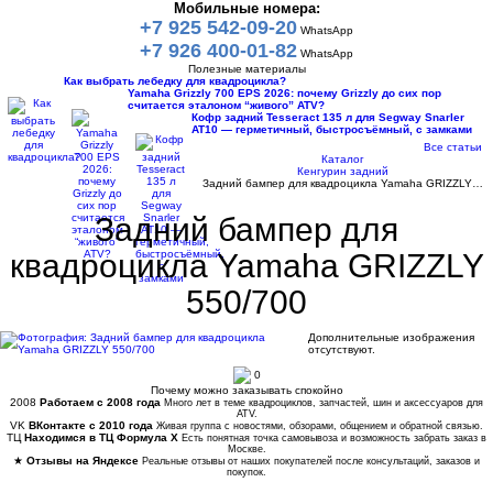
Мобильные номера:
+7 925 542-09-20
WhatsApp
+7 926 400-01-82
WhatsApp
Полезные материалы
Как выбрать лебедку для квадроцикла?
Yamaha Grizzly 700 EPS 2026: почему Grizzly до сих пор
считается эталоном “живого” ATV?
Кофр задний Tesseract 135 л для Segway Snarler
AT10 — герметичный, быстросъёмный, с замками
Все статьи
Каталог
Кенгурин задний
Задний бампер для квадроцикла Yamaha GRIZZLY…
Задний бампер для
квадроцикла Yamaha GRIZZLY
550/700
Дополнительные изображения
отсутствуют.
0
Почему можно заказывать спокойно
2008
Работаем с 2008 года
Много лет в теме квадроциклов, запчастей, шин и аксессуаров для
ATV.
VK
ВКонтакте с 2010 года
Живая группа с новостями, обзорами, общением и обратной связью.
ТЦ
Находимся в ТЦ Формула Х
Есть понятная точка самовывоза и возможность забрать заказ в
Москве.
★
Отзывы на Яндексе
Реальные отзывы от наших покупателей после консультаций, заказов и
покупок.