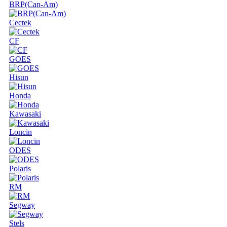
BRP(Can-Am)
Cectek
CF
GOES
Hisun
Honda
Kawasaki
Loncin
ODES
Polaris
RM
Segway
Stels