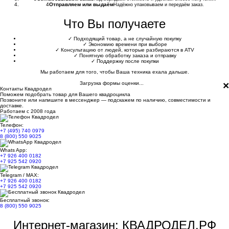
4
Отправляем или выдаём
Надёжно упаковываем и передаём заказ.
Что Вы получаете
✓
Подходящий товар, а не случайную покупку
✓
Экономию времени при выборе
✓
Консультацию от людей, которые разбираются в ATV
✓
Понятную обработку заказа и отправку
✓
Поддержку после покупки
Мы работаем для того, чтобы Ваша техника ехала дальше.
×
Загрузка формы оценки...
Контакты Квадродел
Поможем подобрать товар для Вашего квадроцикла
Позвоните или напишите в мессенджер — подскажем по наличию, совместимости и
доставке.
Работаем с 2008 года
Телефон:
+7 (495) 740 0979
8 (800) 550 9025
Whats App:
+7 926 400 0182
+7 925 542 0920
Telegram / MAX:
+7 926 400 0182
+7 925 542 0920
Бесплатный звонок:
8 (800) 550 9025
Интернет-магазин: КВАДРОДЕЛ.РФ