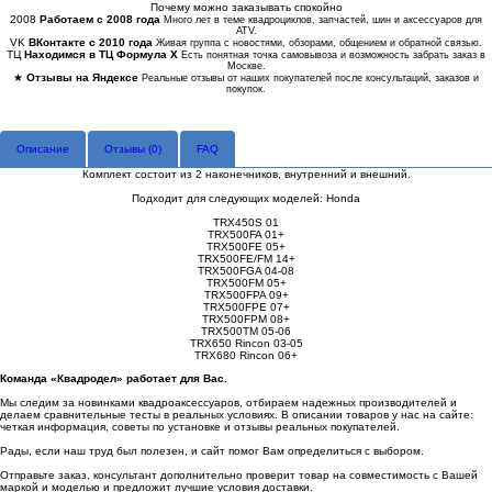
Почему можно заказывать спокойно
2008
Работаем с 2008 года
Много лет в теме квадроциклов, запчастей, шин и аксессуаров для
ATV.
VK
ВКонтакте с 2010 года
Живая группа с новостями, обзорами, общением и обратной связью.
ТЦ
Находимся в ТЦ Формула Х
Есть понятная точка самовывоза и возможность забрать заказ в
Москве.
★
Отзывы на Яндексе
Реальные отзывы от наших покупателей после консультаций, заказов и
покупок.
Описание
Отзывы (
0
)
FAQ
Комплект состоит из 2 наконечников, внутренний и внешний.
Подходит для следующих моделей: Honda
TRX450S 01
TRX500FA 01+
TRX500FE 05+
TRX500FE/FM 14+
TRX500FGA 04-08
TRX500FM 05+
TRX500FPA 09+
TRX500FPE 07+
TRX500FPM 08+
TRX500TM 05-06
TRX650 Rincon 03-05
TRX680 Rincon 06+
Команда «Квадродел» работает для Вас.
Мы следим за новинками квадроаксессуаров, отбираем надежных производителей и
делаем сравнительные тесты в реальных условиях. В описании товаров у нас на сайте:
четкая информация, советы по установке и отзывы реальных покупателей.
Рады, если наш труд был полезен, и сайт помог Вам определиться с выбором.
Отправьте заказ, консультант дополнительно проверит товар на совместимость с Вашей
маркой и моделью и предложит лучшие условия доставки.