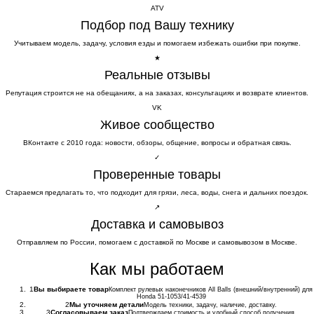
ATV
Подбор под Вашу технику
Учитываем модель, задачу, условия езды и помогаем избежать ошибки при покупке.
★
Реальные отзывы
Репутация строится не на обещаниях, а на заказах, консультациях и возврате клиентов.
VK
Живое сообщество
ВКонтакте с 2010 года: новости, обзоры, общение, вопросы и обратная связь.
✓
Проверенные товары
Стараемся предлагать то, что подходит для грязи, леса, воды, снега и дальних поездок.
↗
Доставка и самовывоз
Отправляем по России, помогаем с доставкой по Москве и самовывозом в Москве.
Как мы работаем
1
Вы выбираете товар
Комплект рулевых наконечников All Balls (внешний/внутренний) для
Honda 51-1053/41-4539
2
Мы уточняем детали
Модель техники, задачу, наличие, доставку.
3
Согласовываем заказ
Подтверждаем стоимость и удобный способ получения.