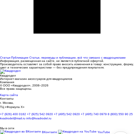
Статьи-Публикации
Статьи, переводы и публикации, всё что связано с квадроциклами
Информация, размещенная на сайте, не является публичной офертой.
Производитель оставляет за собой право вносить изменения в товар: конструкцию, форму,
цвет и технические характеристики — без предупреждения покупателя.
Квадродел
Интернет-магазин аксессуаров для квадроциклов
Компания
© ООО «Квадродел», 2008–2026
Все права защищены.
Карта сайта
Контакты
г. Москва,
ТЦ «Формула Х»
+7 (926) 400 0182
+7 (925) 542 0920
+7 (495) 542 0920
+7 (495) 740 0979
8 (800) 550 90 25
kvadrodel@mail.ru
info@kvadrodel.ru
Мы в сети
ВКонтакте
YouTube