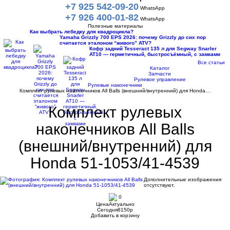
+7 925 542-09-20
WhatsApp
+7 926 400-01-82
WhatsApp
Полезные материалы
Как выбрать лебедку для квадроцикла?
Yamaha Grizzly 700 EPS 2026: почему Grizzly до сих пор
считается эталоном “живого” ATV?
Кофр задний Tesseract 135 л для Segway Snarler
AT10 — герметичный, быстросъёмный, с замками
Все статьи
Каталог
Запчасти
Рулевое управление
Рулевые наконечники
Комплект рулевых наконечников All Balls (внешний/внутренний) для Honda…
Комплект рулевых
наконечников All Balls
(внешний/внутренний) для
Honda 51-1053/41-4539
Дополнительные изображения
отсутствуют.
0
Цена
Актуально
Сегодня
8150
p
Добавить в корзину
Купить в 1 клик