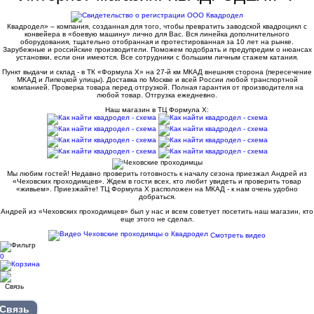
Квадродел» – компания, созданная для того, чтобы превратить заводской квадроцикл с
конвейера в «боевую машину» лично для Вас. Вся линейка дополнительного
оборудования, тщательно отобранная и протестированная за 10 лет на рынке.
Зарубежные и российские производители. Поможем подобрать и предупредим о нюансах
установки, если они имеются. Все сотрудники с большим личным стажем катания.
Пункт выдачи и склад - в ТК «Формула X» на 27-й км МКАД внешняя сторона (пересечение
МКАД и Липецкой улицы). Доставка по Москве и всей России любой транспортной
компанией. Проверка товара перед отгрузкой. Полная гарантия от производителя на
любой товар. Отгрузка ежедневно.
Наш магазин в ТЦ Формула Х:
Мы любим гостей! Недавно проверить готовность к началу сезона приезжал Андрей из
«Чеховских проходимцев». Ждем в гости всех, кто любит увидеть и проверить товар
«живьем». Приезжайте! ТЦ Формула Х расположен на МКАД - к нам очень удобно
добраться.
Андрей из «Чеховских проходимцев» был у нас и всем советует посетить наш магазин, кто
еще этого не сделал.
Смотреть видео
0
Связь