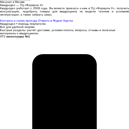
Магазин в Москве
Квадродел — ТЦ «Формула Х»
Квадродел работает с 2008 года. Вы можете приехать к нам в ТЦ «Формула Х», получить
консультацию, подобрать товары для квадроцикла по модели техники и условиям
эксплуатации, а также забрать заказ.
Контакты и схема проезда
Открыть в Яндекс Картах
Квадродел • помощь покупателю
Всё для удобной покупки
Быстрые разделы: расчёт доставки, условия оплаты, вопросы, отзывы и полезные
материалы о квадроциклах.
ATV
аксессуары №1