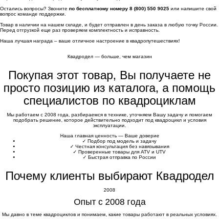
Остались вопросы? Звоните
по бесплатному номеру 8 (800) 550 9025
или напишите свой
вопрос команде поддержки.
Товар в наличии на нашем складе, и будет отправлен в день заказа в любую точку России.
Перед отгрузкой еще раз проверяем комплектность и исправность.
Наша лучшая награда – ваше отличное настроение в квадропутешествиях!
Квадродел — больше, чем магазин
Покупая этот товар, Вы получаете не
просто позицию из каталога, а помощь
специалистов по квадроциклам
Мы работаем с 2008 года, разбираемся в технике, уточняем Вашу задачу и помогаем
подобрать решение, которое действительно подходит под квадроцикл и условия
эксплуатации.
Наша главная ценность — Ваше доверие
✓
Подбор под модель и задачу
✓
Честная консультация без навязывания
✓
Проверенные товары для ATV и UTV
✓
Быстрая отправка по России
Почему клиенты выбирают Квадродел
2008
Опыт с 2008 года
Мы давно в теме квадроциклов и понимаем, какие товары работают в реальных условиях.