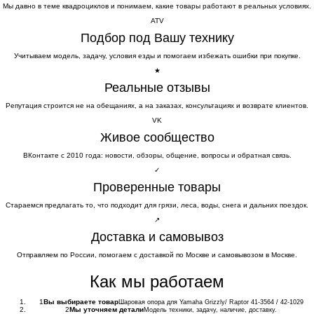
Мы давно в теме квадроциклов и понимаем, какие товары работают в реальных условиях.
ATV
Подбор под Вашу технику
Учитываем модель, задачу, условия езды и помогаем избежать ошибки при покупке.
★
Реальные отзывы
Репутация строится не на обещаниях, а на заказах, консультациях и возврате клиентов.
VK
Живое сообщество
ВКонтакте с 2010 года: новости, обзоры, общение, вопросы и обратная связь.
✓
Проверенные товары
Стараемся предлагать то, что подходит для грязи, леса, воды, снега и дальних поездок.
↗
Доставка и самовывоз
Отправляем по России, помогаем с доставкой по Москве и самовывозом в Москве.
Как мы работаем
1
Вы выбираете товар
Шаровая опора для Yamaha Grizzly/ Raptor 41-3564 / 42-1029
2
Мы уточняем детали
Модель техники, задачу, наличие, доставку.