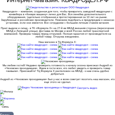
Квадродел» – компания, созданная для того, чтобы превратить заводской квадроцикл с
конвейера в «боевую машину» лично для Вас. Вся линейка дополнительного
оборудования, тщательно отобранная и протестированная за 10 лет на рынке.
Зарубежные и российские производители. Поможем подобрать и предупредим о нюансах
установки, если они имеются. Все сотрудники с большим личным стажем катания.
Пункт выдачи и склад - в ТК «Формула X» на 27-й км МКАД внешняя сторона (пересечение
МКАД и Липецкой улицы). Доставка по Москве и всей России любой транспортной
компанией. Проверка товара перед отгрузкой. Полная гарантия от производителя на
любой товар. Отгрузка ежедневно.
Наш магазин в ТЦ Формула Х:
Мы любим гостей! Недавно проверить готовность к началу сезона приезжал Андрей из
«Чеховских проходимцев». Ждем в гости всех, кто любит увидеть и проверить товар
«живьем». Приезжайте! ТЦ Формула Х расположен на МКАД - к нам очень удобно
добраться.
Андрей из «Чеховских проходимцев» был у нас и всем советует посетить наш магазин, кто
еще этого не сделал.
Смотреть видео
0