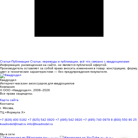
Статьи-Публикации
Статьи, переводы и публикации, всё что связано с квадроциклами
Информация, размещенная на сайте, не является публичной офертой.
Производитель оставляет за собой право вносить изменения в товар: конструкцию, форму,
цвет и технические характеристики — без предупреждения покупателя.
Квадродел
Интернет-магазин аксессуаров для квадроциклов
Компания
© ООО «Квадродел», 2008–2026
Все права защищены.
Карта сайта
Контакты
г. Москва,
ТЦ «Формула Х»
+7 (926) 400 0182
+7 (925) 542 0920
+7 (495) 542 0920
+7 (495) 740 0979
8 (800) 550 90 25
kvadrodel@mail.ru
info@kvadrodel.ru
Мы в сети