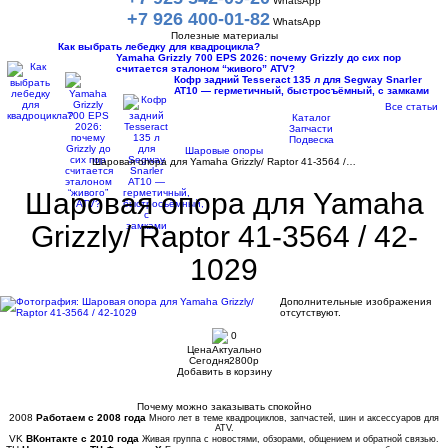
WhatsApp
+7 926 400-01-82
WhatsApp
Полезные материалы
Как выбрать лебедку для квадроцикла?
Yamaha Grizzly 700 EPS 2026: почему Grizzly до сих пор
считается эталоном “живого” ATV?
Кофр задний Tesseract 135 л для Segway Snarler
AT10 — герметичный, быстросъёмный, с замками
Все статьи
Каталог
Запчасти
Подвеска
Шаровые опоры
Шаровая опора для Yamaha Grizzly/ Raptor 41-3564 /…
Шаровая опора для Yamaha
Grizzly/ Raptor 41-3564 / 42-
1029
Дополнительные изображения
отсутствуют.
0
Цена
Актуально
Сегодня
2800
p
Добавить в корзину
Купить в 1 клик
Почему можно заказывать спокойно
2008
Работаем с 2008 года
Много лет в теме квадроциклов, запчастей, шин и аксессуаров для
ATV.
VK
ВКонтакте с 2010 года
Живая группа с новостями, обзорами, общением и обратной связью.