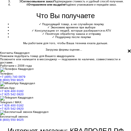
3
Согласовываем заказ
Подтверждаем стоимость и удобный способ получения.
4
Отправляем или выдаём
Надёжно упаковываем и передаём заказ.
Что Вы получаете
✓
Подходящий товар, а не случайную покупку
✓
Экономию времени при выборе
✓
Консультацию от людей, которые разбираются в ATV
✓
Понятную обработку заказа и отправку
✓
Поддержку после покупки
Мы работаем для того, чтобы Ваша техника ехала дальше.
×
Загрузка формы оценки...
Контакты Квадродел
Поможем подобрать товар для Вашего квадроцикла
Позвоните или напишите в мессенджер — подскажем по наличию, совместимости и
доставке.
Работаем с 2008 года
Телефон:
+7 (495) 740 0979
8 (800) 550 9025
Whats App:
+7 926 400 0182
+7 925 542 0920
Telegram / MAX:
+7 926 400 0182
+7 925 542 0920
Бесплатный звонок:
8 (800) 550 9025
Интернет-магазин: КВАДРОДЕЛ.РФ