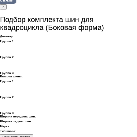
Связь
×
Подбор комплекта шин для
квадроцикла (Боковая форма)
Диаметр:
Группа 1
Группа 2
Группа 3
Высота шины:
Группа 1
Группа 2
Группа 3
Ширина передних шин:
Ширина задних шин:
Марка:
Тип шины:
Применить фильтр