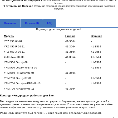
ТЦ
Находимся в ТЦ Формула Х
Есть понятная точка самовывоза и возможность забрать заказ в
Москве.
★
Отзывы на Яндексе
Реальные отзывы от наших покупателей после консультаций, заказов и
покупок.
Описание
Отзывы (
0
)
FAQ
Подходит для следующих моделей:
Модель
Нижняя
Верхняя
YFZ 450 04-09
41-3564
-
YFZ 450 R 09-11
41-3564
41-3564
YFZ 450 X 09-11
41-3564
41-3564
450 Rhino 06-08
41-3564
41-3564
YFM 550 Grizzly 09
-
41-3564
YFM 550 Grizzly W/EPS 09
-
41-3564
YFM 660 R Raptor 01-05
41-3564
-
YFM 700 Grizzly 07-09
-
41-3564
YFM 700 Grizzly w/EPS 08-10
-
41-3564
YFM 700 R Raptor 06-11
41-3564
-
Команда «Квадродел» работает для Вас.
Мы следим за новинками квадроаксессуаров, отбираем надежных производителей и
делаем сравнительные тесты в реальных условиях. В описании товаров у нас на сайте:
четкая информация, советы по установке и отзывы реальных покупателей.
Рады, если наш труд был полезен, и сайт помог Вам определиться с выбором.