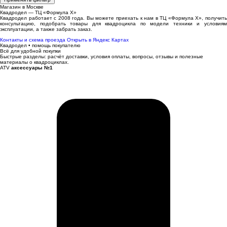
Магазин в Москве
Квадродел — ТЦ «Формула Х»
Квадродел работает с 2008 года. Вы можете приехать к нам в ТЦ «Формула Х», получить
консультацию, подобрать товары для квадроцикла по модели техники и условиям
эксплуатации, а также забрать заказ.
Контакты и схема проезда
Открыть в Яндекс Картах
Квадродел • помощь покупателю
Всё для удобной покупки
Быстрые разделы: расчёт доставки, условия оплаты, вопросы, отзывы и полезные
материалы о квадроциклах.
ATV
аксессуары №1