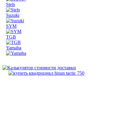
Stels
Suzuki
SYM
TGB
Yamaha