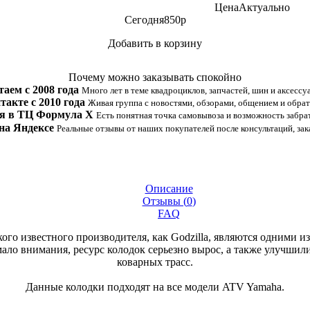
Цена
Актуально
Сегодня
850
p
Добавить в корзину
Купить в 1 клик
Почему можно заказывать спокойно
таем с 2008 года
Много лет в теме квадроциклов, запчастей, шин и аксессу
такте с 2010 года
Живая группа с новостями, обзорами, общением и обрат
я в ТЦ Формула Х
Есть понятная точка самовывоза и возможность забрат
на Яндексе
Реальные отзывы от наших покупателей после консультаций, зак
Описание
Отзывы (
0
)
FAQ
ого известного производителя, как Godzilla, являются одними 
ало внимания, ресурс колодок серьезно вырос, а также улучшил
коварных трасс.
Данные колодки подходят на все модели ATV Yamaha.