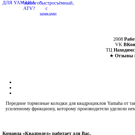
2008
Рабо
VK
ВКон
ТЦ
Находимс
★
Отзывы 
Передние тормозные колодки для квадроциклов Yamaha от так
усиленному фрикциону, которому производители уделили нем
Команда «Квадродел» работает для Вас.