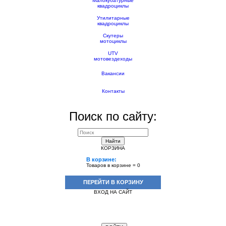
Малокубатурные
квадроциклы
Утилитарные
квадроциклы
Скутеры
мотоциклы
UTV
мотовездеходы
Вакансии
Контакты
Поиск по сайту:
Найти
КОРЗИНА
В корзине:
Товаров в корзине =
0
ПЕРЕЙТИ В КОРЗИНУ
ВХОД НА САЙТ