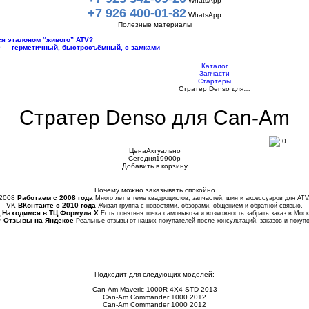
WhatsApp
+7 926 400-01-82
WhatsApp
Полезные материалы
тся эталоном “живого” ATV?
10 — герметичный, быстросъёмный, с замками
Каталог
Запчасти
Стартеры
Стратер Denso для…
Стратер Denso для Can-Am
0
Цена
Актуально
Сегодня
19900
p
Добавить в корзину
Купить в 1 клик
Почему можно заказывать спокойно
2008
Работаем с 2008 года
Много лет в теме квадроциклов, запчастей, шин и аксессуаров для ATV
VK
ВКонтакте с 2010 года
Живая группа с новостями, обзорами, общением и обратной связью.
Находимся в ТЦ Формула Х
Есть понятная точка самовывоза и возможность забрать заказ в Моск
★
Отзывы на Яндексе
Реальные отзывы от наших покупателей после консультаций, заказов и покупо
Подходит для следующих моделей:
Can-Am Maveric 1000R 4X4 STD 2013
Can-Am Commander 1000 2012
Can-Am Commander 1000 2012