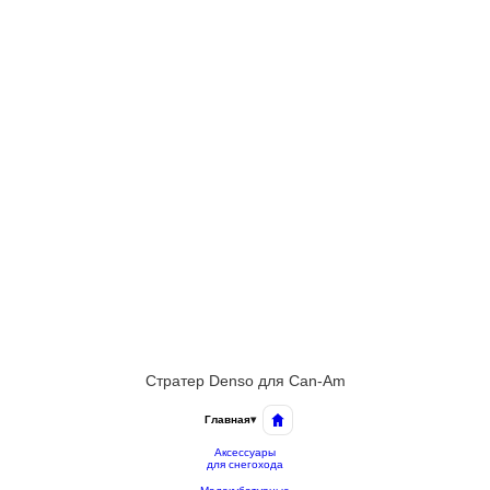
Стратер Denso для Can-Am
Главная
▾
Аксессуары
для снегохода