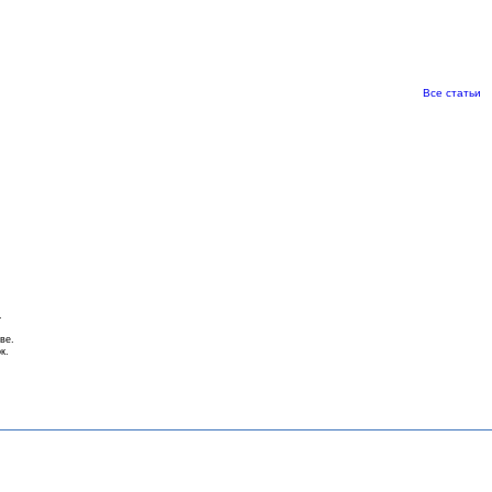
Все статьи
.
ве.
к.