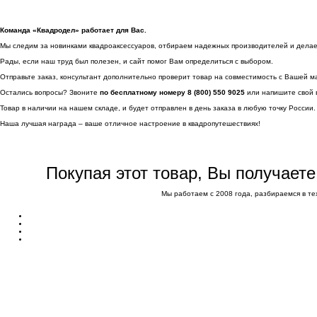
Команда «Квадродел» работает для Вас.
Мы следим за новинками квадроаксессуаров, отбираем надежных производителей и делаем 
Рады, если наш труд был полезен, и сайт помог Вам определиться с выбором.
Отправьте заказ, консультант дополнительно проверит товар на совместимость с Вашей м
Остались вопросы? Звоните
по бесплатному номеру 8 (800) 550 9025
или напишите свой 
Товар в наличии на нашем складе, и будет отправлен в день заказа в любую точку России.
Наша лучшая награда – ваше отличное настроение в квадропутешествиях!
Покупая этот товар, Вы получает
Мы работаем с 2008 года, разбираемся в те