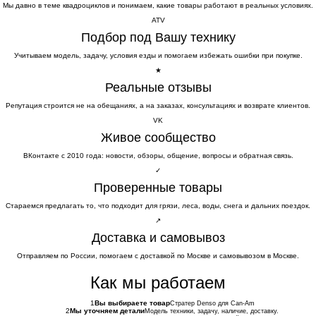
Мы давно в теме квадроциклов и понимаем, какие товары работают в реальных условиях.
ATV
Подбор под Вашу технику
Учитываем модель, задачу, условия езды и помогаем избежать ошибки при покупке.
★
Реальные отзывы
Репутация строится не на обещаниях, а на заказах, консультациях и возврате клиентов.
VK
Живое сообщество
ВКонтакте с 2010 года: новости, обзоры, общение, вопросы и обратная связь.
✓
Проверенные товары
Стараемся предлагать то, что подходит для грязи, леса, воды, снега и дальних поездок.
↗
Доставка и самовывоз
Отправляем по России, помогаем с доставкой по Москве и самовывозом в Москве.
Как мы работаем
1
Вы выбираете товар
Стратер Denso для Can-Am
2
Мы уточняем детали
Модель техники, задачу, наличие, доставку.