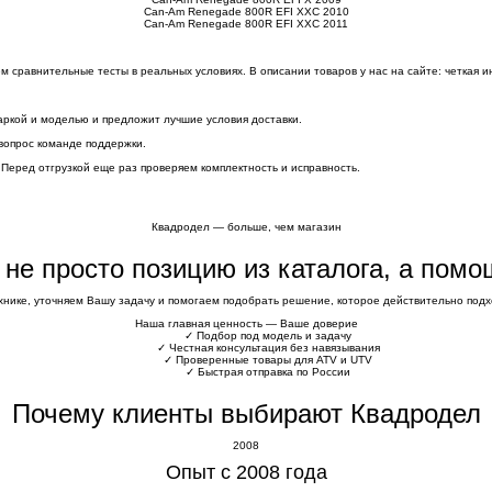
Can-Am Renegade 800R EFI XXC 2010
Can-Am Renegade 800R EFI XXC 2011
сравнительные тесты в реальных условиях. В описании товаров у нас на сайте: четкая и
аркой и моделью и предложит лучшие условия доставки.
вопрос команде поддержки.
 Перед отгрузкой еще раз проверяем комплектность и исправность.
Квадродел — больше, чем магазин
е не просто позицию из каталога, а пом
хнике, уточняем Вашу задачу и помогаем подобрать решение, которое действительно подхо
Наша главная ценность — Ваше доверие
✓
Подбор под модель и задачу
✓
Честная консультация без навязывания
✓
Проверенные товары для ATV и UTV
✓
Быстрая отправка по России
Почему клиенты выбирают Квадродел
2008
Опыт с 2008 года