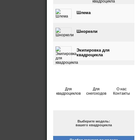
квадроцикла
Шлема
Шноркели
Экипировка для
квадроцикла
Для
Для
О нас
квадроциклов
снегоходов
Контакты
ПОДБОР ПО МОДЕЛИ
Выберите модель:
вашего квадроцикла