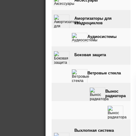
Аксессуары
Амортизаторы для
квадроциклов
Аудиосистемы
Боковая защита
Ветровые стекла
Вынос
радиатора
Вынос радиатора и
Выхлопная система
шноркель