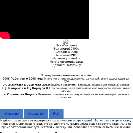
0
Цена
Спеццена
Без скидки
16400
p
Сегодня
11200
p
Экономия
5200
p
Наличие
уточняйте
Можно оформить заказ
Добавить в корзину
Купить в 1 клик
Почему можно заказывать спокойно
2008
Работаем с 2008 года
Много лет в теме квадроциклов, запчастей, шин и аксессуаров для
ATV.
VK
ВКонтакте с 2010 года
Живая группа с новостями, обзорами, общением и обратной связью.
ТЦ
Находимся в ТЦ Формула Х
Есть понятная точка самовывоза и возможность забрать заказ в
Москве.
★
Отзывы на Яндексе
Реальные отзывы от наших покупателей после консультаций, заказов и
покупок.
Описание
Отзывы (
0
)
FAQ
Надёжно защищает от перегрева и механических повреждений. Ветки, тина и грязь станут
недоступны для вашего радиатора. Двигатель квадроцикла будет работать стабильно во
время экстремальных путешествий и экспедиций, добавляя агрессивность вашей технике.