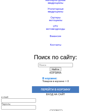
Малокубатурные
квадроциклы
Утилитарные
квадроциклы
Скутеры
мотоциклы
UTV
мотовездеходы
Вакансии
Контакты
Поиск по сайту:
Найти
КОРЗИНА
В корзине:
Товаров в корзине =
0
ПЕРЕЙТИ В КОРЗИНУ
ВХОД НА САЙТ
e-mail:
Пароль: