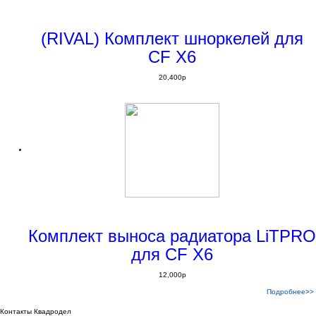
(RIVAL) Комплект шноркелей для
CF X6
20,400
p
Комплект выноса радиатора LiTPRO
для CF X6
12,000
p
Подробнее>>
Подробнее>>
Контакты Квадродел