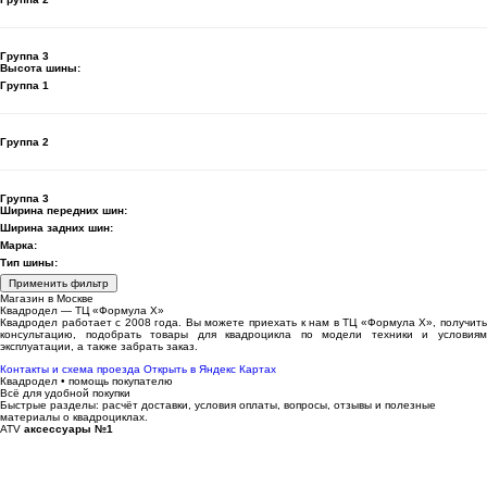
Группа 3
Высота шины:
Группа 1
Группа 2
Группа 3
Ширина передних шин:
Ширина задних шин:
Марка:
Тип шины:
Применить фильтр
Магазин в Москве
Квадродел — ТЦ «Формула Х»
Квадродел работает с 2008 года. Вы можете приехать к нам в ТЦ «Формула Х», получить
консультацию, подобрать товары для квадроцикла по модели техники и условиям
эксплуатации, а также забрать заказ.
Контакты и схема проезда
Открыть в Яндекс Картах
Квадродел • помощь покупателю
Всё для удобной покупки
Быстрые разделы: расчёт доставки, условия оплаты, вопросы, отзывы и полезные
материалы о квадроциклах.
ATV
аксессуары №1