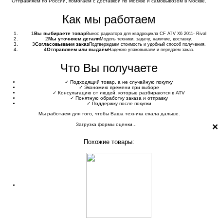
Отправляем по России, помогаем с доставкой по Москве и самовывозом в Москве.
Как мы работаем
1
Вы выбираете товар
Вынос радиатора для квадроцикла CF ATV X6 2011- Rival
2
Мы уточняем детали
Модель техники, задачу, наличие, доставку.
3
Согласовываем заказ
Подтверждаем стоимость и удобный способ получения.
4
Отправляем или выдаём
Надёжно упаковываем и передаём заказ.
Что Вы получаете
✓
Подходящий товар, а не случайную покупку
✓
Экономию времени при выборе
✓
Консультацию от людей, которые разбираются в ATV
✓
Понятную обработку заказа и отправку
✓
Поддержку после покупки
Мы работаем для того, чтобы Ваша техника ехала дальше.
×
Загрузка формы оценки...
Похожие товары: