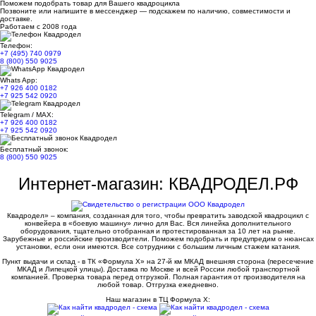
Поможем подобрать товар для Вашего квадроцикла
Позвоните или напишите в мессенджер — подскажем по наличию, совместимости и
доставке.
Работаем с 2008 года
Телефон:
+7 (495) 740 0979
8 (800) 550 9025
Whats App:
+7 926 400 0182
+7 925 542 0920
Telegram / MAX:
+7 926 400 0182
+7 925 542 0920
Бесплатный звонок:
8 (800) 550 9025
Интернет-магазин: КВАДРОДЕЛ.РФ
Квадродел» – компания, созданная для того, чтобы превратить заводской квадроцикл с
конвейера в «боевую машину» лично для Вас. Вся линейка дополнительного
оборудования, тщательно отобранная и протестированная за 10 лет на рынке.
Зарубежные и российские производители. Поможем подобрать и предупредим о нюансах
установки, если они имеются. Все сотрудники с большим личным стажем катания.
Пункт выдачи и склад - в ТК «Формула X» на 27-й км МКАД внешняя сторона (пересечение
МКАД и Липецкой улицы). Доставка по Москве и всей России любой транспортной
компанией. Проверка товара перед отгрузкой. Полная гарантия от производителя на
любой товар. Отгрузка ежедневно.
Наш магазин в ТЦ Формула Х: