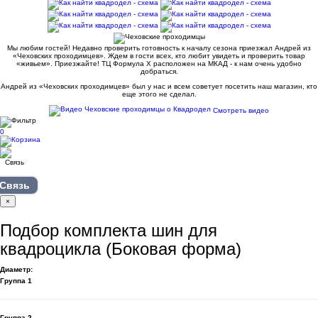
Мы любим гостей! Недавно проверить готовность к началу сезона приезжал Андрей из
«Чеховских проходимцев». Ждем в гости всех, кто любит увидеть и проверить товар
«живьем». Приезжайте! ТЦ Формула Х расположен на МКАД - к нам очень удобно
добраться.
Андрей из «Чеховских проходимцев» был у нас и всем советует посетить наш магазин, кто
еще этого не сделал.
Смотреть видео
0
Связь
×
Подбор комплекта шин для
квадроцикла (Боковая форма)
Диаметр:
Группа 1
Группа 2