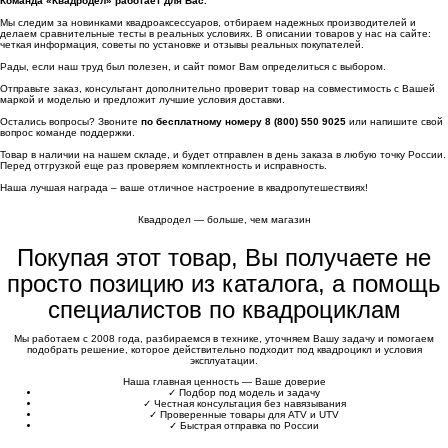
Команда «Квадродел» работает для Вас.
Мы следим за новинками квадроаксессуаров, отбираем надежных производителей и
делаем сравнительные тесты в реальных условиях. В описании товаров у нас на сайте:
четкая информация, советы по установке и отзывы реальных покупателей.
Рады, если наш труд был полезен, и сайт помог Вам определиться с выбором.
Отправьте заказ, консультант дополнительно проверит товар на совместимость с Вашей
маркой и моделью и предложит лучшие условия доставки.
Остались вопросы? Звоните
по бесплатному номеру 8 (800) 550 9025
или напишите свой
вопрос команде поддержки.
Товар в наличии на нашем складе, и будет отправлен в день заказа в любую точку России.
Перед отгрузкой еще раз проверяем комплектность и исправность.
Наша лучшая награда – ваше отличное настроение в квадропутешествиях!
Квадродел — больше, чем магазин
Покупая этот товар, Вы получаете не
просто позицию из каталога, а помощь
специалистов по квадроциклам
Мы работаем с 2008 года, разбираемся в технике, уточняем Вашу задачу и помогаем
подобрать решение, которое действительно подходит под квадроцикл и условия
эксплуатации.
Наша главная ценность — Ваше доверие
✓
Подбор под модель и задачу
✓
Честная консультация без навязывания
✓
Проверенные товары для ATV и UTV
✓
Быстрая отправка по России