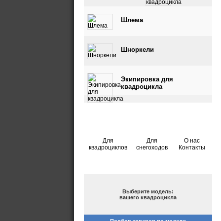
квадроцикла
Шлема
Шноркели
Экипировка для
квадроцикла
Для
Для
О нас
квадроциклов
снегоходов
Контакты
ПОДБОР ПО МОДЕЛИ
Выберите модель:
вашего квадроцикла