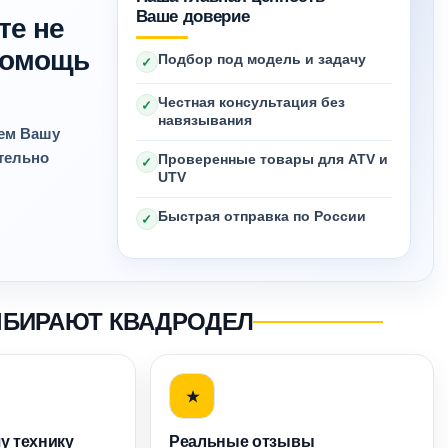
Ваше доверие
те не
 помощь
Подбор под модель и задачу
✓
Честная консультация без
✓
навязывания
яем Вашу
ительно
Проверенные товары для ATV и
✓
UTV
Быстрая отправка по России
✓
ЫБИРАЮТ КВАДРОДЕЛ
★
у технику
Реальные отзывы