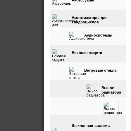
Аксессуары
Амортизаторы для
квадроциклов
Аудиосистемы
Боковая защита
Ветровые стекла
Вынос
радиатора
Вынос радиатора и
Выхлопная система
шноркель