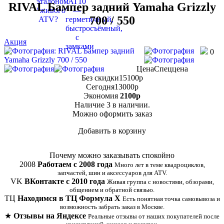
RIVAL Бампер задний Yamaha Grizzly
700 / 550
Акция
0
Цена
Спеццена
Без скидки
15100
p
Сегодня
13000
p
Экономия
2100
p
Наличие
3 в наличии.
Можно оформить заказ
Добавить в корзину
Купить в 1 клик
Почему можно заказывать спокойно
2008
Работаем с 2008 года
Много лет в теме квадроциклов,
запчастей, шин и аксессуаров для ATV.
VK
ВКонтакте с 2010 года
Живая группа с новостями, обзорами,
общением и обратной связью.
ТЦ
Находимся в ТЦ Формула Х
Есть понятная точка самовывоза и
возможность забрать заказ в Москве.
★
Отзывы на Яндексе
Реальные отзывы от наших покупателей после