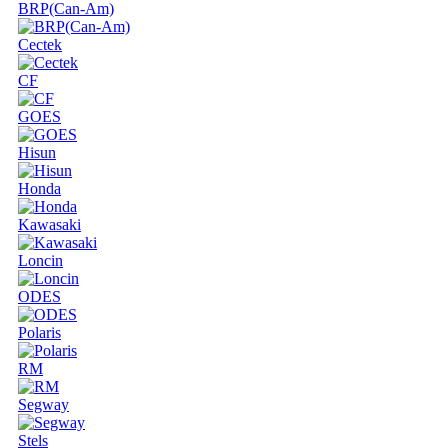
BRP(Can-Am)
Cectek
CF
GOES
Hisun
Honda
Kawasaki
Loncin
ODES
Polaris
RM
Segway
Stels