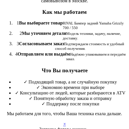
самовывозом в Москве.
Как мы работаем
1
Вы выбираете товар
RIVAL Бампер задний Yamaha Grizzly
700 / 550
2
Мы уточняем детали
Модель техники, задачу, наличие,
доставку.
3
Согласовываем заказ
Подтверждаем стоимость и удобный
способ получения.
4
Отправляем или выдаём
Надёжно упаковываем и передаём
заказ.
Что Вы получаете
✓
Подходящий товар, а не случайную покупку
✓
Экономию времени при выборе
✓
Консультацию от людей, которые разбираются в ATV
✓
Понятную обработку заказа и отправку
✓
Поддержку после покупки
Мы работаем для того, чтобы Ваша техника ехала дальше.
×