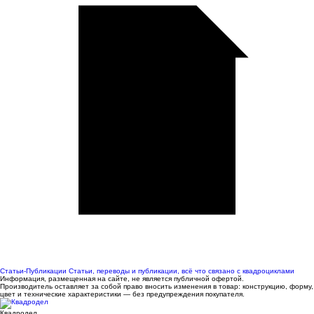
Статьи-Публикации
Статьи, переводы и публикации, всё что связано с квадроциклами
Информация, размещенная на сайте, не является публичной офертой.
Производитель оставляет за собой право вносить изменения в товар: конструкцию, форму,
цвет и технические характеристики — без предупреждения покупателя.
Квадродел