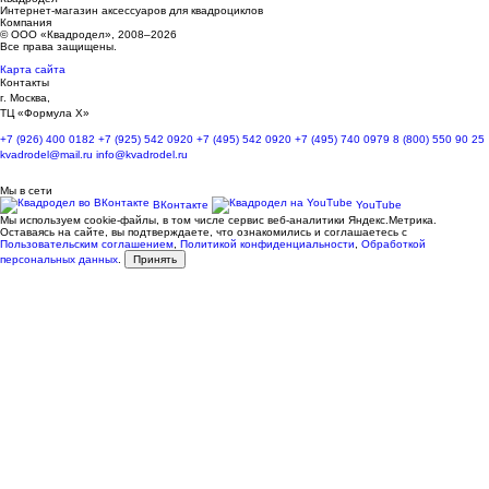
Интернет-магазин аксессуаров для квадроциклов
Компания
© ООО «Квадродел», 2008–2026
Все права защищены.
Карта сайта
Контакты
г. Москва,
ТЦ «Формула Х»
+7 (926) 400 0182
+7 (925) 542 0920
+7 (495) 542 0920
+7 (495) 740 0979
8 (800) 550 90 25
kvadrodel@mail.ru
info@kvadrodel.ru
Мы в сети
ВКонтакте
YouTube
Мы используем cookie-файлы, в том числе сервис веб-аналитики Яндекс.Метрика.
Оставаясь на сайте, вы подтверждаете, что ознакомились и соглашаетесь с
Пользовательским соглашением
,
Политикой конфиденциальности
,
Обработкой
персональных данных
.
Принять