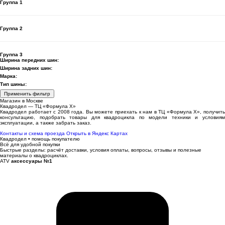
Группа 1
Группа 2
Группа 3
Ширина передних шин:
Ширина задних шин:
Марка:
Тип шины:
Применить фильтр
Магазин в Москве
Квадродел — ТЦ «Формула Х»
Квадродел работает с 2008 года. Вы можете приехать к нам в ТЦ «Формула Х», получить
консультацию, подобрать товары для квадроцикла по модели техники и условиям
эксплуатации, а также забрать заказ.
Контакты и схема проезда
Открыть в Яндекс Картах
Квадродел • помощь покупателю
Всё для удобной покупки
Быстрые разделы: расчёт доставки, условия оплаты, вопросы, отзывы и полезные
материалы о квадроциклах.
ATV
аксессуары №1