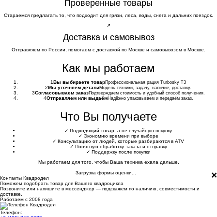
Проверенные товары
Стараемся предлагать то, что подходит для грязи, леса, воды, снега и дальних поездок.
↗
Доставка и самовывоз
Отправляем по России, помогаем с доставкой по Москве и самовывозом в Москве.
Как мы работаем
1
Вы выбираете товар
Профессиональная рация Turbosky T3
2
Мы уточняем детали
Модель техники, задачу, наличие, доставку.
3
Согласовываем заказ
Подтверждаем стоимость и удобный способ получения.
4
Отправляем или выдаём
Надёжно упаковываем и передаём заказ.
Что Вы получаете
✓
Подходящий товар, а не случайную покупку
✓
Экономию времени при выборе
✓
Консультацию от людей, которые разбираются в ATV
✓
Понятную обработку заказа и отправку
✓
Поддержку после покупки
Мы работаем для того, чтобы Ваша техника ехала дальше.
×
Загрузка формы оценки...
Контакты Квадродел
Поможем подобрать товар для Вашего квадроцикла
Позвоните или напишите в мессенджер — подскажем по наличию, совместимости и
доставке.
Работаем с 2008 года
Телефон: