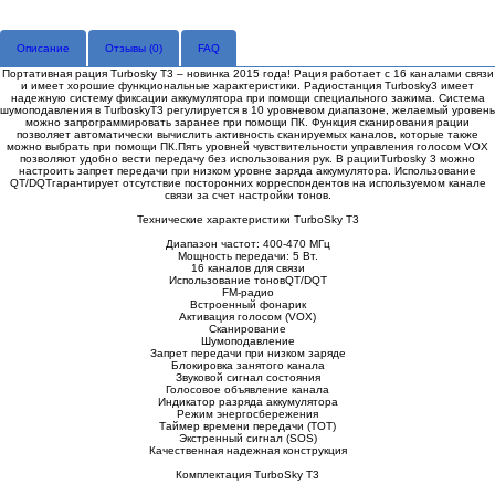
Описание
Отзывы (
0
)
FAQ
Портативная рация Turbosky T3 – новинка 2015 года! Рация работает с 16 каналами связи
и имеет хорошие функциональные характеристики. Радиостанция Turbosky3 имеет
надежную систему фиксации аккумулятора при помощи специального зажима. Система
шумоподавления в TurboskyT3 регулируется в 10 уровневом диапазоне, желаемый уровень
можно запрограммировать заранее при помощи ПК. Функция сканирования рации
позволяет автоматически вычислить активность сканируемых каналов, которые также
можно выбрать при помощи ПК.Пять уровней чувствительности управления голосом VOX
позволяют удобно вести передачу без использования рук. В рацииTurbosky 3 можно
настроить запрет передачи при низком уровне заряда аккумулятора. Использование
QT/DQTгарантирует отсутствие посторонних корреспондентов на используемом канале
связи за счет настройки тонов.
Технические характеристики TurboSky T3
Диапазон частот: 400-470 МГц
Мощность передачи: 5 Вт.
16 каналов для связи
Использование тоновQT/DQT
FM-радио
Встроенный фонарик
Активация голосом (VOX)
Сканирование
Шумоподавление
Запрет передачи при низком заряде
Блокировка занятого канала
Звуковой сигнал состояния
Голосовое объявление канала
Индикатор разряда аккумулятора
Режим энергосбережения
Таймер времени передачи (ТОТ)
Экстренный сигнал (SOS)
Качественная надежная конструкция
Комплектация TurboSky T3