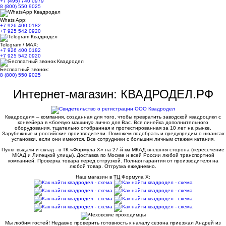
+7 (495) 740 0979
8 (800) 550 9025
Whats App:
+7 926 400 0182
+7 925 542 0920
Telegram / MAX:
+7 926 400 0182
+7 925 542 0920
Бесплатный звонок:
8 (800) 550 9025
Интернет-магазин: КВАДРОДЕЛ.РФ
Квадродел» – компания, созданная для того, чтобы превратить заводской квадроцикл с
конвейера в «боевую машину» лично для Вас. Вся линейка дополнительного
оборудования, тщательно отобранная и протестированная за 10 лет на рынке.
Зарубежные и российские производители. Поможем подобрать и предупредим о нюансах
установки, если они имеются. Все сотрудники с большим личным стажем катания.
Пункт выдачи и склад - в ТК «Формула X» на 27-й км МКАД внешняя сторона (пересечение
МКАД и Липецкой улицы). Доставка по Москве и всей России любой транспортной
компанией. Проверка товара перед отгрузкой. Полная гарантия от производителя на
любой товар. Отгрузка ежедневно.
Наш магазин в ТЦ Формула Х:
Мы любим гостей! Недавно проверить готовность к началу сезона приезжал Андрей из