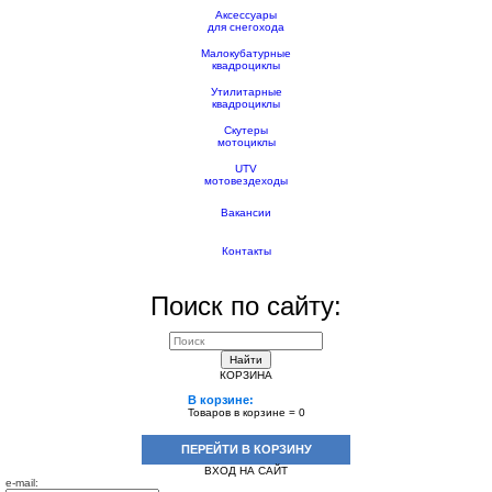
Аксессуары
для снегохода
Малокубатурные
квадроциклы
Утилитарные
квадроциклы
Скутеры
мотоциклы
UTV
мотовездеходы
Вакансии
Контакты
Поиск по сайту:
Найти
КОРЗИНА
В корзине:
Товаров в корзине =
0
ПЕРЕЙТИ В КОРЗИНУ
ВХОД НА САЙТ
e-mail: