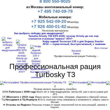
8 800 550-9025
из Москвы многоканальный номер:
+7 495 740-09-79
Мобильные номера:
+7 925 542-09-20
WhatsApp
+7 926 400-01-82
WhatsApp
Полезные материалы
Как выбрать лебедку для квадроцикла?
Yamaha Grizzly 700 EPS 2026: почему Grizzly до сих пор
считается эталоном “живого” ATV?
Кофр задний Tesseract 135 л для Segway Snarler
AT10 — герметичный, быстросъёмный, с замками
Все статьи
Каталог
Связь
Профессиональная рация Turbosky…
Профессиональная рация
Turbosky T3
0
Почему можно заказывать спокойно
2008
Работаем с 2008 года
Много лет в теме квадроциклов, запчастей, шин и аксессуаров для
ATV.
VK
ВКонтакте с 2010 года
Живая группа с новостями, обзорами, общением и обратной связью.
ТЦ
Находимся в ТЦ Формула Х
Есть понятная точка самовывоза и возможность забрать заказ в
Москве.
★
Отзывы на Яндексе
Реальные отзывы от наших покупателей после консультаций, заказов и
покупок.