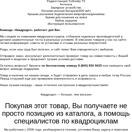
Радиостанция Turbosky T3
Антенна
Зарядное устройство
Литиево-ионная батарея1800 мАч
Крышка разъемов подключения микрофона/динамика
Зажим для ношения на поясе
Набор шурупов
Инструкция пользователя
Команда «Квадродел» работает для Вас.
Мы следим за новинками квадроаксессуаров, отбираем надежных производителей и
делаем сравнительные тесты в реальных условиях. В описании товаров у нас на сайте:
четкая информация, советы по установке и отзывы реальных покупателей.
Рады, если наш труд был полезен, и сайт помог Вам определиться с выбором.
Отправьте заказ, консультант дополнительно проверит товар на совместимость с Вашей
маркой и моделью и предложит лучшие условия доставки.
Остались вопросы? Звоните
по бесплатному номеру 8 (800) 550 9025
или напишите свой
вопрос команде поддержки.
Товар в наличии на нашем складе, и будет отправлен в день заказа в любую точку России.
Перед отгрузкой еще раз проверяем комплектность и исправность.
Наша лучшая награда – ваше отличное настроение в квадропутешествиях!
Квадродел — больше, чем магазин
Покупая этот товар, Вы получаете не
просто позицию из каталога, а помощь
специалистов по квадроциклам
Мы работаем с 2008 года, разбираемся в технике, уточняем Вашу задачу и помогаем