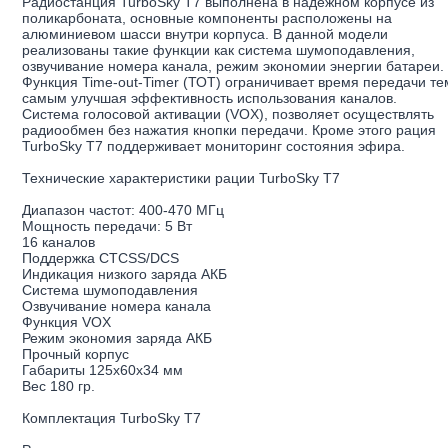
Радиостанция TurboSky T7 выполнена в надёжном корпусе из
поликарбоната, основные компоненты расположены на
алюминиевом шасси внутри корпуса. В данной модели
реализованы такие функции как система шумоподавления,
озвучивание номера канала, режим экономии энергии батареи.
Функция Time-out-Timer (ТОТ) ограничивает время передачи те
самым улучшая эффективность использования каналов.
Система голосовой активации (VOX), позволяет осуществлять
радиообмен без нажатия кнопки передачи. Кроме этого рация
TurboSky T7 поддерживает мониторинг состояния эфира.
Технические характеристики рации TurboSky Т7
Диапазон частот: 400-470 МГц
Мощность передачи: 5 Вт
16 каналов
Поддержка CTCSS/DCS
Индикация низкого заряда АКБ
Система шумоподавления
Озвучивание номера канала
Функция VOX
Режим экономия заряда АКБ
Прочный корпус
Габариты 125х60х34 мм
Вес 180 гр.
Комплектация TurboSky Т7