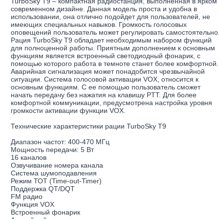
TurboSky T9 – компактная радиостанция, выполненная в ярком
современном дизайне. Данная модель проста и удобна в
использовании, она отлично подойдет для пользователей, не
имеющих специальных навыков. Громкость голосовых
оповещений пользователь может регулировать самостоятельно
Рация TurboSky T9 обладает необходимым набором функций
для полноценной работы. Приятным дополнением к основным
функциям является встроенный светодиодный фонарик, с
помощью которого работа в темноте станет более комфортной.
Аварийная сигнализация может понадобится чрезвычайной
ситуации. Система голосовой активации VOX, относится к
основным функциям. С ее помощью пользователь сможет
начать передачу без нажатия на клавишу PTT. Для более
комфортной коммуникации, предусмотрена настройка уровня
громкости активации функции VOX.
Технические характеристики рации TurboSky Т9
Диапазон частот: 400-470 МГц
Мощность передачи: 5 Вт
16 каналов
Озвучивание номера канала
Система шумоподавления
Режим ТОТ (Time-out-Timer)
Поддержка QT/DQT
FM радио
Функция VOX
Встроенный фонарик