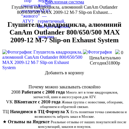
Выхлопная система
Глушитель квадроцикла, алюминий CanAm Outlander
800/650/500 MAX 2009-12 M-7 Slip-on Exhaust…
Глушитель квадроцикла, алюминий
CanAm Outlander 800/650/500 MAX
2009-12 M-7 Slip-on Exhaust System
0
Цена
Актуально
Сегодня
31800
p
Добавить в корзину
Купить в 1 клик
Почему можно заказывать спокойно
2008
Работаем с 2008 года
Много лет в теме квадроциклов,
запчастей, шин и аксессуаров для ATV.
VK
ВКонтакте с 2010 года
Живая группа с новостями, обзорами,
общением и обратной связью.
ТЦ
Находимся в ТЦ Формула Х
Есть понятная точка самовывоза и
возможность забрать заказ в Москве.
★
Отзывы на Яндексе
Реальные отзывы от наших покупателей после
консультаций, заказов и покупок.