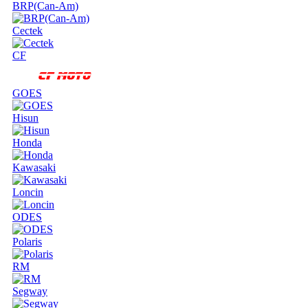
BRP(Can-Am)
Cectek
CF
GOES
Hisun
Honda
Kawasaki
Loncin
ODES
Polaris
RM
Segway