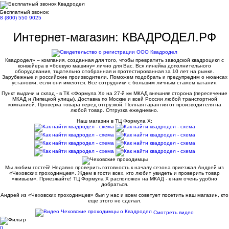
Бесплатный звонок:
8 (800) 550 9025
Интернет-магазин: КВАДРОДЕЛ.РФ
Квадродел» – компания, созданная для того, чтобы превратить заводской квадроцикл с
конвейера в «боевую машину» лично для Вас. Вся линейка дополнительного
оборудования, тщательно отобранная и протестированная за 10 лет на рынке.
Зарубежные и российские производители. Поможем подобрать и предупредим о нюансах
установки, если они имеются. Все сотрудники с большим личным стажем катания.
Пункт выдачи и склад - в ТК «Формула X» на 27-й км МКАД внешняя сторона (пересечение
МКАД и Липецкой улицы). Доставка по Москве и всей России любой транспортной
компанией. Проверка товара перед отгрузкой. Полная гарантия от производителя на
любой товар. Отгрузка ежедневно.
Наш магазин в ТЦ Формула Х:
Мы любим гостей! Недавно проверить готовность к началу сезона приезжал Андрей из
«Чеховских проходимцев». Ждем в гости всех, кто любит увидеть и проверить товар
«живьем». Приезжайте! ТЦ Формула Х расположен на МКАД - к нам очень удобно
добраться.
Андрей из «Чеховских проходимцев» был у нас и всем советует посетить наш магазин, кто
еще этого не сделал.
Смотреть видео
0