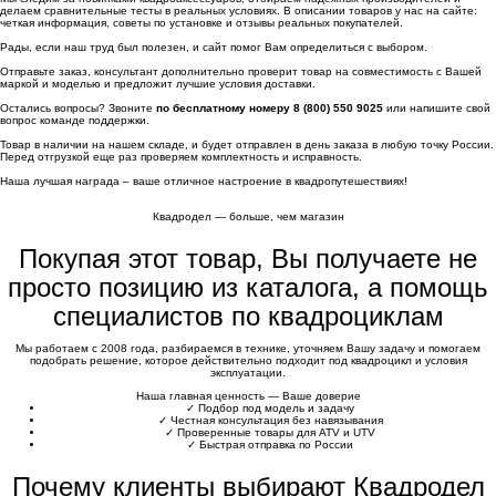
делаем сравнительные тесты в реальных условиях. В описании товаров у нас на сайте:
четкая информация, советы по установке и отзывы реальных покупателей.
Рады, если наш труд был полезен, и сайт помог Вам определиться с выбором.
Отправьте заказ, консультант дополнительно проверит товар на совместимость с Вашей
маркой и моделью и предложит лучшие условия доставки.
Остались вопросы? Звоните
по бесплатному номеру 8 (800) 550 9025
или напишите свой
вопрос команде поддержки.
Товар в наличии на нашем складе, и будет отправлен в день заказа в любую точку России.
Перед отгрузкой еще раз проверяем комплектность и исправность.
Наша лучшая награда – ваше отличное настроение в квадропутешествиях!
Квадродел — больше, чем магазин
Покупая этот товар, Вы получаете не
просто позицию из каталога, а помощь
специалистов по квадроциклам
Мы работаем с 2008 года, разбираемся в технике, уточняем Вашу задачу и помогаем
подобрать решение, которое действительно подходит под квадроцикл и условия
эксплуатации.
Наша главная ценность — Ваше доверие
✓
Подбор под модель и задачу
✓
Честная консультация без навязывания
✓
Проверенные товары для ATV и UTV
✓
Быстрая отправка по России
Почему клиенты выбирают Квадродел