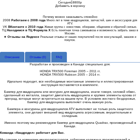
Сегодня
18800
p
Добавить в корзину
Купить в 1 клик
Почему можно заказывать спокойно
2008
Работаем с 2008 года
Много лет в теме квадроциклов, запчастей, шин и аксессуаров для
ATV.
VK
ВКонтакте с 2010 года
Живая группа с новостями, обзорами, общением и обратной связью.
ТЦ
Находимся в ТЦ Формула Х
Есть понятная точка самовывоза и возможность забрать заказ в
Москве.
★
Отзывы на Яндексе
Реальные отзывы от наших покупателей после консультаций, заказов и
покупок.
Описание
Отзывы (
0
)
FAQ
Разработан и произведен в Канаде специально для:
HONDA TRX500 Foreman 2005 – 2011 гг.
HONDA TRX500 Rubicon 2005 – 2014 гг.
Идеально подходит, все необходимые монтажные элементы и иллюстрированная
инструкция поставляется в комплекте.
Бампер для квадроцикла или кенгурин для квадроцикла, иначе говоря, силовой обвес,
сделанный из металла, защитит двигатель квадроцикла и хрупкие элементы кузова от
преград, которые могут встретиться на вашем пути. В условиях жесткого бездорожья,
бампер для квадроцикла выполняет очень важную роль.
Бампера и кенгурины для квадроциклов ATV выполняют не только роль защитного
элемента, они делают внешний вид квадроцикла агрессивным, внушительным и
солидным.
Именно поэтому мы рекомендуем бампер для квадроцикла Quadrax, произведенный в
Канаде.
Команда «Квадродел» работает для Вас.
Мы следим за новинками квадроаксессуаров, отбираем надежных производителей и