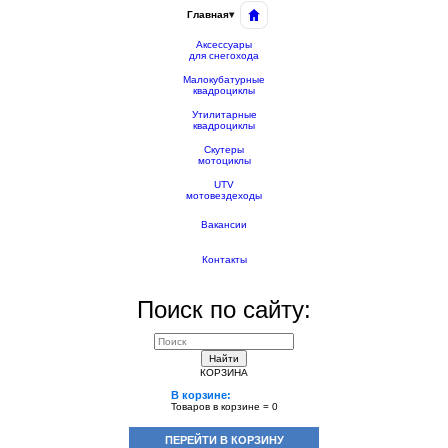
Главная
▾
Аксессуары
для снегохода
Малокубатурные
квадроциклы
Утилитарные
квадроциклы
Скутеры
мотоциклы
UTV
мотовездеходы
Вакансии
Контакты
Поиск по сайту:
Найти
КОРЗИНА
В корзине:
Товаров в корзине =
0
ПЕРЕЙТИ В КОРЗИНУ