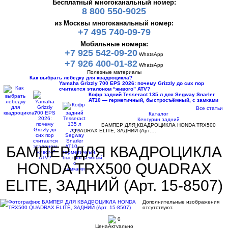
Бесплатный многоканальный номер:
8 800 550-9025
из Москвы многоканальный номер:
+7 495 740-09-79
Мобильные номера:
+7 925 542-09-20
WhatsApp
+7 926 400-01-82
WhatsApp
Полезные материалы
Как выбрать лебедку для квадроцикла?
Yamaha Grizzly 700 EPS 2026: почему Grizzly до сих пор
считается эталоном “живого” ATV?
Кофр задний Tesseract 135 л для Segway Snarler
AT10 — герметичный, быстросъёмный, с замками
Все статьи
Каталог
Кенгурин задний
БАМПЕР ДЛЯ КВАДРОЦИКЛА HONDA TRX500
QUADRAX ELITE, ЗАДНИЙ (Арт.…
БАМПЕР ДЛЯ КВАДРОЦИКЛА
HONDA TRX500 QUADRAX
ELITE, ЗАДНИЙ (Арт. 15-8507)
Дополнительные изображения
отсутствуют.
0
Цена
Актуально