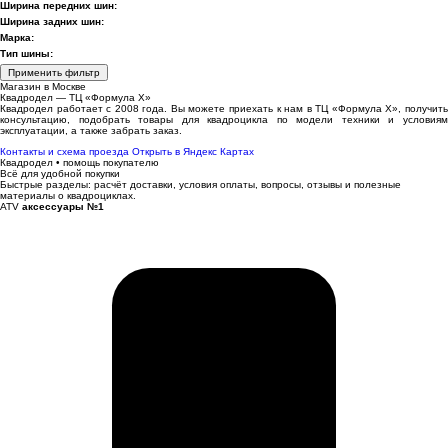
Ширина передних шин:
Ширина задних шин:
Марка:
Тип шины:
Применить фильтр
Магазин в Москве
Квадродел — ТЦ «Формула Х»
Квадродел работает с 2008 года. Вы можете приехать к нам в ТЦ «Формула Х», получить
консультацию, подобрать товары для квадроцикла по модели техники и условиям
эксплуатации, а также забрать заказ.
Контакты и схема проезда
Открыть в Яндекс Картах
Квадродел • помощь покупателю
Всё для удобной покупки
Быстрые разделы: расчёт доставки, условия оплаты, вопросы, отзывы и полезные
материалы о квадроциклах.
ATV
аксессуары №1