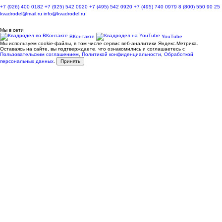
+7 (926) 400 0182
+7 (925) 542 0920
+7 (495) 542 0920
+7 (495) 740 0979
8 (800) 550 90 25
kvadrodel@mail.ru
info@kvadrodel.ru
Мы в сети
ВКонтакте
YouTube
Мы используем cookie-файлы, в том числе сервис веб-аналитики Яндекс.Метрика.
Оставаясь на сайте, вы подтверждаете, что ознакомились и соглашаетесь с
Пользовательским соглашением
,
Политикой конфиденциальности
,
Обработкой
персональных данных
.
Принять