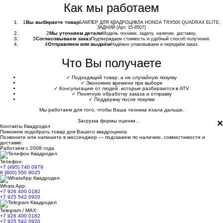
Как мы работаем
1
Вы выбираете товар
БАМПЕР ДЛЯ КВАДРОЦИКЛА HONDA TRX500 QUADRAX ELITE,
ЗАДНИЙ (Арт. 15-8507)
2
Мы уточняем детали
Модель техники, задачу, наличие, доставку.
3
Согласовываем заказ
Подтверждаем стоимость и удобный способ получения.
4
Отправляем или выдаём
Надёжно упаковываем и передаём заказ.
Что Вы получаете
✓
Подходящий товар, а не случайную покупку
✓
Экономию времени при выборе
✓
Консультацию от людей, которые разбираются в ATV
✓
Понятную обработку заказа и отправку
✓
Поддержку после покупки
Мы работаем для того, чтобы Ваша техника ехала дальше.
×
Загрузка формы оценки...
Контакты Квадродел
Поможем подобрать товар для Вашего квадроцикла
Позвоните или напишите в мессенджер — подскажем по наличию, совместимости и
доставке.
Работаем с 2008 года
Телефон:
+7 (495) 740 0979
8 (800) 550 9025
Whats App:
+7 926 400 0182
+7 925 542 0920
Telegram / MAX:
+7 926 400 0182
+7 925 542 0920