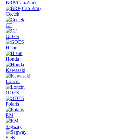
BRP(Can-Am)
Cectek
CF
GOES
Hisun
Honda
Kawasaki
Loncin
ODES
Polaris
RM
Segway
Stels