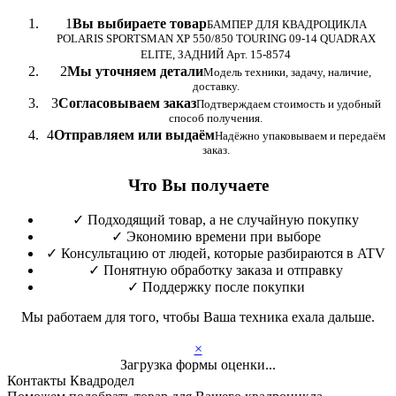
1
Вы выбираете товар
БАМПЕР ДЛЯ КВАДРОЦИКЛА
POLARIS SPORTSMAN XP 550/850 TOURING 09-14 QUADRAX
ELITE, ЗАДНИЙ Арт. 15-8574
2
Мы уточняем детали
Модель техники, задачу, наличие,
доставку.
3
Согласовываем заказ
Подтверждаем стоимость и удобный
способ получения.
4
Отправляем или выдаём
Надёжно упаковываем и передаём
заказ.
Что Вы получаете
✓
Подходящий товар, а не случайную покупку
✓
Экономию времени при выборе
✓
Консультацию от людей, которые разбираются в ATV
✓
Понятную обработку заказа и отправку
✓
Поддержку после покупки
Мы работаем для того, чтобы Ваша техника ехала дальше.
×
Загрузка формы оценки...
Контакты Квадродел