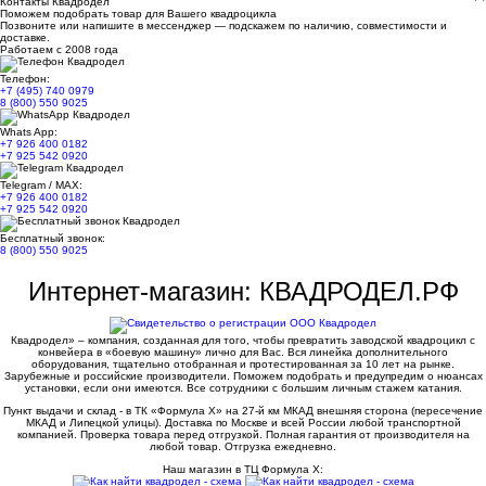
Контакты Квадродел
Поможем подобрать товар для Вашего квадроцикла
Позвоните или напишите в мессенджер — подскажем по наличию, совместимости и
доставке.
Работаем с 2008 года
Телефон:
+7 (495) 740 0979
8 (800) 550 9025
Whats App:
+7 926 400 0182
+7 925 542 0920
Telegram / MAX:
+7 926 400 0182
+7 925 542 0920
Бесплатный звонок:
8 (800) 550 9025
Интернет-магазин: КВАДРОДЕЛ.РФ
Квадродел» – компания, созданная для того, чтобы превратить заводской квадроцикл с
конвейера в «боевую машину» лично для Вас. Вся линейка дополнительного
оборудования, тщательно отобранная и протестированная за 10 лет на рынке.
Зарубежные и российские производители. Поможем подобрать и предупредим о нюансах
установки, если они имеются. Все сотрудники с большим личным стажем катания.
Пункт выдачи и склад - в ТК «Формула X» на 27-й км МКАД внешняя сторона (пересечение
МКАД и Липецкой улицы). Доставка по Москве и всей России любой транспортной
компанией. Проверка товара перед отгрузкой. Полная гарантия от производителя на
любой товар. Отгрузка ежедневно.
Наш магазин в ТЦ Формула Х: