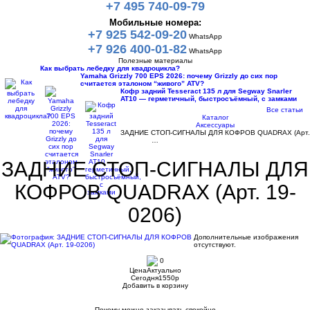
+7 495 740-09-79
Мобильные номера:
+7 925 542-09-20
WhatsApp
+7 926 400-01-82
WhatsApp
Полезные материалы
Как выбрать лебедку для квадроцикла?
Yamaha Grizzly 700 EPS 2026: почему Grizzly до сих пор
считается эталоном “живого” ATV?
Кофр задний Tesseract 135 л для Segway Snarler
AT10 — герметичный, быстросъёмный, с замками
Все статьи
Каталог
Аксессуары
ЗАДНИЕ СТОП-СИГНАЛЫ ДЛЯ КОФРОВ QUADRAX (Арт.
…
ЗАДНИЕ СТОП-СИГНАЛЫ ДЛЯ
КОФРОВ QUADRAX (Арт. 19-
0206)
Дополнительные изображения
отсутствуют.
0
Цена
Актуально
Сегодня
1550
p
Добавить в корзину
Купить в 1 клик
Почему можно заказывать спокойно