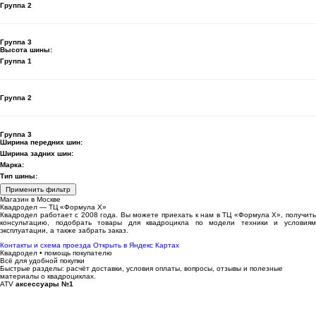
Группа 2
Группа 3
Высота шины:
Группа 1
Группа 2
Группа 3
Ширина передних шин:
Ширина задних шин:
Марка:
Тип шины:
Применить фильтр
Магазин в Москве
Квадродел — ТЦ «Формула Х»
Квадродел работает с 2008 года. Вы можете приехать к нам в ТЦ «Формула Х», получить
консультацию, подобрать товары для квадроцикла по модели техники и условиям
эксплуатации, а также забрать заказ.
Контакты и схема проезда
Открыть в Яндекс Картах
Квадродел • помощь покупателю
Всё для удобной покупки
Быстрые разделы: расчёт доставки, условия оплаты, вопросы, отзывы и полезные
материалы о квадроциклах.
ATV
аксессуары №1