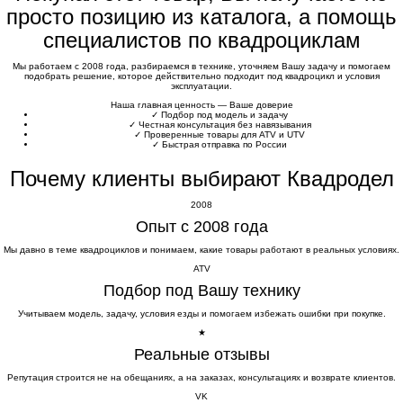
просто позицию из каталога, а помощь
специалистов по квадроциклам
Мы работаем с 2008 года, разбираемся в технике, уточняем Вашу задачу и помогаем
подобрать решение, которое действительно подходит под квадроцикл и условия
эксплуатации.
Наша главная ценность — Ваше доверие
✓
Подбор под модель и задачу
✓
Честная консультация без навязывания
✓
Проверенные товары для ATV и UTV
✓
Быстрая отправка по России
Почему клиенты выбирают Квадродел
2008
Опыт с 2008 года
Мы давно в теме квадроциклов и понимаем, какие товары работают в реальных условиях.
ATV
Подбор под Вашу технику
Учитываем модель, задачу, условия езды и помогаем избежать ошибки при покупке.
★
Реальные отзывы
Репутация строится не на обещаниях, а на заказах, консультациях и возврате клиентов.
VK