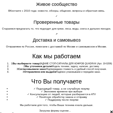
Живое сообщество
ВКонтакте с 2010 года: новости, обзоры, общение, вопросы и обратная связь.
✓
Проверенные товары
Стараемся предлагать то, что подходит для грязи, леса, воды, снега и дальних поездок.
↗
Доставка и самовывоз
Отправляем по России, помогаем с доставкой по Москве и самовывозом в Москве.
Как мы работаем
1
Вы выбираете товар
ЗАДНИЕ СТОП-СИГНАЛЫ ДЛЯ КОФРОВ QUADRAX (Арт. 19-0206)
2
Мы уточняем детали
Модель техники, задачу, наличие, доставку.
3
Согласовываем заказ
Подтверждаем стоимость и удобный способ получения.
4
Отправляем или выдаём
Надёжно упаковываем и передаём заказ.
Что Вы получаете
✓
Подходящий товар, а не случайную покупку
✓
Экономию времени при выборе
✓
Консультацию от людей, которые разбираются в ATV
✓
Понятную обработку заказа и отправку
✓
Поддержку после покупки
Мы работаем для того, чтобы Ваша техника ехала дальше.
×
Загрузка формы оценки...