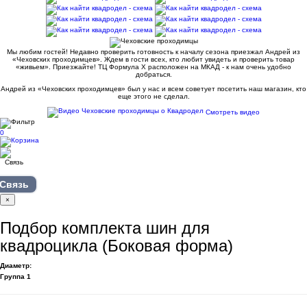
Мы любим гостей! Недавно проверить готовность к началу сезона приезжал Андрей из
«Чеховских проходимцев». Ждем в гости всех, кто любит увидеть и проверить товар
«живьем». Приезжайте! ТЦ Формула Х расположен на МКАД - к нам очень удобно
добраться.
Андрей из «Чеховских проходимцев» был у нас и всем советует посетить наш магазин, кто
еще этого не сделал.
Смотреть видео
0
Связь
×
Подбор комплекта шин для
квадроцикла (Боковая форма)
Диаметр:
Группа 1