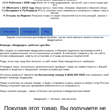
2008
Работаем с 2008 года
Много лет в теме квадроциклов, запчастей, шин и аксессуаров для
ATV.
VK
ВКонтакте с 2010 года
Живая группа с новостями, обзорами, общением и обратной связью.
ТЦ
Находимся в ТЦ Формула Х
Есть понятная точка самовывоза и возможность забрать заказ в
Москве.
★
Отзывы на Яндексе
Реальные отзывы от наших покупателей после консультаций, заказов и
покупок.
Описание
Отзывы (
0
)
FAQ
Задние стоп-сигналы для кофров Quadrax, так же легко врезать можно в пластик
квадроцикла.
Команда «Квадродел» работает для Вас.
Мы следим за новинками квадроаксессуаров, отбираем надежных производителей и
делаем сравнительные тесты в реальных условиях. В описании товаров у нас на сайте:
четкая информация, советы по установке и отзывы реальных покупателей.
Рады, если наш труд был полезен, и сайт помог Вам определиться с выбором.
Отправьте заказ, консультант дополнительно проверит товар на совместимость с Вашей
маркой и моделью и предложит лучшие условия доставки.
Остались вопросы? Звоните
по бесплатному номеру 8 (800) 550 9025
или напишите свой
вопрос команде поддержки.
Товар в наличии на нашем складе, и будет отправлен в день заказа в любую точку России.
Перед отгрузкой еще раз проверяем комплектность и исправность.
Наша лучшая награда – ваше отличное настроение в квадропутешествиях!
Квадродел — больше, чем магазин
Покупая этот товар, Вы получаете не