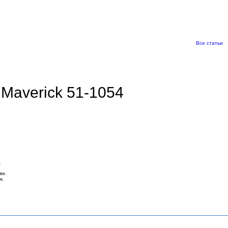
Все статьи
 Maverick 51-1054
.
ве.
к.