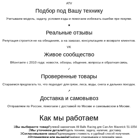
ATV
Подбор под Вашу технику
Учитываем модель, задачу, условия езды и помогаем избежать ошибки при покупке.
★
Реальные отзывы
Репутация строится не на обещаниях, а на заказах, консультациях и возврате клиентов.
VK
Живое сообщество
ВКонтакте с 2010 года: новости, обзоры, общение, вопросы и обратная связь.
✓
Проверенные товары
Стараемся предлагать то, что подходит для грязи, леса, воды, снега и дальних поездок.
↗
Доставка и самовывоз
Отправляем по России, помогаем с доставкой по Москве и самовывозом в Москве.
Как мы работаем
1
Вы выбираете товар
Рулевой наконечник All Balls Racing для Can-Am Maverick 51-1054
2
Мы уточняем детали
Модель техники, задачу, наличие, доставку.
3
Согласовываем заказ
Подтверждаем стоимость и удобный способ получения.
4
Отправляем или выдаём
Надёжно упаковываем и передаём заказ.