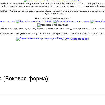
конвейера в «боевую машину» лично для Вас. Вся линейка дополнительного оборудования,
одобрать и предупредим о нюансах установки, если они имеются. Все сотрудники с больш
 МКАД и Липецкой улицы). Доставка по Москве и всей России любой транспортной компани
Отгрузка ежедневно.
Наш магазин в ТЦ Формула Х:
 «Чеховских проходимцев». Ждем в гости всех, кто любит увидеть и проверить товар «жив
«Чеховских проходимцев» был у нас и всем советует посетить наш магазин, кто еще этого
Смотреть видео
а (Боковая форма)