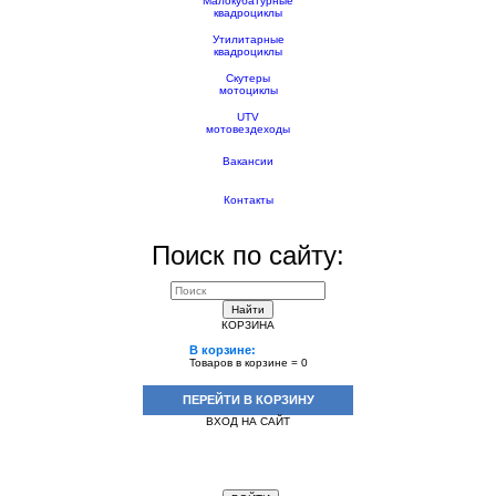
Малокубатурные
квадроциклы
Утилитарные
квадроциклы
Скутеры
мотоциклы
UTV
мотовездеходы
Вакансии
Контакты
Поиск по сайту:
Найти
КОРЗИНА
В корзине:
Товаров в корзине =
0
ПЕРЕЙТИ В КОРЗИНУ
ВХОД НА САЙТ