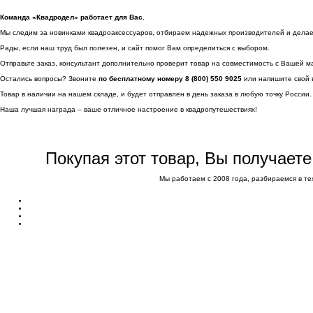
Команда «Квадродел» работает для Вас.
Мы следим за новинками квадроаксессуаров, отбираем надежных производителей и делаем 
Рады, если наш труд был полезен, и сайт помог Вам определиться с выбором.
Отправьте заказ, консультант дополнительно проверит товар на совместимость с Вашей м
Остались вопросы? Звоните
по бесплатному номеру 8 (800) 550 9025
или напишите свой 
Товар в наличии на нашем складе, и будет отправлен в день заказа в любую точку России.
Наша лучшая награда – ваше отличное настроение в квадропутешествиях!
Покупая этот товар, Вы получает
Мы работаем с 2008 года, разбираемся в те