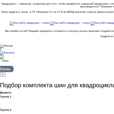
Квадродел» – компания, созданная для того, чтобы превратить заводской квадроцикл с 
производители. Поможем п
Пункт выдачи и склад - в ТК «Формула X» на 27-й км МКАД внешняя сторона (пересечение
Мы любим гостей! Недавно проверить готовность к началу сезона приезжал Андрей из
Андрей из 
0
Связь
×
Подбор комплекта шин для квадроцикл
Диаметр:
Группа 1
Группа 2