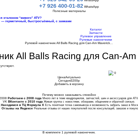
WhatsApp
+7 926 400-01-82
WhatsApp
Полезные материалы
тся эталоном “живого” ATV?
10 — герметичный, быстросъёмный, с замками
Каталог
Запчасти
Рулевое управление
Рулевые наконечники
Рулевой наконечник All Balls Racing для Can-Am Maverick…
ик All Balls Racing для Can-Am
утствуют.
0
Цена
Актуально
Сегодня
3200
p
Добавить в корзину
Купить в 1 клик
Почему можно заказывать спокойно
2008
Работаем с 2008 года
Много лет в теме квадроциклов, запчастей, шин и аксессуаров для ATV
VK
ВКонтакте с 2010 года
Живая группа с новостями, обзорами, общением и обратной связью.
Находимся в ТЦ Формула Х
Есть понятная точка самовывоза и возможность забрать заказ в Моск
★
Отзывы на Яндексе
Реальные отзывы от наших покупателей после консультаций, заказов и покупо
В комплекте 1 рулевой наконечник.