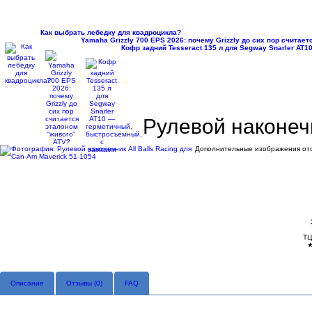
Как выбрать лебедку для квадроцикла?
Yamaha Grizzly 700 EPS 2026: почему Grizzly до сих пор считае
Кофр задний Tesseract 135 л для Segway Snarler AT
Рулевой наконечн
Дополнительные изображения отс
ТЦ
Описание
Отзывы (
0
)
FAQ