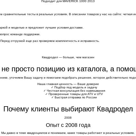
Подходит для MAVERICK 1000 2013
сравнительные тесты в реальных условиях. В описании товаров у нас на сайте: четкая и
аркой и моделью и предложит лучшие условия доставки.
вопрос команде поддержки.
 Перед отгрузкой еще раз проверяем комплектность и исправность.
Квадродел — больше, чем магазин
е не просто позицию из каталога, а пом
хнике, уточняем Вашу задачу и помогаем подобрать решение, которое действительно подхо
Наша главная ценность — Ваше доверие
✓
Подбор под модель и задачу
✓
Честная консультация без навязывания
✓
Проверенные товары для ATV и UTV
✓
Быстрая отправка по России
Почему клиенты выбирают Квадродел
2008
Опыт с 2008 года
Мы давно в теме квадроциклов и понимаем, какие товары работают в реальных условиях.