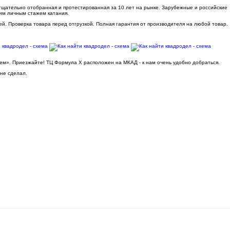
 тщательно отобранная и протестированная за 10 лет на рынке. Зарубежные и российские
им личным стажем катания.
ей. Проверка товара перед отгрузкой. Полная гарантия от производителя на любой товар.
ьем». Приезжайте! ТЦ Формула Х расположен на МКАД - к нам очень удобно добраться.
 не сделал.