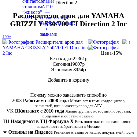
Direction 2…
Расширители арок для YAMAHA
GRIZZLY 550/700 FI Direction 2 Inc
15%
1
Цена
-15%
Без скидки
22361
p
Сегодня
19007
p
Экономия
3354
p
Добавить в корзину
Купить в 1 клик
Почему можно заказывать спокойно
2008
Работаем с 2008 года
Много лет в теме квадроциклов,
запчастей, шин и аксессуаров для ATV.
VK
ВКонтакте с 2010 года
Живая группа с новостями, обзорами,
общением и обратной связью.
ТЦ
Находимся в ТЦ Формула Х
Есть понятная точка самовывоза и
возможность забрать заказ в Москве.
★
Отзывы на Яндексе
Реальные отзывы от наших покупателей после