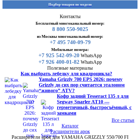
Подбор товаров по модели
Контакты
Бесплатный многоканальный номер:
8 800 550-9025
из Москвы многоканальный номер:
+7 495 740-09-79
Мобильные номера:
+7 925 542-09-20
WhatsApp
+7 926 400-01-82
WhatsApp
Полезные материалы
Как выбрать лебедку для квадроцикла?
Yamaha Grizzly 700 EPS 2026: почему
Grizzly до сих пор считается эталоном
“живого” ATV?
Кофр задний Tesseract 135 л для
Segway Snarler AT10 —
герметичный, быстросъёмный, с
замками
Все статьи
Каталог
Расширители арок
Расширители арок для YAMAHA GRIZZLY 550/700 FI