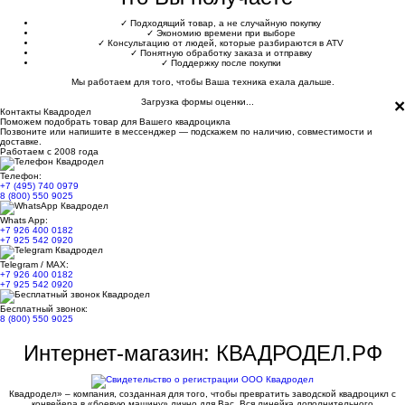
✓
Подходящий товар, а не случайную покупку
✓
Экономию времени при выборе
✓
Консультацию от людей, которые разбираются в ATV
✓
Понятную обработку заказа и отправку
✓
Поддержку после покупки
Мы работаем для того, чтобы Ваша техника ехала дальше.
×
Загрузка формы оценки...
Контакты Квадродел
Поможем подобрать товар для Вашего квадроцикла
Позвоните или напишите в мессенджер — подскажем по наличию, совместимости и
доставке.
Работаем с 2008 года
Телефон:
+7 (495) 740 0979
8 (800) 550 9025
Whats App:
+7 926 400 0182
+7 925 542 0920
Telegram / MAX:
+7 926 400 0182
+7 925 542 0920
Бесплатный звонок:
8 (800) 550 9025
Интернет-магазин: КВАДРОДЕЛ.РФ
Квадродел» – компания, созданная для того, чтобы превратить заводской квадроцикл с
конвейера в «боевую машину» лично для Вас. Вся линейка дополнительного