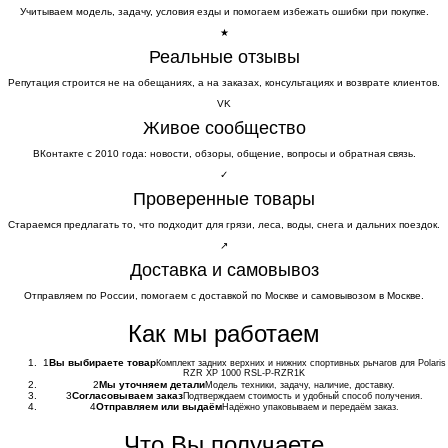
Учитываем модель, задачу, условия езды и помогаем избежать ошибки при покупке.
★
Реальные отзывы
Репутация строится не на обещаниях, а на заказах, консультациях и возврате клиентов.
VK
Живое сообщество
ВКонтакте с 2010 года: новости, обзоры, общение, вопросы и обратная связь.
✓
Проверенные товары
Стараемся предлагать то, что подходит для грязи, леса, воды, снега и дальних поездок.
↗
Доставка и самовывоз
Отправляем по России, помогаем с доставкой по Москве и самовывозом в Москве.
Как мы работаем
1
Вы выбираете товар
Комплект задних верхних и нижних спортивных рычагов для Polaris
RZR XP 1000 RSL-P-RZR1K
2
Мы уточняем детали
Модель техники, задачу, наличие, доставку.
3
Согласовываем заказ
Подтверждаем стоимость и удобный способ получения.
4
Отправляем или выдаём
Надёжно упаковываем и передаём заказ.
Что Вы получаете