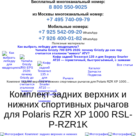
Бесплатный многоканальный номер:
8 800 550-9025
из Москвы многоканальный номер:
+7 495 740-09-79
Мобильные номера:
+7 925 542-09-20
WhatsApp
+7 926 400-01-82
WhatsApp
Полезные материалы
Как выбрать лебедку для квадроцикла?
Yamaha Grizzly 700 EPS 2026: почему Grizzly до сих пор
считается эталоном “живого” ATV?
Кофр задний Tesseract 135 л для Segway Snarler
AT10 — герметичный, быстросъёмный, с замками
Все статьи
Каталог
Запчасти
Подвеска
Рычаги
Комплект задних верхних и нижних спортивных рычагов для Polaris RZR XP 1000…
Комплект задних верхних и
нижних спортивных рычагов
для Polaris RZR XP 1000 RSL-
P-RZR1K