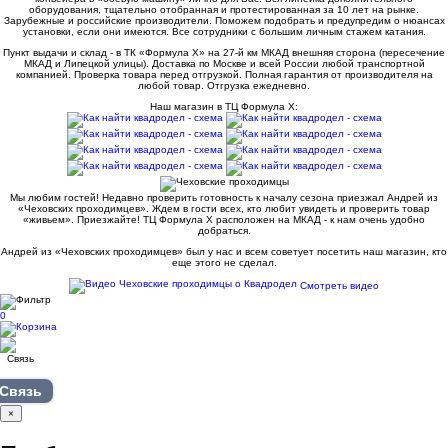
оборудования, тщательно отобранная и протестированная за 10 лет на рынке.
Зарубежные и российские производители. Поможем подобрать и предупредим о нюансах
установки, если они имеются. Все сотрудники с большим личным стажем катания.
Пункт выдачи и склад - в ТК «Формула X» на 27-й км МКАД внешняя сторона (пересечение
МКАД и Липецкой улицы). Доставка по Москве и всей России любой транспортной
компанией. Проверка товара перед отгрузкой. Полная гарантия от производителя на
любой товар. Отгрузка ежедневно.
Наш магазин в ТЦ Формула Х:
Мы любим гостей! Недавно проверить готовность к началу сезона приезжал Андрей из
«Чеховских проходимцев». Ждем в гости всех, кто любит увидеть и проверить товар
«живьем». Приезжайте! ТЦ Формула Х расположен на МКАД - к нам очень удобно
добраться.
Андрей из «Чеховских проходимцев» был у нас и всем советует посетить наш магазин, кто
еще этого не сделал.
Смотреть видео
0
Связь
×