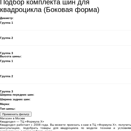
Подбор комплекта шин для
квадроцикла (Боковая форма)
Диаметр:
Группа 1
Группа 2
Группа 3
Высота шины:
Группа 1
Группа 2
Группа 3
Ширина передних шин:
Ширина задних шин:
Марка:
Тип шины:
Применить фильтр
Магазин в Москве
Квадродел — ТЦ «Формула Х»
Квадродел работает с 2008 года. Вы можете приехать к нам в ТЦ «Формула Х», получить
консультацию, подобрать товары для квадроцикла по модели техники и условиям