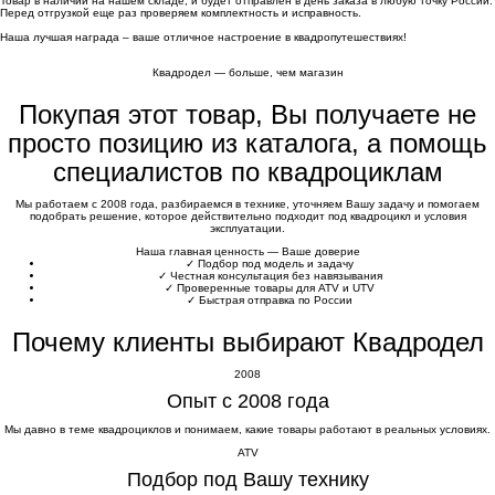
Товар в наличии на нашем складе, и будет отправлен в день заказа в любую точку России.
Перед отгрузкой еще раз проверяем комплектность и исправность.
Наша лучшая награда – ваше отличное настроение в квадропутешествиях!
Квадродел — больше, чем магазин
Покупая этот товар, Вы получаете не
просто позицию из каталога, а помощь
специалистов по квадроциклам
Мы работаем с 2008 года, разбираемся в технике, уточняем Вашу задачу и помогаем
подобрать решение, которое действительно подходит под квадроцикл и условия
эксплуатации.
Наша главная ценность — Ваше доверие
✓
Подбор под модель и задачу
✓
Честная консультация без навязывания
✓
Проверенные товары для ATV и UTV
✓
Быстрая отправка по России
Почему клиенты выбирают Квадродел
2008
Опыт с 2008 года
Мы давно в теме квадроциклов и понимаем, какие товары работают в реальных условиях.
ATV
Подбор под Вашу технику