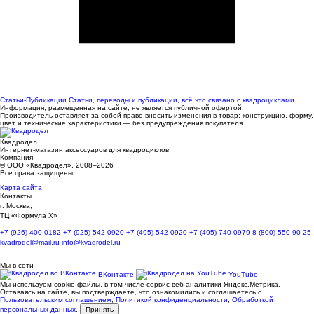
Статьи-Публикации
Статьи, переводы и публикации, всё что связано с квадроциклами
Информация, размещенная на сайте, не является публичной офертой.
Производитель оставляет за собой право вносить изменения в товар: конструкцию, форму,
цвет и технические характеристики — без предупреждения покупателя.
Квадродел
Интернет-магазин аксессуаров для квадроциклов
Компания
© ООО «Квадродел», 2008–2026
Все права защищены.
Карта сайта
Контакты
г. Москва,
ТЦ «Формула Х»
+7 (926) 400 0182
+7 (925) 542 0920
+7 (495) 542 0920
+7 (495) 740 0979
8 (800) 550 90 25
kvadrodel@mail.ru
info@kvadrodel.ru
Мы в сети
ВКонтакте
YouTube
Мы используем cookie-файлы, в том числе сервис веб-аналитики Яндекс.Метрика.
Оставаясь на сайте, вы подтверждаете, что ознакомились и соглашаетесь с
Пользовательским соглашением
,
Политикой конфиденциальности
,
Обработкой
персональных данных
.
Принять