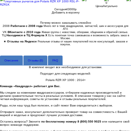
0
Цена
Актуально
Сегодня
43000
p
Добавить в корзину
Купить в 1 клик
Почему можно заказывать спокойно
2008
Работаем с 2008 года
Много лет в теме квадроциклов, запчастей, шин и аксессуаров для
ATV.
VK
ВКонтакте с 2010 года
Живая группа с новостями, обзорами, общением и обратной связью.
ТЦ
Находимся в ТЦ Формула Х
Есть понятная точка самовывоза и возможность забрать заказ в
Москве.
★
Отзывы на Яндексе
Реальные отзывы от наших покупателей после консультаций, заказов и
покупок.
Описание
Отзывы (
0
)
FAQ
В комплект входит все необходимое для установки.
Подходит для следующих моделей:
Polaris RZR XP 1000 : 2014+
Команда «Квадродел» работает для Вас.
Мы следим за новинками квадроаксессуаров, отбираем надежных производителей и
делаем сравнительные тесты в реальных условиях. В описании товаров у нас на сайте:
четкая информация, советы по установке и отзывы реальных покупателей.
Рады, если наш труд был полезен, и сайт помог Вам определиться с выбором.
Отправьте заказ, консультант дополнительно проверит товар на совместимость с Вашей
маркой и моделью и предложит лучшие условия доставки.
Остались вопросы? Звоните
по бесплатному номеру 8 (800) 550 9025
или напишите свой
вопрос команде поддержки.