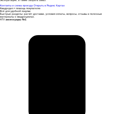
эксплуатации, а также забрать заказ.
Контакты и схема проезда
Открыть в Яндекс Картах
Квадродел • помощь покупателю
Всё для удобной покупки
Быстрые разделы: расчёт доставки, условия оплаты, вопросы, отзывы и полезные
материалы о квадроциклах.
ATV
аксессуары №1