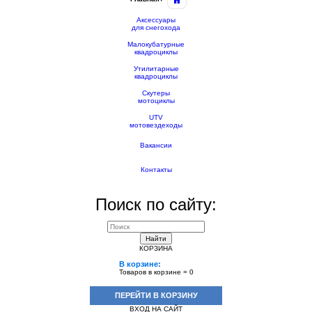
Аксессуары
для снегохода
Малокубатурные
квадроциклы
Утилитарные
квадроциклы
Скутеры
мотоциклы
UTV
мотовездеходы
Вакансии
Контакты
Поиск по сайту:
Найти
КОРЗИНА
В корзине:
Товаров в корзине =
0
ПЕРЕЙТИ В КОРЗИНУ
ВХОД НА САЙТ