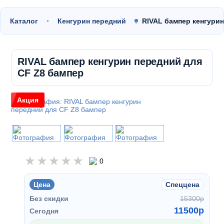
Каталог
Кенгурин передний
RIVAL бампер кенгури
RIVAL бампер кенгурин передний для
CF Z8 бампер
Акция
0
Цена
Спеццена
Без скидки
15300
p
11500
p
Сегодня