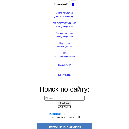
Главная
▾
Аксессуары
для снегохода
Малокубатурные
квадроциклы
Утилитарные
квадроциклы
Скутеры
мотоциклы
UTV
мотовездеходы
Вакансии
Контакты
Поиск по сайту:
Найти
КОРЗИНА
В корзине:
Товаров в корзине =
0
ПЕРЕЙТИ В КОРЗИНУ