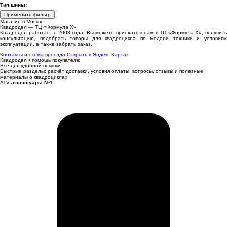
Тип шины:
Применить фильтр
Магазин в Москве
Квадродел — ТЦ «Формула Х»
Квадродел работает с 2008 года. Вы можете приехать к нам в ТЦ «Формула Х», получить
консультацию, подобрать товары для квадроцикла по модели техники и условиям
эксплуатации, а также забрать заказ.
Контакты и схема проезда
Открыть в Яндекс Картах
Квадродел • помощь покупателю
Всё для удобной покупки
Быстрые разделы: расчёт доставки, условия оплаты, вопросы, отзывы и полезные
материалы о квадроциклах.
ATV
аксессуары №1