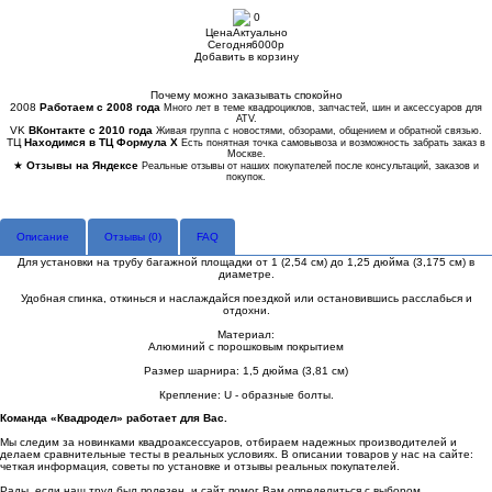
0
Цена
Актуально
Сегодня
6000
p
Добавить в корзину
Купить в 1 клик
Почему можно заказывать спокойно
2008
Работаем с 2008 года
Много лет в теме квадроциклов, запчастей, шин и аксессуаров для
ATV.
VK
ВКонтакте с 2010 года
Живая группа с новостями, обзорами, общением и обратной связью.
ТЦ
Находимся в ТЦ Формула Х
Есть понятная точка самовывоза и возможность забрать заказ в
Москве.
★
Отзывы на Яндексе
Реальные отзывы от наших покупателей после консультаций, заказов и
покупок.
Описание
Отзывы (
0
)
FAQ
Для установки на трубу багажной площадки от 1 (2,54 см) до 1,25 дюйма (3,175 см) в
диаметре.
Удобная спинка, откинься и наслаждайся поездкой или остановившись расслабься и
отдохни.
Материал:
Алюминий с порошковым покрытием
Размер шарнира: 1,5 дюйма (3,81 см)
Крепление: U - образные болты.
Команда «Квадродел» работает для Вас.
Мы следим за новинками квадроаксессуаров, отбираем надежных производителей и
делаем сравнительные тесты в реальных условиях. В описании товаров у нас на сайте:
четкая информация, советы по установке и отзывы реальных покупателей.
Рады, если наш труд был полезен, и сайт помог Вам определиться с выбором.