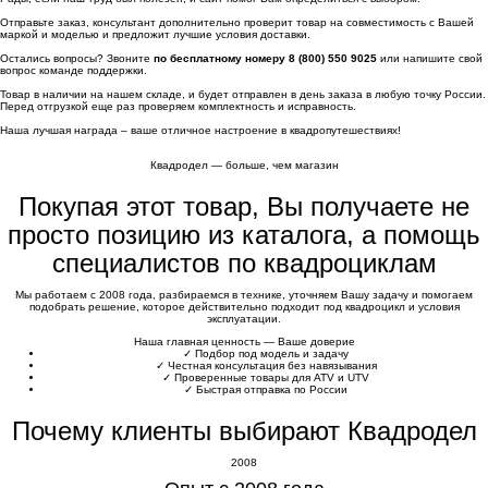
Отправьте заказ, консультант дополнительно проверит товар на совместимость с Вашей
маркой и моделью и предложит лучшие условия доставки.
Остались вопросы? Звоните
по бесплатному номеру 8 (800) 550 9025
или напишите свой
вопрос команде поддержки.
Товар в наличии на нашем складе, и будет отправлен в день заказа в любую точку России.
Перед отгрузкой еще раз проверяем комплектность и исправность.
Наша лучшая награда – ваше отличное настроение в квадропутешествиях!
Квадродел — больше, чем магазин
Покупая этот товар, Вы получаете не
просто позицию из каталога, а помощь
специалистов по квадроциклам
Мы работаем с 2008 года, разбираемся в технике, уточняем Вашу задачу и помогаем
подобрать решение, которое действительно подходит под квадроцикл и условия
эксплуатации.
Наша главная ценность — Ваше доверие
✓
Подбор под модель и задачу
✓
Честная консультация без навязывания
✓
Проверенные товары для ATV и UTV
✓
Быстрая отправка по России
Почему клиенты выбирают Квадродел
2008