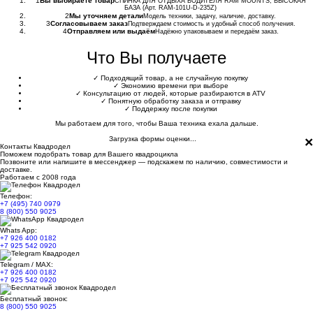
1
Вы выбираете товар
СПИНКА ДЛЯ ОТДЫХА ВОДИТЕЛЯ RAM MOUNTS, ВЫСОКАЯ
БАЗА (Арт. RAM-101U-D-235Z)
2
Мы уточняем детали
Модель техники, задачу, наличие, доставку.
3
Согласовываем заказ
Подтверждаем стоимость и удобный способ получения.
4
Отправляем или выдаём
Надёжно упаковываем и передаём заказ.
Что Вы получаете
✓
Подходящий товар, а не случайную покупку
✓
Экономию времени при выборе
✓
Консультацию от людей, которые разбираются в ATV
✓
Понятную обработку заказа и отправку
✓
Поддержку после покупки
Мы работаем для того, чтобы Ваша техника ехала дальше.
×
Загрузка формы оценки...
Контакты Квадродел
Поможем подобрать товар для Вашего квадроцикла
Позвоните или напишите в мессенджер — подскажем по наличию, совместимости и
доставке.
Работаем с 2008 года
Телефон:
+7 (495) 740 0979
8 (800) 550 9025
Whats App:
+7 926 400 0182
+7 925 542 0920
Telegram / MAX:
+7 926 400 0182
+7 925 542 0920
Бесплатный звонок:
8 (800) 550 9025