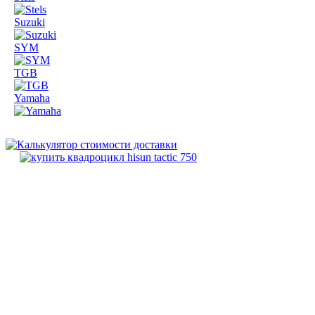
Suzuki
SYM
TGB
Yamaha