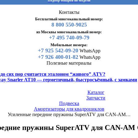
Подбор товаров по модели
Контакты
Бесплатный многоканальный номер:
8 800 550-9025
из Москвы многоканальный номер:
+7 495 740-09-79
Мобильные номера:
+7 925 542-09-20
WhatsApp
+7 926 400-01-82
WhatsApp
Полезные материалы
y до сих пор считается эталоном “живого” ATV?
gway Snarler AT10 — герметичный, быстросъёмный, с замками
Каталог
Запчасти
Подвеска
Амортизаторы для квадроциклов
Усиленные передние пружины SuperATV для CAN-AM…
ередние пружины SuperATV для CAN-