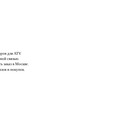
аров для ATV.
ной связью.
ь заказ в Москве.
азов и покупок.