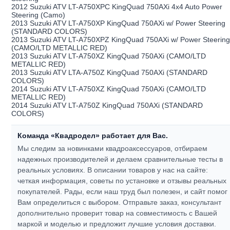
2012 Suzuki ATV LT-A750XPC KingQuad 750AXi 4x4 Auto Power
Steering (Camo)
2013 Suzuki ATV LT-A750XP KingQuad 750AXi w/ Power Steering
(STANDARD COLORS)
2013 Suzuki ATV LT-A750XPZ KingQuad 750AXi w/ Power Steerin
(CAMO/LTD METALLIC RED)
2013 Suzuki ATV LT-A750XZ KingQuad 750AXi (CAMO/LTD
METALLIC RED)
2013 Suzuki ATV LTA-A750Z KingQuad 750AXi (STANDARD
COLORS)
2014 Suzuki ATV LT-A750XZ KingQuad 750AXi (CAMO/LTD
METALLIC RED)
2014 Suzuki ATV LT-A750Z KingQuad 750AXi (STANDARD
COLORS)
Команда «Квадродел» работает для Вас.
Мы следим за новинками квадроаксессуаров, отбираем
надежных производителей и делаем сравнительные тесты в
реальных условиях. В описании товаров у нас на сайте:
четкая информация, советы по установке и отзывы реальных
покупателей.
Рады, если наш труд был полезен, и сайт помог
Вам определиться с выбором.
Отправьте заказ, консультант
дополнительно проверит товар на совместимость с Вашей
маркой и моделью и предложит лучшие условия доставки.