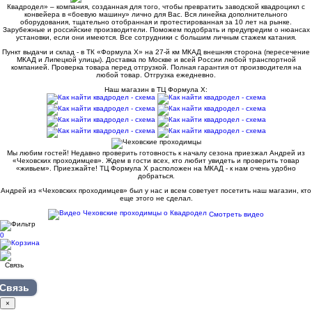
Квадродел» – компания, созданная для того, чтобы превратить заводской квадроцикл с
конвейера в «боевую машину» лично для Вас. Вся линейка дополнительного
оборудования, тщательно отобранная и протестированная за 10 лет на рынке.
Зарубежные и российские производители. Поможем подобрать и предупредим о нюансах
установки, если они имеются. Все сотрудники с большим личным стажем катания.
Пункт выдачи и склад - в ТК «Формула X» на 27-й км МКАД внешняя сторона (пересечение
МКАД и Липецкой улицы). Доставка по Москве и всей России любой транспортной
компанией. Проверка товара перед отгрузкой. Полная гарантия от производителя на
любой товар. Отгрузка ежедневно.
Наш магазин в ТЦ Формула Х:
Мы любим гостей! Недавно проверить готовность к началу сезона приезжал Андрей из
«Чеховских проходимцев». Ждем в гости всех, кто любит увидеть и проверить товар
«живьем». Приезжайте! ТЦ Формула Х расположен на МКАД - к нам очень удобно
добраться.
Андрей из «Чеховских проходимцев» был у нас и всем советует посетить наш магазин, кто
еще этого не сделал.
Смотреть видео
0
Связь
×