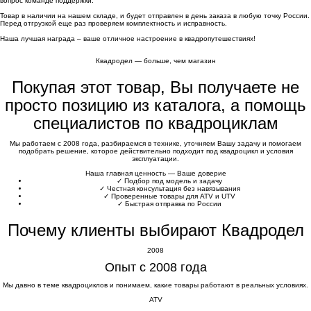
вопрос команде поддержки.
Товар в наличии на нашем складе, и будет отправлен в день заказа в любую точку России.
Перед отгрузкой еще раз проверяем комплектность и исправность.
Наша лучшая награда – ваше отличное настроение в квадропутешествиях!
Квадродел — больше, чем магазин
Покупая этот товар, Вы получаете не
просто позицию из каталога, а помощь
специалистов по квадроциклам
Мы работаем с 2008 года, разбираемся в технике, уточняем Вашу задачу и помогаем
подобрать решение, которое действительно подходит под квадроцикл и условия
эксплуатации.
Наша главная ценность — Ваше доверие
✓
Подбор под модель и задачу
✓
Честная консультация без навязывания
✓
Проверенные товары для ATV и UTV
✓
Быстрая отправка по России
Почему клиенты выбирают Квадродел
2008
Опыт с 2008 года
Мы давно в теме квадроциклов и понимаем, какие товары работают в реальных условиях.
ATV