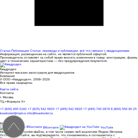
Статьи-Публикации
Статьи, переводы и публикации, всё что связано с квадроциклами
Информация, размещенная на сайте, не является публичной офертой.
Производитель оставляет за собой право вносить изменения в товар: конструкцию, форму,
цвет и технические характеристики — без предупреждения покупателя.
Квадродел
Интернет-магазин аксессуаров для квадроциклов
Компания
© ООО «Квадродел», 2008–2026
Все права защищены.
Карта сайта
Контакты
г. Москва,
ТЦ «Формула Х»
+7 (926) 400 0182
+7 (925) 542 0920
+7 (495) 542 0920
+7 (495) 740 0979
8 (800) 550 90 25
kvadrodel@mail.ru
info@kvadrodel.ru
Мы в сети
ВКонтакте
YouTube
Мы используем cookie-файлы, в том числе сервис веб-аналитики Яндекс.Метрика.
Оставаясь на сайте, вы подтверждаете, что ознакомились и соглашаетесь с