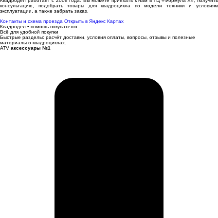
Квадродел работает с 2008 года. Вы можете приехать к нам в ТЦ «Формула Х», получить
консультацию, подобрать товары для квадроцикла по модели техники и условиям
эксплуатации, а также забрать заказ.
Контакты и схема проезда
Открыть в Яндекс Картах
Квадродел • помощь покупателю
Всё для удобной покупки
Быстрые разделы: расчёт доставки, условия оплаты, вопросы, отзывы и полезные
материалы о квадроциклах.
ATV
аксессуары №1