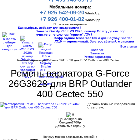
Мобильные номера:
+7 925 542-09-20
WhatsApp
+7 926 400-01-82
WhatsApp
Полезные материалы
Как выбрать лебедку для квадроцикла?
Yamaha Grizzly 700 EPS 2026: почему Grizzly до сих пор
считается эталоном “живого” ATV?
Кофр задний Tesseract 135 л для Segway Snarler
AT10 — герметичный, быстросъёмный, с замками
Все статьи
Каталог
Запчасти
Ремни вариатора
Ремень вариатора G-Force 26G3628 для BRP Outlander 400 Cectec…
Ремень вариатора G-Force
26G3628 для BRP Outlander
400 Cectec 550
Дополнительные изображения
отсутствуют.
0
Цена
Актуально
Сегодня
9700
p
Добавить в корзину
Купить в 1 клик
Почему можно заказывать спокойно