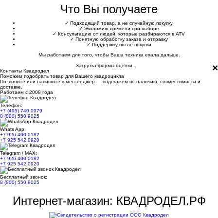
Что Вы получаете
✓
Подходящий товар, а не случайную покупку
✓
Экономию времени при выборе
✓
Консультацию от людей, которые разбираются в ATV
✓
Понятную обработку заказа и отправку
✓
Поддержку после покупки
Мы работаем для того, чтобы Ваша техника ехала дальше.
×
Загрузка формы оценки...
Контакты Квадродел
Поможем подобрать товар для Вашего квадроцикла
Позвоните или напишите в мессенджер — подскажем по наличию, совместимости и
доставке.
Работаем с 2008 года
Телефон:
+7 (495) 740 0979
8 (800) 550 9025
Whats App:
+7 926 400 0182
+7 925 542 0920
Telegram / MAX:
+7 926 400 0182
+7 925 542 0920
Бесплатный звонок:
8 (800) 550 9025
Интернет-магазин: КВАДРОДЕЛ.РФ