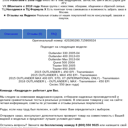
2008
Работаем с 2008 года
Много лет в теме квадроциклов, запчастей, шин и аксессуаров для
ATV.
VK
ВКонтакте с 2010 года
Живая группа с новостями, обзорами, общением и обратной связью.
ТЦ
Находимся в ТЦ Формула Х
Есть понятная точка самовывоза и возможность забрать заказ в
Москве.
★
Отзывы на Яндексе
Реальные отзывы от наших покупателей после консультаций, заказов и
покупок.
Описание
Отзывы (
0
)
FAQ
Оригинальный номер: 420280280,715900024
Подходит на следующие модели:
Outlander 330 2005-04
Outlander 400 2013-03
Outlander Max 2013-04
Quest 500 2004
Traxter 500 2005
Traxter 650 2005
2015 OUTLANDER L 450 EFI - Transmission
2015 OUTLANDER L MAX 450 EFI - Transmission
2015 OUTLANDER MAX 400 EFI, STD, XT (INTERNATIONAL ONLY) - Transmission
2016 OUTLANDER L - OUTLANDER L MAX - Transmission - 450 EFI
Cectec 550 (все года)
Команда «Квадродел» работает для Вас.
Мы следим за новинками квадроаксессуаров, отбираем надежных производителей и
делаем сравнительные тесты в реальных условиях. В описании товаров у нас на сайте:
четкая информация, советы по установке и отзывы реальных покупателей.
Рады, если наш труд был полезен, и сайт помог Вам определиться с выбором.
Отправьте заказ, консультант дополнительно проверит товар на совместимость с Вашей
маркой и моделью и предложит лучшие условия доставки.
Остались вопросы? Звоните
по бесплатному номеру 8 (800) 550 9025
или напишите свой