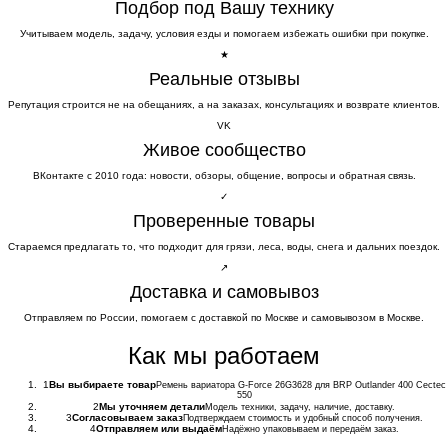
Подбор под Вашу технику
Учитываем модель, задачу, условия езды и помогаем избежать ошибки при покупке.
★
Реальные отзывы
Репутация строится не на обещаниях, а на заказах, консультациях и возврате клиентов.
VK
Живое сообщество
ВКонтакте с 2010 года: новости, обзоры, общение, вопросы и обратная связь.
✓
Проверенные товары
Стараемся предлагать то, что подходит для грязи, леса, воды, снега и дальних поездок.
↗
Доставка и самовывоз
Отправляем по России, помогаем с доставкой по Москве и самовывозом в Москве.
Как мы работаем
1
Вы выбираете товар
Ремень вариатора G-Force 26G3628 для BRP Outlander 400 Cectec
550
2
Мы уточняем детали
Модель техники, задачу, наличие, доставку.
3
Согласовываем заказ
Подтверждаем стоимость и удобный способ получения.
4
Отправляем или выдаём
Надёжно упаковываем и передаём заказ.